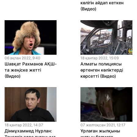
көлігін айдап кеткен
(Видео)
06 ақпан 2022, 9:40
18 қантар 2022, 15:09
Шавқат Рахманов АҚШ-
Алматы полициясы
та жеңіске жетті
өртенген көліктерді
(Видео)
көрсетті (Видео)
18 қантар 2022, 14:37
07 желтоқсан 2021, 12:17
Дінмұхаммед Нұрлан:
Ұрлаған жылқыны
Тәуелсіз елде туғаныма
жатын бөлмеге