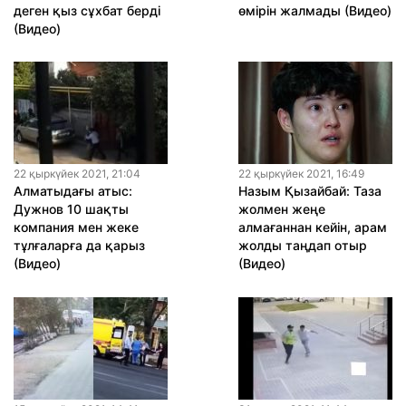
деген қыз сұхбат берді
өмірін жалмады (Видео)
(Видео)
22 қыркүйек 2021, 21:04
22 қыркүйек 2021, 16:49
Алматыдағы атыс:
Назым Қызайбай: Таза
Дужнов 10 шақты
жолмен жеңе
компания мен жеке
алмағаннан кейін, арам
тұлғаларға да қарыз
жолды таңдап отыр
(Видео)
(Видео)