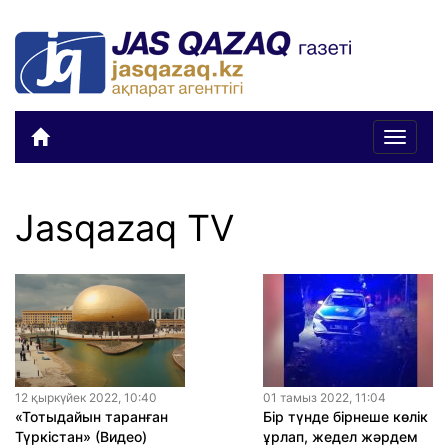
Toggle
navigat
Jasqazaq TV
12 қыркүйек 2022, 10:40
01 тамыз 2022, 11:04
«Тотыдайын таранған
Бір түнде бірнеше көлік
Түркістан» (Видео)
ұрлап, жедел жәрдем