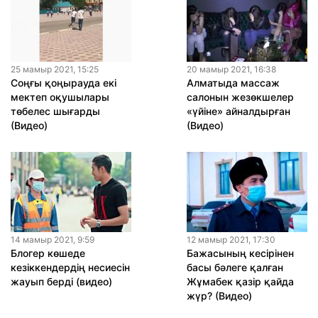
25 мамыр 2021, 15:25
20 мамыр 2021, 16:38
Соңғы қоңырауда екі
Алматыда массаж
мектеп оқушылары
салонын жезөкшелер
төбелес шығарды
«үйіне» айналдырған
(Видео)
(Видео)
14 мамыр 2021, 9:59
12 мамыр 2021, 17:30
Блогер көшеде
Бажасының кесірінен
кезіккендердің несиесін
басы бәлеге қалған
жауып берді (видео)
Жұмабек қазір қайда
жүр? (Видео)