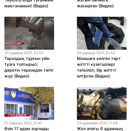
мақтанамын! (Видео)
жасырған (Видео)
30 қараша 2021, 23:00
09 қараша 2021, 21:43
Тараздық тұрғын үйін
Моншаға келген төрт
тұзға толтырып,
жігітті күзетшілері
дәретін терезеден төгіп
тепкілеп, бір жігітті
жүр (Видео)
өлтірген (Видео)
01 қараша 2021, 21:45
23 қыркүйек 2021, 11:09
Өзін 17 адам зорлады
Жол апаты 6 адамның