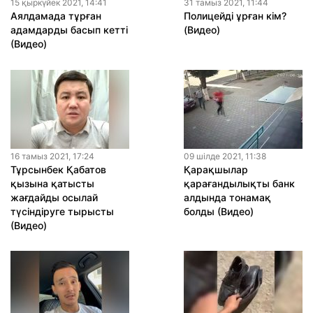
15 қыркүйек 2021, 14:41
31 тамыз 2021, 11:44
Аялдамада тұрған
Полицейді ұрған кім?
адамдарды басып кетті
(Видео)
(Видео)
16 тамыз 2021, 17:24
09 шiлде 2021, 11:38
Тұрсынбек Қабатов
Қарақшылар
қызына қатысты
қарағандылықты банк
жағдайды осылай
алдында тонамақ
түсіндіруге тырысты
болды (Видео)
(Видео)