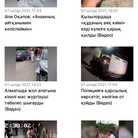
07 шiлде 2021, 17:44
07 шiлде 2021, 16:20
Әли Оқапов: «Анамның
Қызылордада
айтқанымен
«құданың аяқ киімі»
келіспеймін»
елді күлкіге қарық
қылды (Видео)
07 шiлде 2021, 14:01
01 шiлде 2021, 11:04
Алматыда жол апатына
Полицияға қарсылық
кінәлі мас жүргізуші
көрсетіп, көлігіне от
төбелес шығарды
қойды (Видео)
(Видео)