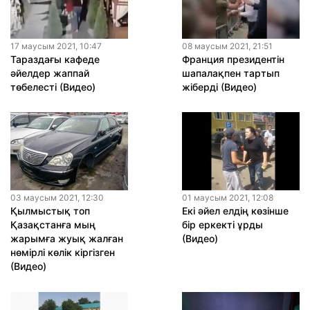
17 маусым 2021, 10:47
08 маусым 2021, 21:51
Тараздағы кафеде
Франция президентін
әйелдер жаппай
шапалақпен тартып
төбелесті (Видео)
жіберді (Видео)
03 маусым 2021, 12:30
01 маусым 2021, 12:08
Қылмыстық топ
Екі әйел елдің көзінше
Қазақстанға мың
бір еркекті ұрды
жарымға жуық жалған
(Видео)
нөмірлі көлік кіргізген
(Видео)