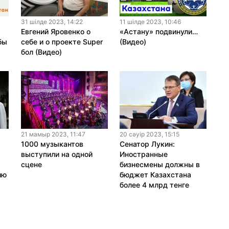
31 шiлде 2023, 14:22
11 шiлде 2023, 10:46
.
Евгений Яровенко о
«Астану» подвинули…
бы
себе и о проекте Super
(Видео)
бол (Видео)
21 мамыр 2023, 11:47
20 сәуiр 2023, 15:15
1000 музыкантов
Сенатор Лукин:
выступили на одной
Иностранные
сцене
бизнесмены должны в
ию
бюджет Казахстана
более 4 млрд тенге