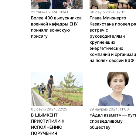
22 тамыз 2024, 16:41
30 сәуiр 2024, 12:15
Более 400 выпускников
Глава Минэнерго
военной кафедры ЕНУ
Казахстана провел р
приняли воинскую
встреч с
присягу
руководителями
крупнейших
энергетических
компаний и организа
на полях сессии ВЭФ
08 сәуiр 2024, 22:25
29 наурыз 2024, 11:00
В ШЫМКЕНТ
«Адал азамат» — пут
ПРИСТУПИЛИ К
справедливому
ИСПОЛНЕНИЮ
обществу
ПОРУЧЕНИЯ