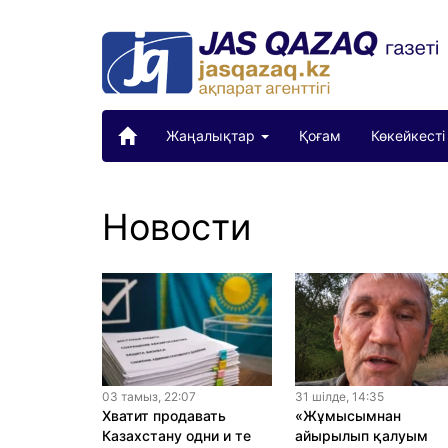
Жаңалықтар
Қоғам
Көкейкесті
Новости
03 тамыз, 22:07
31 шiлде, 14:35
Хватит продавать
«Жұмысымнан
Казахстану одни и те
айырылып қалуым