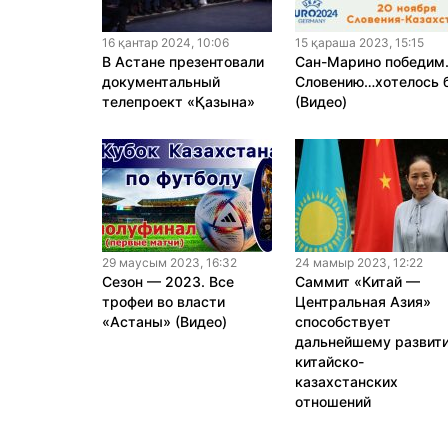
16 қантар 2024, 10:06
15 қараша 2023, 15:15
В Астане презентовали
Сан-Марино победим
документальный
Словению…хотелось 
телепроект «Қазына»
(Видео)
29 маусым 2023, 16:32
24 мамыр 2023, 12:22
Сезон — 2023. Все
Саммит «Китай —
трофеи во власти
Центральная Азия»
«Астаны» (Видео)
способствует
дальнейшему развит
китайско-
казахстанских
отношений