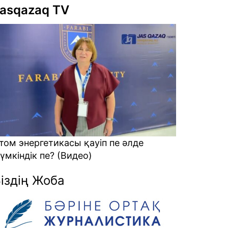
asqazaq TV
тикасы қауіп пе әлде
Алаяқтарға кеткен ақ
? (Видео)
қайтарамыз? (Видео)
іздің Жоба