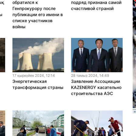
ық
обратился к
подряд признана самой
Генпрокурору после
счастливой страной
ы
публикации его имени в
і
списке участников
войны
17 қыркүйек 2024, 12:14
28 тамыз 2024, 14:49
Энергетическая
Заявление Ассоциации
трансформация страны
KAZENERGY касательно
строительства АЭС