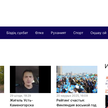
Біздің сұхбат
Өлке
Руханият
Спорт
Оқшау ой
И
29 шiлде, 18:29
20 наурыз 2025, 16:09
Житель Усть-
Рейтинг счастья:
Каменогорска
Финляндия восьмой год