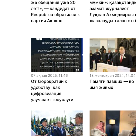
же обещания уже 20
мүмкін»: қазақстанд
лет!», — кандидат от
азамат журналист
Respublica обратился к
Лұқпан Ахмедияровт
партии Ак жол
жазалауды талап етт
07 ақпан 2025, 11:46
18 желтоқсан 2024, 14:04
От бюрократии к
Памяти павших — во
удобству: как
имя живых
цифровизация
улучшает госуслуги