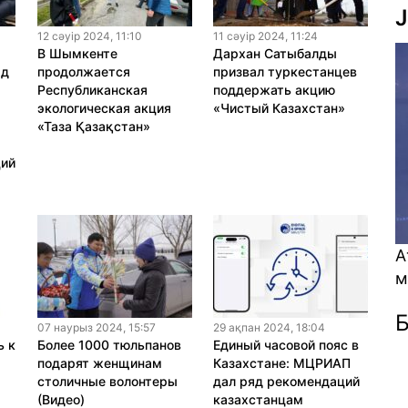
J
12 сәуiр 2024, 11:10
11 сәуiр 2024, 11:24
В Шымкенте
Дархан Сатыбалды
яд
продолжается
призвал туркестанцев
Республиканская
поддержать акцию
экологическая акция
«Чистый Казахстан»
«Таза Қазақстан»
ций
Атом энерге
мүмкіндік пе
Б
07 наурыз 2024, 15:57
29 ақпан 2024, 18:04
ь к
Более 1000 тюльпанов
Единый часовой пояс в
подарят женщинам
Казахстане: МЦРИАП
столичные волонтеры
дал ряд рекомендаций
(Видео)
казахстанцам