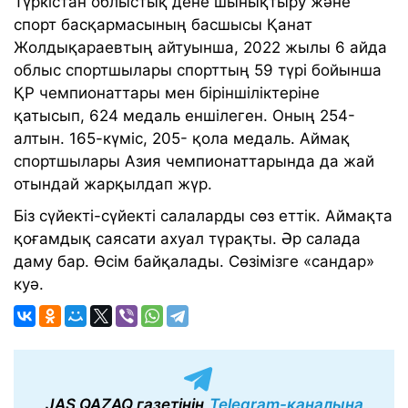
Түркістан облыстық дене шынықтыру және
спорт басқармасының басшысы Қанат
Жолдықараевтың айтуынша, 2022 жылы 6 айда
облыс спортшылары спорттың 59 түрі бойынша
ҚР чемпионаттары мен біріншіліктеріне
қатысып, 624 медаль еншілеген. Оның 254-
алтын. 165-күміс, 205- қола медаль. Аймақ
спортшылары Азия чемпионаттарында да жай
отындай жарқылдап жүр.
Біз сүйекті-сүйекті салаларды сөз еттік. Аймақта
қоғамдық саясати ахуал түрақты. Әр салада
даму бар. Өсім байқалады. Сөзімізге «сандар»
куә.
JAS QAZAQ газетінің
Telegram-каналына