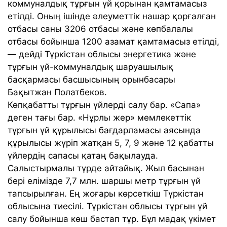
коммуналдық тұрғын үй қорынан қамтамасыз
етілді. Оның ішінде әлеуметтік нашар қорғалған
отбасы саны 3206 отбасы және көпбалалы
отбасы бойынша 1200 азамат қамтамасыз етілді,
— дейді Түркістан облысы энергетика және
тұрғын үй-коммуналдық шаруашылық
басқармасы басшысының орынбасары
Бақытжан Полатбеков.
Көпқабатты тұрғын үйлерді салу бар. «Сапа»
деген тағы бар. «Нұрлы жер» мемлекеттік
тұрғын үй құрылысы бағдарламасы аясында
құрылысы жүріп жатқан 5, 7, 9 және 12 қабатты
үйлердің сапасы қатаң бақылауда.
Салыстырмалы түрде айтайық. Жыл басынан
бері елімізде 7,7 млн. шаршы метр тұрғын үй
тапсырылған. Ең жоғары көрсеткіш Түркістан
облысына тиесілі. Түркістан облысы тұрғын үй
салу бойынша көш бастап тұр. Бұл мадақ үкімет