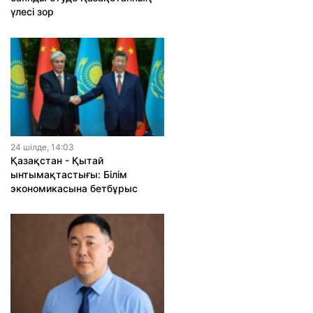
үлесі зор
24 шiлде, 14:03
Қазақстан - Қытай
ынтымақтастығы: Білім
экономикасына бетбұрыс