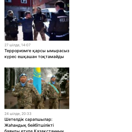
27 шiлде, 14:07
Терроризмге қарсы ымырасыз
күрес ешқашан тоқтамайды
24 шiлде, 20:33
Шетелдік сарапшылар:
Жаһандық бейбітшілікті
баянды етуде Қазақстанның