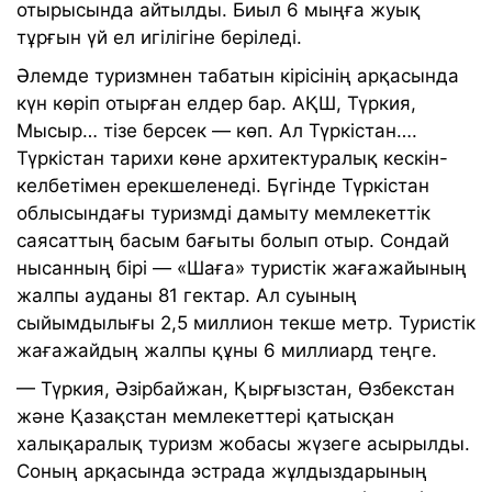
отырысында айтылды. Биыл 6 мыңға жуық
тұрғын үй ел игілігіне беріледі.
Әлемде туризмнен табатын кiрiсінiң арқасында
күн көрiп отырған елдер бар. АҚШ, Түркия,
Мысыр… тізе берсек — көп. Ал Түркістан….
Түркістан тарихи көне архитектуралық кескін-
келбетімен ерекшеленеді. Бүгінде Түркістан
облысындағы туризмді дамыту мемлекеттік
саясаттың басым бағыты болып отыр. Сондай
нысанның бірі — «Шаға» туристік жағажайының
жалпы ауданы 81 гектар. Ал суының
сыйымдылығы 2,5 миллион текше метр. Туристік
жағажайдың жалпы құны 6 миллиард теңге.
— Түркия, Әзірбайжан, Қырғызстан, Өзбекстан
және Қазақстан мемлекеттері қатысқан
халықаралық туризм жобасы жүзеге асырылды.
Соның арқасында эстрада жұлдыздарының