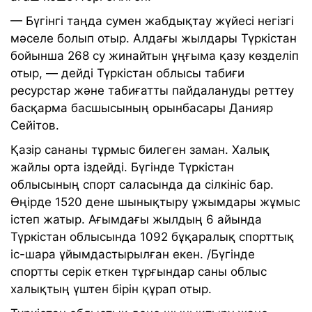
— Бүгінгі таңда сумен жабдықтау жүйесі негізгі
мәселе болып отыр. Алдағы жылдары Түркістан
бойынша 268 су жинайтын ұңғыма қазу көзделіп
отыр, — дейді Түркістан облысы табиғи
ресурстар және табиғатты пайдалануды реттеу
басқарма басшысының орынбасары Данияр
Сейітов.
Қазір сананы тұрмыс билеген заман. Халық
жайлы орта іздейді. Бүгінде Түркістан
облысының спорт саласында да сілкініс бар.
Өңірде 1520 дене шынықтыру ұжымдары жұмыс
істеп жатыр. Ағымдағы жылдың 6 айында
Түркістан облысында 1092 бұқаралық спорттық
іс-шара ұйымдастырылған екен. /Бүгінде
спортты серік еткен тұрғындар саны облыс
халықтың үштен бірін құрап отыр.