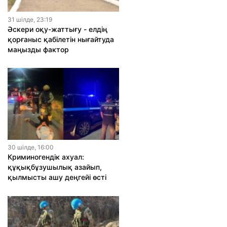
31 шiлде, 23:19
Әскери оқу-жаттығу - елдің
қорғаныс қабілетін нығайтуда
маңызды фактор
30 шiлде, 16:00
Криминогендік ахуал:
құқықбұзушылық азайып,
қылмысты ашу деңгейі өсті