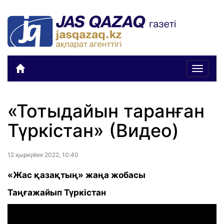
Toggle
navigat
«Тотыдайын таранған
Түркістан» (Видео)
12 қыркүйек 2022, 10:40
«Жас қазақтың» жаңа жобасы
Таңғажайып Түркістан