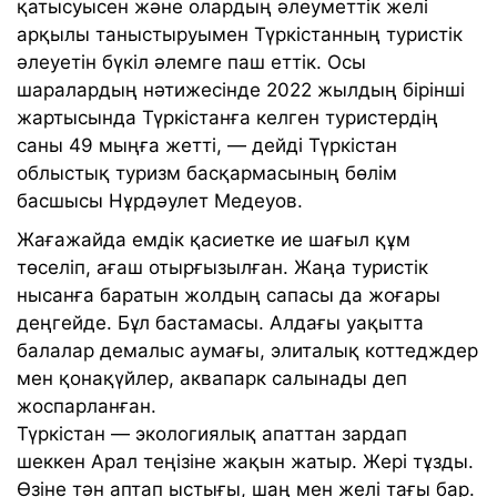
қатысуысен және олардың әлеуметтік желі
арқылы таныстыруымен Түркістанның туристік
әлеуетін бүкіл әлемге паш еттік. Осы
шаралардың нәтижесінде 2022 жылдың бірінші
жартысында Түркістанға келген туристердің
саны 49 мыңға жетті, — дейді Түркістан
облыстық туризм басқармасының бөлім
басшысы Нұрдәулет Медеуов.
Жағажайда емдік қасиетке ие шағыл құм
төселіп, ағаш отырғызылған. Жаңа туристік
нысанға баратын жолдың сапасы да жоғары
деңгейде. Бұл бастамасы. Алдағы уақытта
балалар демалыс аумағы, элиталық коттедждер
мен қонақүйлер, аквапарк салынады деп
жоспарланған.
Түркістан — экологиялық апаттан зардап
шеккен Арал теңізіне жақын жатыр. Жері тұзды.
Өзіне тән аптап ыстығы, шаң мен желі тағы бар.