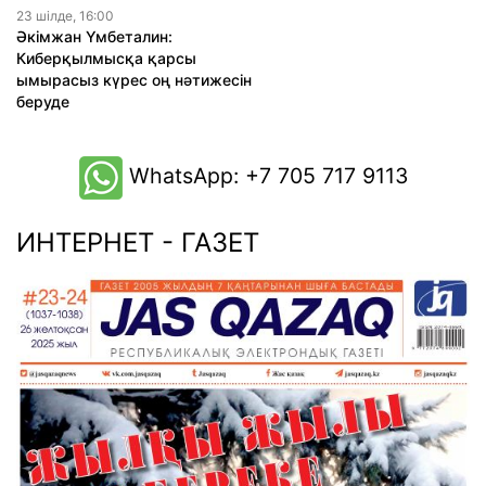
23 шiлде, 16:00
Әкімжан Үмбеталин:
Киберқылмысқа қарсы
ымырасыз күрес оң нәтижесін
беруде
WhatsApp: +7 705 717 9113
ИНТЕРНЕТ - ГАЗЕТ