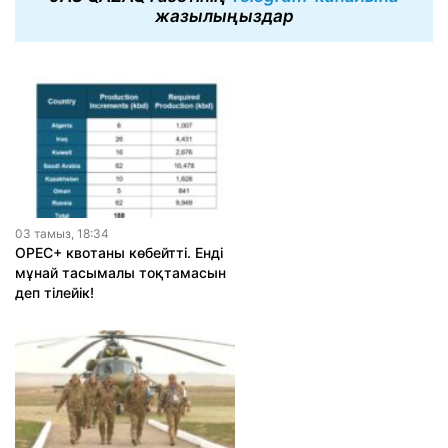
жазылыңыздар
03 тамыз, 18:34
OPEC+ квотаны көбейтті. Енді
мұнай тасымалы тоқтамасын
деп тілейік!