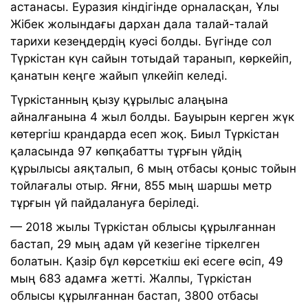
астанасы. Еуразия кіндігінде орналасқан, Ұлы
Жібек жолындағы дархан дала талай-талай
тарихи кезеңдердің куәсі болды. Бүгінде сол
Түркістан күн сайын тотыдай таранып, көркейіп,
қанатын кеңге жайып үлкейіп келеді.
Түркістанның қызу құрылыс алаңына
айналғанына 4 жыл болды. Бауырын керген жүк
көтергіш крандарда есеп жоқ. Биыл Түркістан
қаласында 97 көпқабатты тұрғын үйдің
құрылысы аяқталып, 6 мың отбасы қоныс тойын
тойлағалы отыр. Яғни, 855 мың шаршы метр
тұрғын үй пайдалануға беріледі.
— 2018 жылы Түркістан облысы құрылғаннан
бастап, 29 мың адам үй кезегіне тіркелген
болатын. Қазір бұл көрсеткіш екі есеге өсіп, 49
мың 683 адамға жетті. Жалпы, Түркістан
облысы құрылғаннан бастап, 3800 отбасы