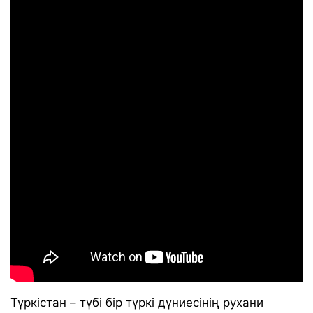
Түркістан – түбі бір түркі дүниесінің рухани