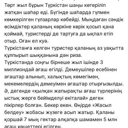
Төрт жыл бұрын Түркістан шаңы көтеріліп
жатқан шаһар еді. Бүгінде шаһарда гүлмен
көмкерілген гүлзарлар көбейді. Мыңдаған сәндік
өсімдіктер қаланың көркіне көрік қосып қана
қоймай, туристерді де тартуға да ықпал етіп
отыр. Оған ел куә.
Түркістанға келген туристер қаланың аз уақытта
құлпырып шыққанына дән риза.
Түркістанда соңғы бірнеше жыл ішінде 3
миллиондай ағаш егілді. Демеушілер есебінен
ағаштар алынып, халықтың көмегімен,
мекемелердің демеуімен ағаштар отырғызылды.
Ә, дегенде «қылқан жапырақты ағаш түрлерінің
ыстық жерге бейімделуі екіталай» деген
пікірлер болған. Бекер екен. Өңірде «Жасыл
белдеу» жобасы жүзеге асып жатыр. Қаланы
қоршай 7 мың гектар алқапқа шамамен 5 млн
ағаш көшеттері егілген.