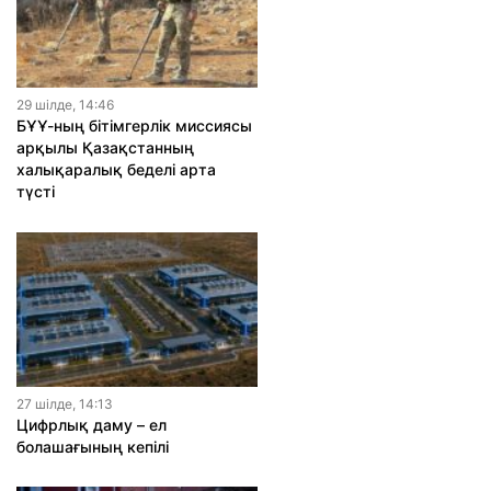
29 шiлде, 14:46
БҰҰ-ның бітімгерлік миссиясы
арқылы Қазақстанның
халықаралық беделі арта
түсті
27 шiлде, 14:13
Цифрлық даму – ел
болашағының кепілі