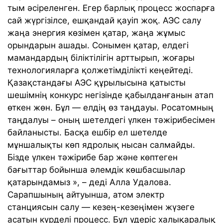
тым әсіреленген. Егер барлық процесс жоспарға
сай жүргізілсе, ешқандай қауіп жоқ. АЭС салу
жаңа энергия көзімен қатар, жаңа жұмыс
орындарын ашады. Сонымен қатар, елдегі
мамандардың біліктілігін арттырып, жоғары
технологияларға қолжетімділікті кеңейтеді.
Қазақстандағы АЭС құрылысына қатысты
шешімнің конкурс негізінде қабылданғанын атап
өткен жөн. Бұл — елдің өз таңдауы. Росатомның
таңдалуы – оның шетелдегі үлкен тәжірибесімен
байланысты. Басқа ешбір ел шетелде
мұншалықты көп ядролық нысан салмайды.
Бізде үлкен тәжірибе бар және көптеген
бағыттар бойынша әлемдік көшбасшылар
қатарындамыз », – деді Алла Удалова.
Сарапшының айтуынша, атом электр
станциясын салу — кезең-кезеңімен жүзеге
асатын күрделі процесс. Бұл үдеріс халықаралық