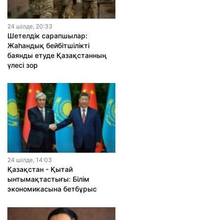
24 шiлде, 20:33
Шетелдік сарапшылар:
Жаһандық бейбітшілікті
баянды етуде Қазақстанның
үлесі зор
24 шiлде, 14:03
Қазақстан - Қытай
ынтымақтастығы: Білім
экономикасына бетбұрыс