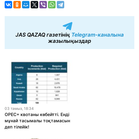
JAS QAZAQ газетінің
Telegram-каналына
жазылыңыздар
03 тамыз, 18:34
OPEC+ квотаны көбейтті. Енді
мұнай тасымалы тоқтамасын
деп тілейік!