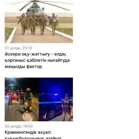
31 шiлде, 23:19
Әскери оқу-жаттығу - елдің
қорғаныс қабілетін нығайтуда
маңызды фактор
30 шiлде, 16:00
Криминогендік ахуал:
құқықбұзушылық азайып,