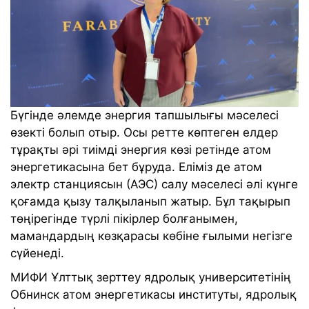
Бүгінде әлемде энергия тапшылығы мәселесі
өзекті болып отыр. Осы ретте көптеген елдер
тұрақты әрі тиімді энергия көзі ретінде атом
энергетикасына бет бұруда. Еліміз де атом
электр станциясын (АЭС) салу мәселесі әлі күнге
қоғамда қызу талқыланып жатыр. Бұл тақырып
төңірегінде түрлі пікірлер болғанымен,
мамандардың көзқарасы көбіне ғылыми негізге
сүйенеді.
МИФИ Ұлттық зерттеу ядролық университетінің
Обнинск атом энергетикасы институты, ядролық