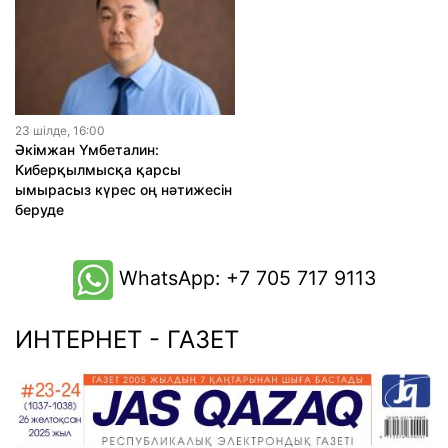
23 шiлде, 16:00
Әкімжан Үмбеталин:
Киберқылмысқа қарсы
ымырасыз күрес оң нәтижесін
беруде
WhatsApp: +7 705 717 9113
ИНТЕРНЕТ - ГАЗЕТ