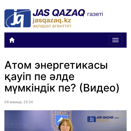
Toggle
navigat
Атом энергетикасы
қауіп пе әлде
мүмкіндік пе? (Видео)
06 мамыр, 23:24