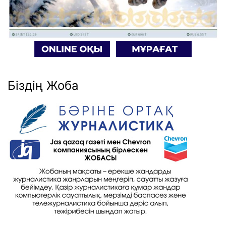
Біздің Жоба