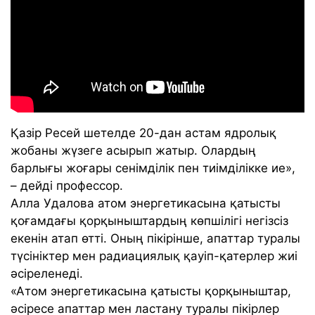
Қазір Ресей шетелде 20-дан астам ядролық
жобаны жүзеге асырып жатыр. Олардың
барлығы жоғары сенімділік пен тиімділікке ие»,
– дейді профессор.
Алла Удалова атом энергетикасына қатысты
қоғамдағы қорқыныштардың көпшілігі негізсіз
екенін атап өтті. Оның пікірінше, апаттар туралы
түсініктер мен радиациялық қауіп-қатерлер жиі
әсіреленеді.
«Атом энергетикасына қатысты қорқыныштар,
әсіресе апаттар мен ластану туралы пікірлер