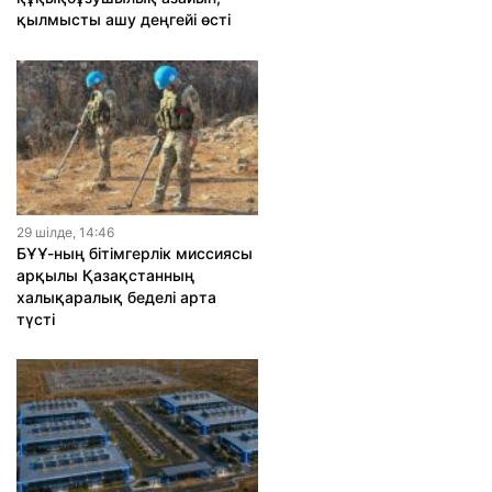
қылмысты ашу деңгейі өсті
29 шiлде, 14:46
БҰҰ-ның бітімгерлік миссиясы
арқылы Қазақстанның
халықаралық беделі арта
түсті