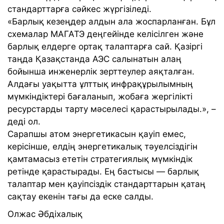
стандарттарға сәйкес жүргізіледі.
«Барлық кезеңдер алдын ала жоспарланған. Бұл
схемалар МАГАТЭ деңгейінде келісілген және
барлық елдерге ортақ талаптарға сай. Қазіргі
таңда Қазақстанда АЭС салынатын алаң
бойынша инженерлік зерттеулер аяқталған.
Алдағы уақытта ұлттық инфрақұрылымның
мүмкіндіктері бағаланып, жобаға жергілікті
ресурстарды тарту мәселесі қарастырылады.», –
деді ол.
Сарапшы атом энергетикасын қауіп емес,
керісінше, елдің энергетикалық тәуелсіздігін
қамтамасыз ететін стратегиялық мүмкіндік
ретінде қарастырады. Ең бастысы — барлық
талаптар мен қауіпсіздік стандарттарын қатаң
сақтау екенін тағы да еске салды.
Олжас Әбдіхалық