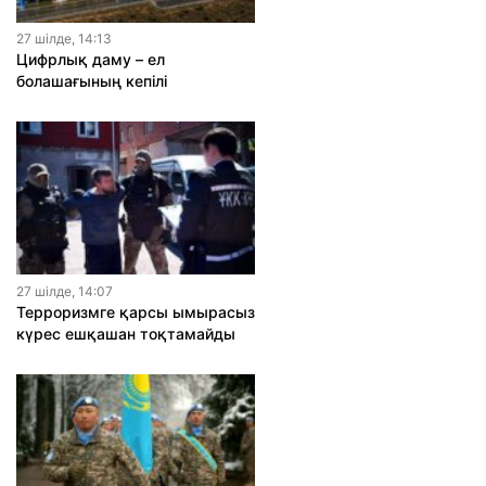
27 шiлде, 14:13
Цифрлық даму – ел
болашағының кепілі
27 шiлде, 14:07
Терроризмге қарсы ымырасыз
күрес ешқашан тоқтамайды