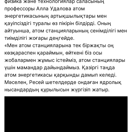
физика және технологиялар саласының
профессоры Алла Удалова атом
энергетикасының артықшылықтары мен
қауіпсіздігі туралы өз пікірін білдірді. Оның
айтуынша, атом станцияларының сенімділігі мен
тиімділігі жоғары деңгейде.
«Мен атом станцияларына тек біржақты оң
көзқараспен қараймын, өйткені біз осы
жобалармен жұмыс істейміз, атом станциялары
үшін мамандар дайындаймыз. Қазіргі таңда
атом энергетикасы қарқынды дамып келеді.
Мәселен, Ресей шетелдерде ондаған ядролық
нысандардың құрылысын жүргізіп жатыр.