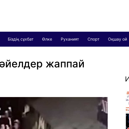
Біздің сұхбат
Өлке
Руханият
Спорт
Оқшау ой
 әйелдер жаппай
И