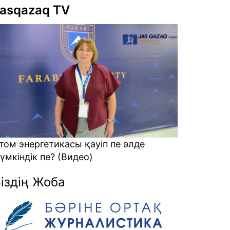
asqazaq TV
ы қауіп пе әлде
Алаяқтарға кеткен ақшаны
део)
қайтарамыз? (Видео)
іздің Жоба