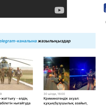
elegram-каналына
жазылыңыздар
19
30 шiлде, 16:00
-жаттығу - елдің
Криминогендік ахуал:
абілетін нығайтуда
құқықбұзушылық азайып,