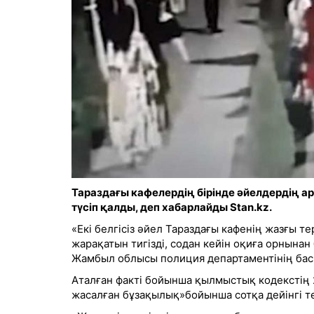
Тараздағы кафелердің бірінде әйелдердің а
түсіп қалды, деп хабарлайды Stan.kz.
«Екі белгісіз әйел Тараздағы кафенің жазғы 
жарақатын тигізді, содан кейін оқиға орнынан
Жамбыл облысы полиция департаментінің басп
Аталған факті бойынша қылмыстық кодекстің 
жасалған бұзақылық»бойынша сотқа дейінгі т