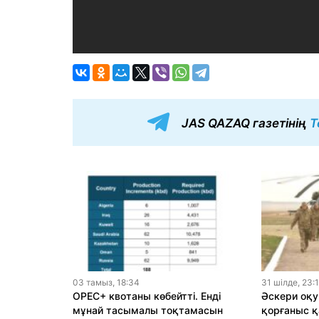
JAS QAZAQ газетінің
T
03 тамыз, 18:34
31 шiлде, 23:
OPEC+ квотаны көбейтті. Енді
Әскери оқу
мұнай тасымалы тоқтамасын
қорғаныс қ