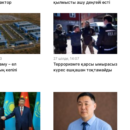
актор
қылмысты ашу деңгейі өсті
13
27 шiлде, 14:07
му – ел
Терроризмге қарсы ымырасыз
ң кепілі
күрес ешқашан тоқтамайды