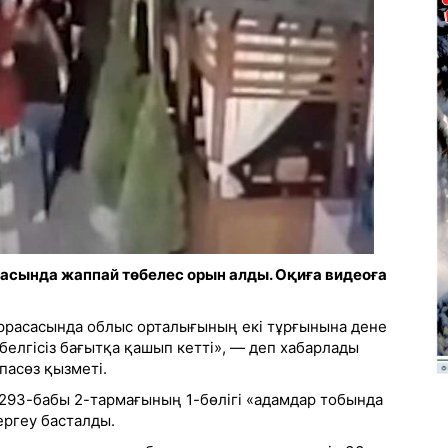
расында жаппай төбелес орын алды. Оқиға видеоға
террасасында облыс орталығының екі тұрғынына дене
 белгісіз бағытқа қашып кетті», — деп хабарлады
асөз қызметі.
293-бабы 2-тармағының 1-бөлігі «адамдар тобында
ергеу басталды.