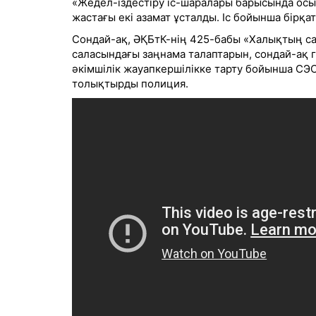
«Жедел-іздестіру іс-шаралары барысында ос
жастағы екі азамат ұсталды. Іс бойынша бірқ
Сондай-ақ, ӘҚБтК-нің 425-бабы «Халықтың 
саласындағы заңнама талаптарын, сондай-ақ 
әкімшілік жауапкершілікке тарту бойынша СЭС-
толықтырды полиция.