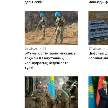
деп тілейік!
маңызды ф
29 шiлде, 14:46
27 шiлде, 14:
БҰҰ-ның бітімгерлік миссиясы
Цифрлық да
арқылы Қазақстанның
болашағыны
халықаралық беделі арта
түсті