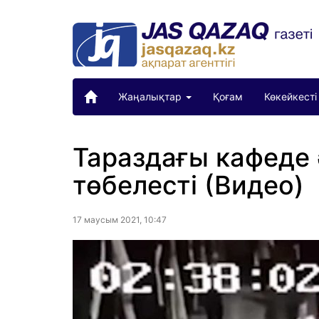
Жаңалықтар
Қоғам
Көкейкесті
Тараздағы кафеде
төбелесті (Видео)
17 маусым 2021, 10:47