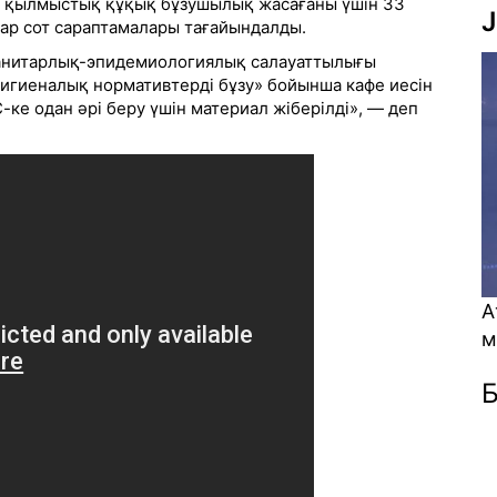
ы қылмыстық құқық бұзушылық жасағаны үшін 33
J
атар сот сараптамалары тағайындалды.
санитарлық-эпидемиологиялық салауаттылығы
гигиеналық нормативтерді бұзу» бойынша кафе иесін
ке одан әрі беру үшін материал жіберілді», — деп
Атом энергетикас
мүмкіндік пе? (Ви
Б