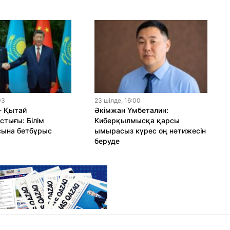
03
23 шiлде, 16:00
- Қытай
Әкімжан Үмбеталин:
тығы: Білім
Киберқылмысқа қарсы
сына бетбұрыс
ымырасыз күрес оң нәтижесін
беруде