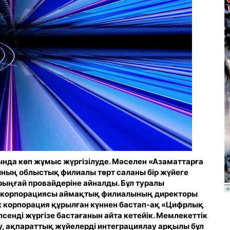
да көп жұмыс жүргізілуде. Мәселен «Азаматтарға
ының облыстық филиалы төрт саланы бір жүйеге
ірыңғай провайдеріне айналды. Бұл туралы
ік корпорациясы аймақтық филиалының директоры
 корпорация құрылған күннен бастап-ақ «
Цифрлық
сенді жүргізе бастағанын айта кетейік. Мемлекеттік
, ақпараттық жүйелерді интеграциялау арқылы бұл