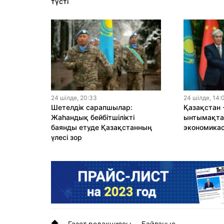
түсті
24 шiлде, 20:33
24 шiлде, 14:
Шетелдік сарапшылар:
Қазақстан 
Жаһандық бейбітшілікті
ынтымақтас
баянды етуде Қазақстанның
экономика
үлесі зор
Газет редакциясы
Байланыс