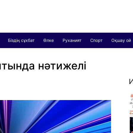
Біздің сұхбат
Өлке
Руханият
Спорт
Оқшау ой
тында нәтижелі
И