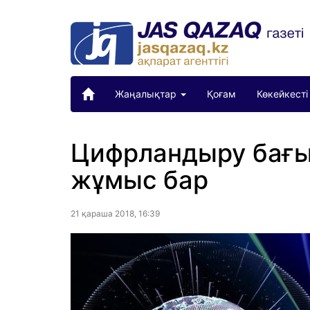
Жаңалықтар
Қоғам
Көкейкесті
Цифрландыру бағы
жұмыс бар
21 қараша 2018, 16:39