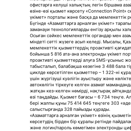
офистарға келуші халықтың легін біршама аз
өзіне-өзі қызмет көрсету «Connection Point
үкімет» порталы және басқа да мемлекеттік р
Бүгінде «Азаматтарға арналған үкімет» тарап
заманауи технологияларды енгізу арқылы хал
Осыған сәйкес мемлекеттік органдар мен аза
міндеті сәтті жүзеге асып келеді. Мысалы, Қ
мемлекеттік қызметтердің проактивті қағидат
бойынша 5 816 ата-ана электронды үкімет порт
проактивті қызметтерді алуға SMS-ұсыныс жол
табысталып, балабақша кезегіне 3 488 бала т
циклде көрсетілген қызметтер – 1 322-ні құ
үшін жүргізуші куәлігін ауыстыру және көлікт
автокөлігін тіркеуге келген азамат мамандан
жатқан кез-келген нөмірді, нақтырақ айтқанда
өзі таңдайды. Қызмет бағасы – 6 734 теңге. А
бері жалпы құны 75 414 645 теңгеге 303 «әде
салыстырғанда 328 пайызды құрады.
«Азаматтарға арналған үкімет» өзінің қызмет
көрсетудің бірден бір құралы ретінде пайдала
және логин/пароль көмегімен электронды ци