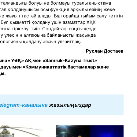
тталғандығы болуы не болмауы туралы анықтама
ртал қолданушысы осы функция арқылы өзінің жеке
не жауып тастай алады. Бұл орайда тыйым салу тетігін
 Бұл қызметті қолдану үшін азаматтар ХҚК
ына тіркелуі тиіс. Сондай-ақ, соңғы кезде
у үлесінің ұлғаюына байланысты жақында
ологияны қолдану аясын ұлғайтпақ.
Руслан Достаев
а» ҰӘҚ» АҚ мен «Samruk-Kazyna Trust»
лдауымен «Коммуникативтік бастамалар және
ды.
elegram-каналына
жазылыңыздар