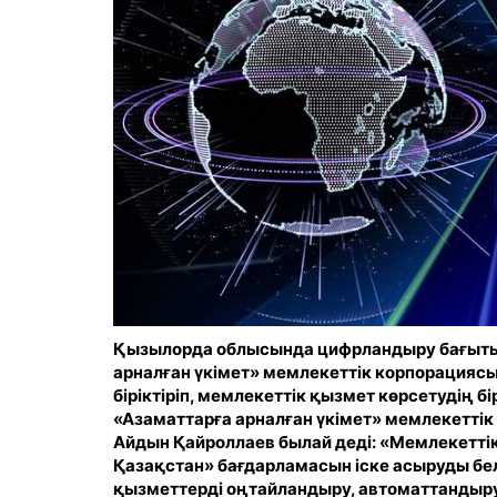
Қызылорда облысында цифрландыру бағытын
арналған үкімет» мемлекеттік корпорацияс
біріктіріп, мемлекеттік қызмет көрсетудің б
«Азаматтарға арналған үкімет» мемлекетт
Айдын Қайроллаев былай деді: «Мемлекеттік
Қазақстан
» бағдарламасын іске асыруды бел
қызметтерді оңтайландыру, автоматтандыру