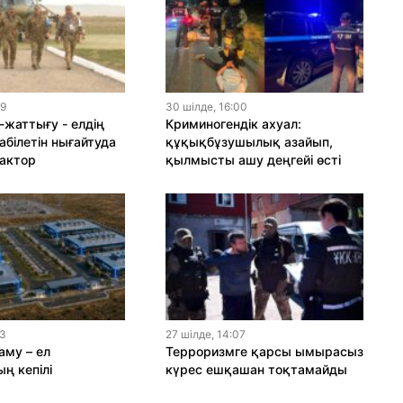
19
30 шiлде, 16:00
-жаттығу - елдің
Криминогендік ахуал:
абілетін нығайтуда
құқықбұзушылық азайып,
актор
қылмысты ашу деңгейі өсті
13
27 шiлде, 14:07
му – ел
Терроризмге қарсы ымырасыз
ң кепілі
күрес ешқашан тоқтамайды