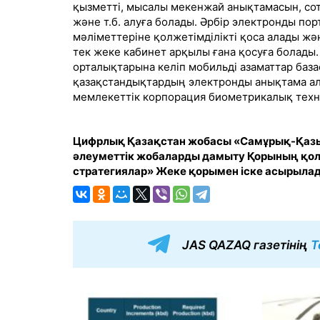
қызметті, мысалы мекенжай анықтамасын, со
және т.б. алуға болады. Әрбір электронды по
мәліметтеріне қолжетімділікті қоса алады жә
тек жеке кабинет арқылы ғана қосуға болады.
орталықтарына келіп мобильді азаматтар базас
қазақстандықтардың электронды анықтама ал
мемлекеттік корпорация биометрикалық техн
Цифрлық Қазақстан жобасы «Самұрық-Қазын
әлеуметтік жобаларды дамыту Қорының қо
стратегиялар» Жеке қорымен іске асырыла
JAS QAZAQ газетінің
T