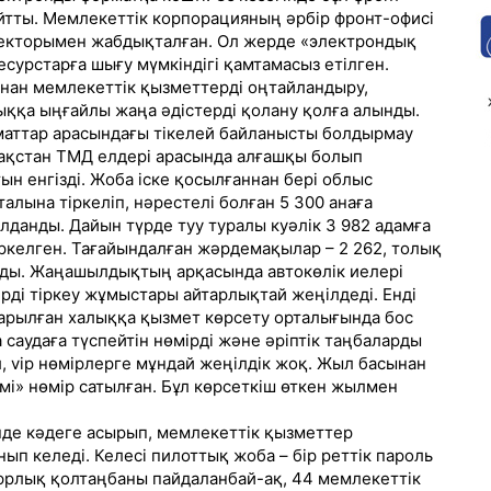
айтты. Мемлекеттік корпорацияның әрбір фронт-офисі
» секторымен жабдықталған. Ол жерде «электрондық
есурстарға шығу мүмкіндігі қамтамасыз етілген.
ынан мемлекеттік қызметтерді оңтайландыру,
ыққа ыңғайлы жаңа әдістерді қолану қолға алынды.
маттар арасындағы тікелей байланысты болдырмау
азақстан ТМД елдері арасында алғашқы болып
ын енгізді. Жоба іске қосылғаннан бері облыс
алына тіркеліп, нәрестелі болған 5 300 анаға
данды. Дайын түрде туу туралы куәлік 3 982 адамға
іркелген. Тағайындалған жәрдемақылар – 2 262, толық
рады. Жаңашылдықтың арқасында автокөлік иелері
ерді тіркеу жұмыстары айтарлықтай жеңілдеді. Енді
дарылған халыққа қызмет көрсету орталығында бос
 саудаға түспейтін нөмірді және әріптік таңбаларды
л, vip нөмірлерге мұндай жеңілдік жоқ. Жыл басынан
мі» нөмір сатылған. Бұл көрсеткіш өткен жылмен
інде кәдеге асырып, мемлекеттік қызметтер
нып келеді. Келесі пилоттық жоба – бір реттік пароль
фрлық қолтаңбаны пайдаланбай-ақ, 44 мемлекеттік