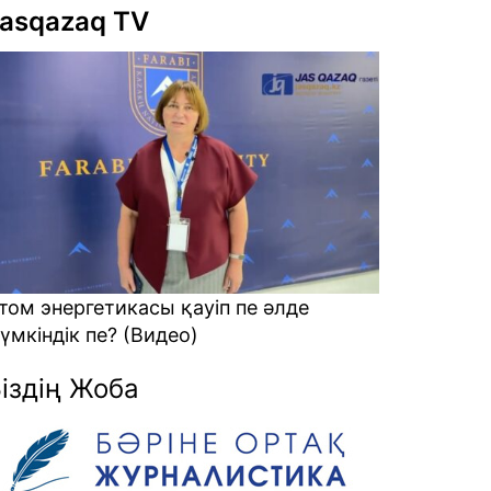
asqazaq TV
лаяқтарға кеткен ақшаны қалай
айтарамыз? (Видео)
іздің Жоба