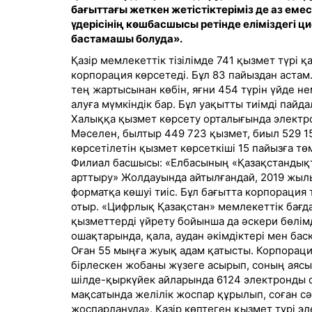
бағыттағы жеткен жетістіктеріміз де аз еме
үдерісінің көшбасшысы ретінде еліміздегі ц
бастамашы болуда».
Қазір мемлекеттік тізілімде 741 қызмет түрі 
корпорация көрсетеді. Бұл 83 пайыздан астам.
тең жартысынан көбін, яғни 454 түрін үйде 
алуға мүмкіндік бар. Бұл уақытты тиімді пайда
Халыққа қызмет көрсету орталығында электр
Мәселен, былтыр 449 723 қызмет, биыл 529 15
көрсетілетін қызмет көрсеткіші 15 пайызға тө
Филиал басшысы: «Елбасының «Қазақстандықт
арттыру» Жолдауында айтылғандай, 2019 жыл
форматқа көшуі тиіс. Бұл бағытта корпораци
отыр. «Цифрлық Қазақстан» мемлекеттік бағ
қызметтерді үйрету бойынша да әскери бөлімд
ошақтарында, қала, аудан әкімдіктері мен бас
Оған 55 мыңға жуық адам қатысты. Корпораци
бірлескен жобаны жүзеге асырып, соның аясын
шілде-қыркүйек айларында 6124 электронды 
мақсатында желілік жоспар құрылып, соған сә
жоспарлануда». Қазір көптеген қызмет түрі эл