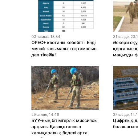
03 тамыз, 18:34
31 шiлде, 23:
OPEC+ квотаны көбейтті. Енді
Әскери оқу
мұнай тасымалы тоқтамасын
қорғаныс қ
деп тілейік!
маңызды ф
29 шiлде, 14:46
27 шiлде, 14:
БҰҰ-ның бітімгерлік миссиясы
Цифрлық да
арқылы Қазақстанның
болашағыны
халықаралық беделі арта