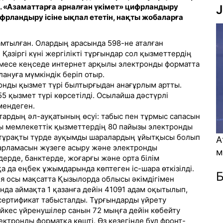
с. «Азаматтарға арналған үкімет» цифрландыру
J
ифрландыру ісіне ықпал ететін, нақты жобаларға
қамтылған. Олардың арасында 598-не аталған
 Қазіргі күні жергілікті тұрғындар сол қызметтердің
немесе кеңседе интернет арқылы электронды форматта
лануға мүмкіндік беріп отыр.
онды қызмет түрі былтырғыдан анағұрлым артты.
5 қызмет түрі көрсетілді. Осылайша дәстүрлі
мендеген.
ардың әл-ауқатының өсуі: табыс пен тұрмыс сапасын
ы мемлекеттік қызметтердің 80 пайызы электронды
я тұрақты түрде ауқымды шаралардың ұйытқысы болып
А
дарламасын жүзеге асыру және электронды
қ
ерде, банктерде, жоғарғы және орта білім
қа да еңбек ұжымдарында көптеген іс-шара өткізілді.
Б
я осы мақсатта Қызылорда облысы әкімдігімен
да аймақта 1 қазанға дейін 41091 адам оқытылып,
сертификат табысталды. Тұрғындарды үйрету
йкес үйренушілер санын 72 мыңға дейін көбейту
ектронды форматқа көшті. Өз кезегінде бұл фронт-