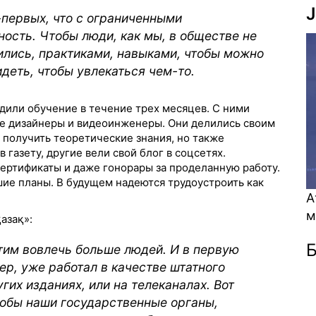
J
о-первых, что с ограниченными
сть. Чтобы люди, как мы, в обществе не
ились, практиками, навыками, чтобы можно
идеть, чтобы увлекаться чем-то.
или обучение в течение трех месяцев. С ними
е дизайнеры и видеоинженеры. Они делились своим
 получить теоретические знания, но также
в газету, другие вели свой блог в соцсетях.
ртификаты и даже гонорары за проделанную работу.
шие планы. В будущем надеются трудоустроить как
Атом энергетикасы 
мүмкіндік пе? (Виде
азақ»:
Б
отим вовлечь больше людей. И в первую
ер, уже работал в качестве штатного
гих изданиях, или на телеканалах. Вот
тобы наши государственные органы,