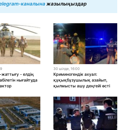
elegram-каналына
жазылыңыздар
19
30 шiлде, 16:00
-жаттығу - елдің
Криминогендік ахуал:
абілетін нығайтуда
құқықбұзушылық азайып,
актор
қылмысты ашу деңгейі өсті