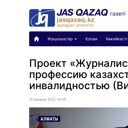
Жаңалықтар
Қоғам
Көкейкесті
Проект «Журналист
профессию казахс
инвалидностью (В
16 қараша 2021, 10:54