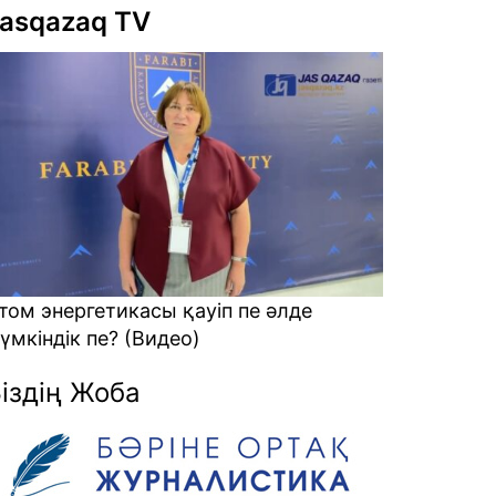
asqazaq TV
қауіп пе әлде
Алаяқтарға кеткен ақшаны қ
о)
қайтарамыз? (Видео)
іздің Жоба