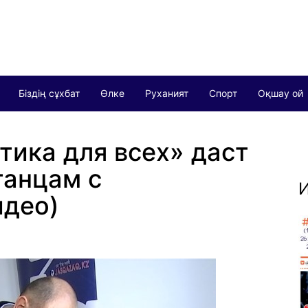
Біздің сұхбат
Өлке
Руханият
Спорт
Оқшау ой
ика для всех» даст
танцам с
И
идео)