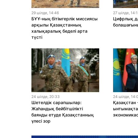
29 шiлде, 14:46
27 шiлде, 14:
БҰҰ-ның бітімгерлік миссиясы
Цифрлық да
арқылы Қазақстанның
болашағыны
халықаралық беделі арта
түсті
24 шiлде, 20:33
24 шiлде, 14:
Шетелдік сарапшылар:
Қазақстан 
Жаһандық бейбітшілікті
ынтымақтас
баянды етуде Қазақстанның
экономика
үлесі зор