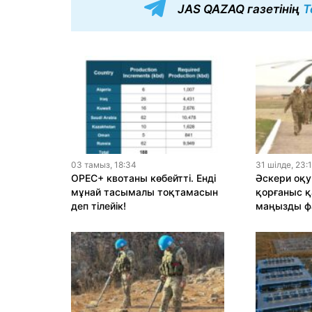
JAS QAZAQ газетінің
T
03 тамыз, 18:34
31 шiлде, 23:
OPEC+ квотаны көбейтті. Енді
Әскери оқу
мұнай тасымалы тоқтамасын
қорғаныс қ
деп тілейік!
маңызды ф