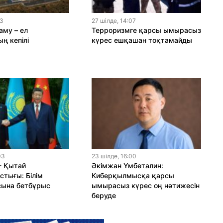
13
27 шiлде, 14:07
му – ел
Терроризмге қарсы ымырасыз
ң кепілі
күрес ешқашан тоқтамайды
03
23 шiлде, 16:00
- Қытай
Әкімжан Үмбеталин:
тығы: Білім
Киберқылмысқа қарсы
сына бетбұрыс
ымырасыз күрес оң нәтижесін
беруде