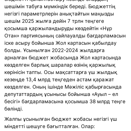
шешімін табуға мүмкіндік береді. Бюджеттің
негізгі параметрлерін анықтайтын маңызды
шешім 2025 жылға дейін 7 трлн теңгеге
қосымша қаржыландыруды көздейтін «Нұр
Отан» партиясының сайлауалды бағдарламасын
іске асыру бойынша Жол картасын қабылдау
болды. Ұсынылған 2022-2024 жылдарға
арналған бюджет жобасында Жол картасында
көзделген барлық шаралар өзінің қаржылық
көрінісін тапты. Осы мақсаттарға үш жылдық
кезеңде 13,4 млрд теңгеден астам қаражат
көзделген. Оның ішінде Мәжіліс қабырғасында
депутаттардың ұсынысы бойынша «Ауыл – ел
бесігі» бағдарламасына қосымша 38 млрд теңге
бөлінді.
Жалпы ұсынылған бюджет жобасы негізгі үш
міндетті шешуге бағытталған. Олар: