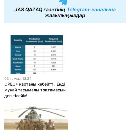
JAS QAZAQ газетінің
Telegram-каналына
жазылыңыздар
03 тамыз, 18:34
OPEC+ квотаны көбейтті. Енді
мұнай тасымалы тоқтамасын
деп тілейік!