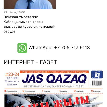
23 шiлде, 16:00
Әкімжан Үмбеталин:
Киберқылмысқа қарсы
ымырасыз күрес оң нәтижесін
беруде
WhatsApp: +7 705 717 9113
ИНТЕРНЕТ - ГАЗЕТ