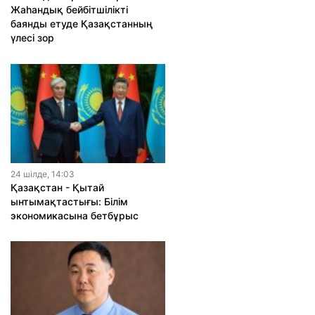
Жаһандық бейбітшілікті
баянды етуде Қазақстанның
үлесі зор
24 шiлде, 14:03
Қазақстан - Қытай
ынтымақтастығы: Білім
экономикасына бетбұрыс