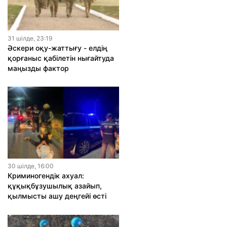
31 шiлде, 23:19
Әскери оқу-жаттығу - елдің
қорғаныс қабілетін нығайтуда
маңызды фактор
30 шiлде, 16:00
Криминогендік ахуал:
құқықбұзушылық азайып,
қылмысты ашу деңгейі өсті