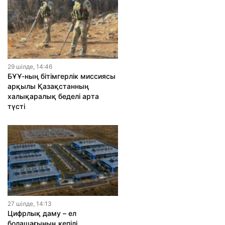
29 шiлде, 14:46
БҰҰ-ның бітімгерлік миссиясы
арқылы Қазақстанның
халықаралық беделі арта
түсті
27 шiлде, 14:13
Цифрлық даму – ел
болашағының кепілі