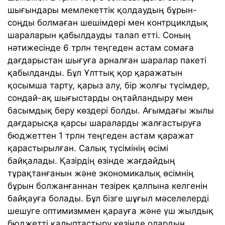
шығындары мемлекеттік қолдаудың бұрын-
соңды болмаған шешімдері мен контрциклдық
шараларын қабылдауды талап етті. Соның
нәтижесінде 6 трлн теңгеден астам сомаға
дағдарыстан шығуға арналған шаралар пакеті
қабылданды. Бұл Ұлттық қор қаражатын
қосымша тарту, қарыз алу, бір жолғы түсімдер,
сондай-ақ шығыстарды оңтайландыру мен
басымдық беру көздері болды. Ағымдағы жылы
дағдарысқа қарсы шараларды жалғастыруға
бюджеттен 1 трлн теңгеден астам қаражат
қарастырылған. Салық түсімінің өсімі
байқалады. Қазірдің өзінде жағдайдың
тұрақтанғанын және экономикалық өсімнің
бұрын болжанғаннан тезірек қалпына келгенін
байқауға болады. Бұл бізге шұғыл мәселелерді
шешуге оптимизммен қарауға және үш жылдық
бюджетті қалыптастыру кезінде олардың