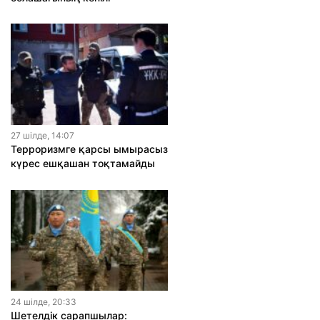
27 шiлде, 14:07
Терроризмге қарсы ымырасыз
күрес ешқашан тоқтамайды
24 шiлде, 20:33
Шетелдік сарапшылар: