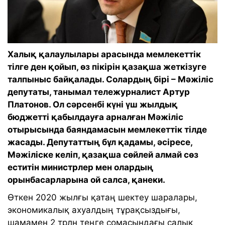
Халық қалаулылары арасында мемлекеттік
тілге ден қойып, өз пікірін қазақша жеткізуге
талпыныс байқалады. Солардың бірі – Мәжіліс
депутаты, танымал тележурналист Артур
Платонов. Ол сәрсенбі күні үш жылдық
бюджетті қабылдауға арналған Мәжіліс
отырысында баяндамасын мемлекеттік тілде
жасады. Депутаттың бұл қадамы, әсіресе,
Мәжіліске келіп, қазақша сөйлей алмай сөз
еститін министрлер мен олардың
орынбасарларына ой салса, қанеки.
Өткен 2020 жылғы қатаң шектеу шаралары,
экономикалық ахуалдың тұрақсыздығы,
шамамен 2 трлн теңге сомасындағы салық