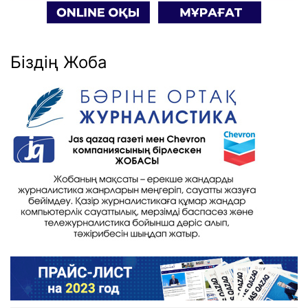
Біздің Жоба