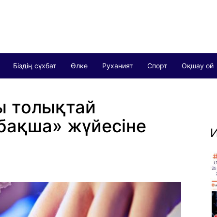
Біздің сұхбат
Өлке
Руханият
Спорт
Оқшау ой
ы толықтай
бақша» жүйесіне
И