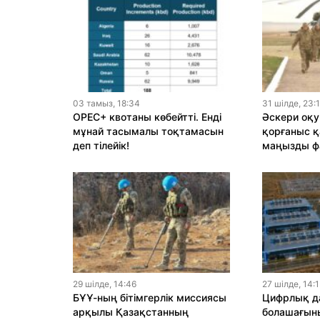
03 тамыз, 18:34
31 шiлде, 23:
OPEC+ квотаны көбейтті. Енді
Әскери оқу
мұнай тасымалы тоқтамасын
қорғаныс қ
деп тілейік!
маңызды ф
29 шiлде, 14:46
27 шiлде, 14:
БҰҰ-ның бітімгерлік миссиясы
Цифрлық да
арқылы Қазақстанның
болашағыны