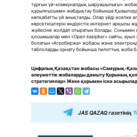
тұрғын үй-коммуналдық шаруашылығы» жобасын
құрылғысымен жабдықтау бойынша Қызылорда 
көпқабатты үй анықталды. Олар үйді есепке 
көрсеткіштерін өндірістік интернет арқылы ж
жүйесіне жолдап отыратын болады. Сонымен қ
қосымшалар мен «Open kasipker» сайты, ауыл
болатын «Агробиржа» жобасы және электронд
таблоларды орнату бойынша пилоттық жоба б
Цифрлық Қазақстан
жобасы «Самұрық-Қазын
әлеуметтік жобаларды дамыту Қорының қо
стратегиялар» Жеке қорымен іске асырыла
JAS QAZAQ газетінің
T