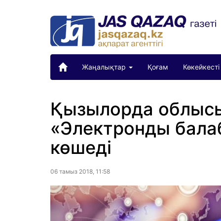
Жаңалықтар
Қоғам
Көкейкесті
Қызылорда облыс
«Электронды бала
көшеді
06 тамыз 2018, 11:58