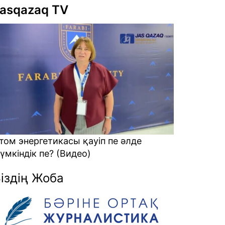
asqazaq TV
лде
Алаяқтарға кеткен ақшаны қалай
қайтарамыз? (Видео)
іздің Жоба