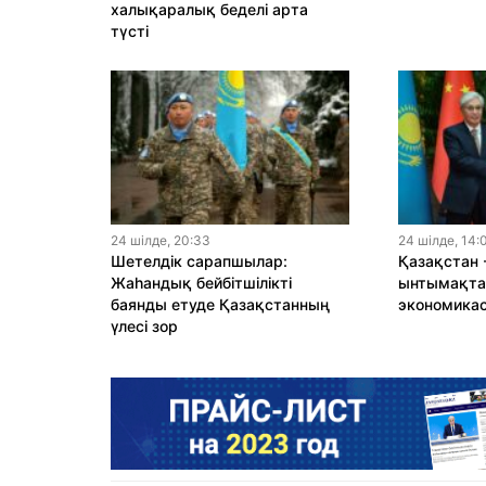
халықаралық беделі арта
түсті
24 шiлде, 20:33
24 шiлде, 14:
Шетелдік сарапшылар:
Қазақстан 
Жаһандық бейбітшілікті
ынтымақтас
баянды етуде Қазақстанның
экономика
үлесі зор