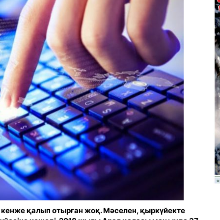
кенже қалып отырған жоқ. Мәселен, қыркүйекте