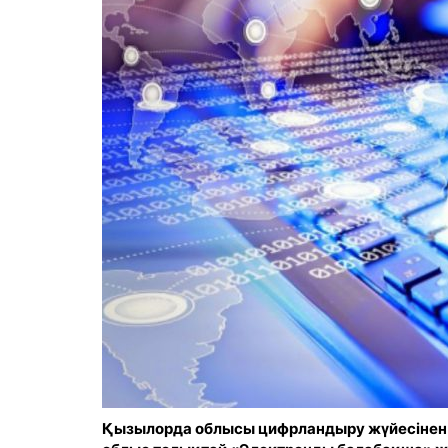
Қызылорда облысы цифрландыру жүйесінен 