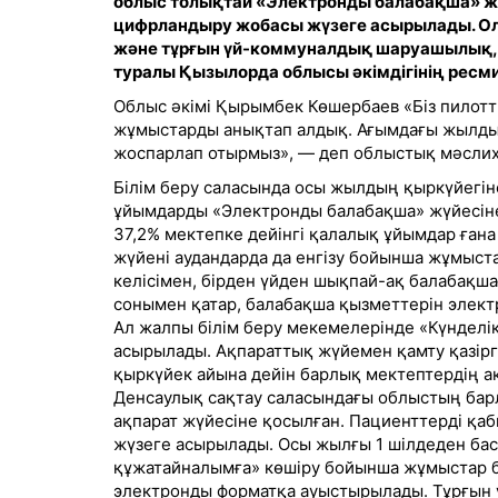
облыс толықтай «Электронды балабақша» жү
цифрландыру жобасы
жүзеге асырылады. Ола
және тұрғын үй-коммуналдық шаруашылық, к
туралы Қызылорда облысы әкімдігінің ресм
Облыс әкімі Қырымбек Көшербаев «Біз пилотт
жұмыстарды анықтап алдық. Ағымдағы жылдың
жоспарлап отырмыз», — деп облыстық мәслиха
Білім беру саласында осы жылдың қыркүйегін
ұйымдарды «Электронды балабақша» жүйесіне 
37,2% мектепке дейінгі қалалық ұйымдар ғана
жүйені аудандарда да енгізу бойынша жұмыста
келісімен, бірден үйден шықпай-ақ балабақша
сонымен қатар, балабақша қызметтерін элект
Ал жалпы білім беру мекемелерінде «Күндел
асырылады. Ақпараттық жүйемен қамту қазір
қыркүйек айына дейін барлық мектептердің а
Денсаулық сақтау саласындағы облыстың ба
ақпарат жүйесіне қосылған. Пациенттерді қ
жүзеге асырылады. Осы жылғы 1 шілдеден ба
құжатайналымға» көшіру бойынша жұмыстар б
электронды форматқа ауыстырылады. Тұрғын