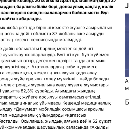
йесіне көшеді. 2018 жылы Арал қаласы маңында 37
J
рдың барлығы білім бері, денсаулық сақтау, көлік
әсіпкерлік сияқты салалармен байланысты. Бұл
и сайты хабарлады.
ық жоба ретінде бірінші кезекте жүзеге асырылатын
 аяғына дейін облыста 37 жобаны іске асыруды
ттың кезекті сессиясында мәлімдеді.
е дейін облыстағы барлық мектепке дейінгі
ауыстыру жоспарлануда. Бүгінгі күні бұл жүйемен
 қамтылып отыр, дегенмен қазіргі таңда аталмыш
р жүргізілуде. Ата-аналардың сәбиін дүниеге
ға кезекке қою, кезектің жылжуын қадағалау,
ронды жүйе арқылы төлеу мүмкіндігі пайда болады.
Атом энергетикасы қауіп пе ә
ік» электронды журналына көшу жүзеге жұмыстары
мүмкіндік пе? (Видео)
гі уақытта 82,3% құрайды. Ағымдағы жылдың
қпараттық жүйеге қосылуы қамтамасыз етіледі.
Б
рлық медициналық ұйымдары Кешенді медициналық
абылдау «Дамумед» мобильдік қосымшасы арқылы
стап медициналық ұйымдарды «қағазсыз
асталды. Осылайша, жылдың аяғына дейін 62 құжат
 үй-коммуналдық шаруашылық саласында «Ақылды