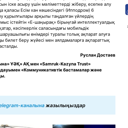
 іске асыру үшін мәліметтерді жіберу, есепке алу
қаласы Есім хан көшесіндегі (Ипподром) 6
алу құрылғылары арқылы таңдалған үйлердің
ұмыс істейтін «Е-шаңырақ» бірыңғай интеллектуалдық
атар, кәсіпкерлік саласындағы мобильдік
 шаруашылығы өнімдері туралы толық ақпарат алуға
ы билет беру жүйесі мен аялдамаларға ақпараттық
асталды.
Руслан Достаев
а» ҰӘҚ» АҚ мен «Samruk-Kazyna Trust»
лдауымен «Коммуникативтік бастамалар және
ды.
elegram-каналына
жазылыңыздар