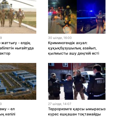
19
30 шiлде, 16:00
-жаттығу - елдің
Криминогендік ахуал:
абілетін нығайтуда
құқықбұзушылық азайып,
актор
қылмысты ашу деңгейі өсті
13
27 шiлде, 14:07
му – ел
Терроризмге қарсы ымырасыз
ң кепілі
күрес ешқашан тоқтамайды