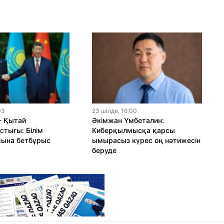
03
23 шiлде, 16:00
- Қытай
Әкімжан Үмбеталин:
тығы: Білім
Киберқылмысқа қарсы
сына бетбұрыс
ымырасыз күрес оң нәтижесін
беруде