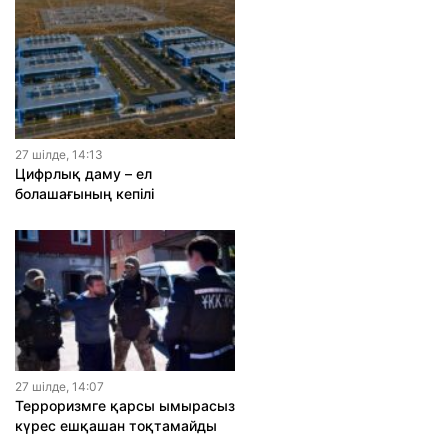
27 шiлде, 14:13
Цифрлық даму – ел
болашағының кепілі
27 шiлде, 14:07
Терроризмге қарсы ымырасыз
күрес ешқашан тоқтамайды