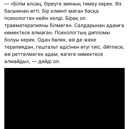
— «Білім алсаң, біреуге зияның тимеу керек. Өз
басымнан өтті. Бір клиент маған басқа
психологтан кейін келді. Бірақ ол
травматерапияны білмеген. Салдарынан адамға
көмектесе алмаған. Психологтың дипломы
болуы керек. Одан бөлек, өзі де жеке
терапиядан, гештальт әдісінен өтуі тиіс. Әйтпесе,
өзі реттелмеген адам, өзгеге көмектесе
алмайды», — дейді ол.