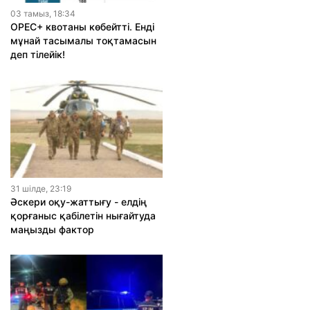
03 тамыз, 18:34
OPEC+ квотаны көбейтті. Енді
мұнай тасымалы тоқтамасын
деп тілейік!
31 шiлде, 23:19
Әскери оқу-жаттығу - елдің
қорғаныс қабілетін нығайтуда
маңызды фактор