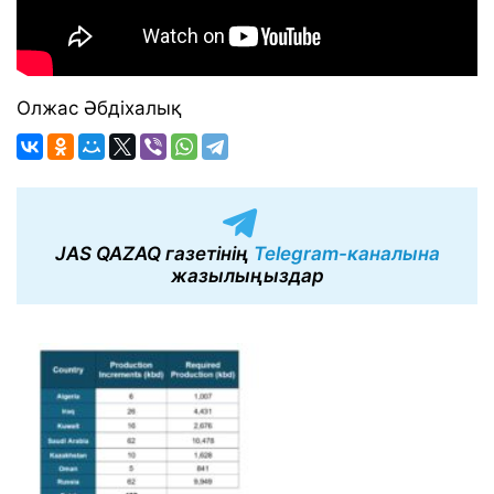
Олжас Әбдіхалық
JAS QAZAQ газетінің
Telegram-каналына
жазылыңыздар