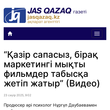
Toggle
navigat
“Қазір сапасыз, бірақ
маркетингі мықты
фильмдер табысқа
жетіп жатыр” (Видео)
23 сәуiр 2025, 9:02
Продюсер әрі психолог Нұргүл Даубаевамен