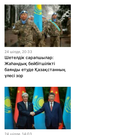
24 шiлде, 20:33
Шетелдік сарапшылар:
Жаһандық бейбітшілікті
баянды етуде Қазақстанның
үлесі зор
24 шiлде, 14:03