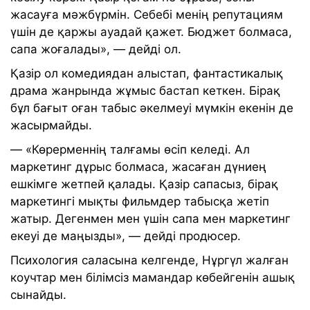
жасауға мәжбүрмін. Себебі менің репутациям
үшін де қаржы ауадай қажет. Бюджет болмаса,
сапа жоғалады», — дейді ол.
Қазір ол комедиядан алыстап, фантастикалық
драма жанрында жұмыс бастап кеткен. Бірақ
бұл бағыт оған табыс әкелмеуі мүмкін екенін де
жасырмайды.
— «Көрерменнің талғамы өсіп келеді. Ал
маркетинг дұрыс болмаса, жасаған дүниең
ешкімге жетпей қалады. Қазір сапасыз, бірақ
маркетингі мықты фильмдер табысқа жетіп
жатыр. Дегенмен мен үшін сапа мен маркетинг
екеуі де маңызды», — дейді продюсер.
Психология саласына келгенде, Нұргүл жалған
коучтар мен білімсіз мамандар көбейгенін ашық
сынайды.