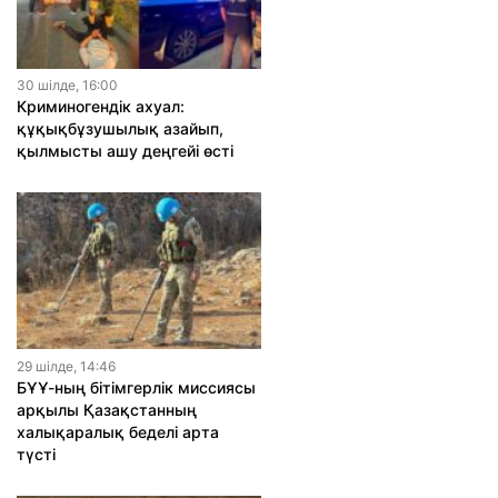
30 шiлде, 16:00
Криминогендік ахуал:
құқықбұзушылық азайып,
қылмысты ашу деңгейі өсті
29 шiлде, 14:46
БҰҰ-ның бітімгерлік миссиясы
арқылы Қазақстанның
халықаралық беделі арта
түсті