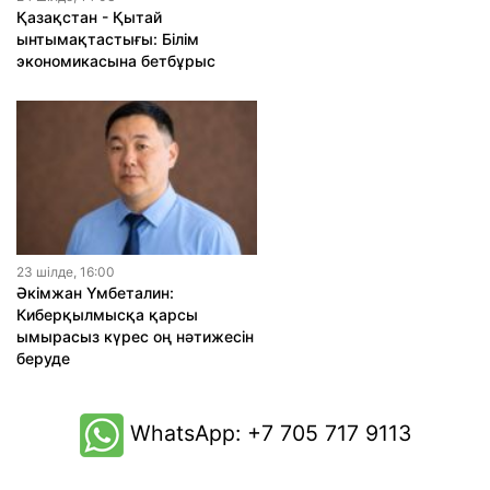
Қазақстан - Қытай
ынтымақтастығы: Білім
экономикасына бетбұрыс
23 шiлде, 16:00
Әкімжан Үмбеталин:
Киберқылмысқа қарсы
ымырасыз күрес оң нәтижесін
беруде
WhatsApp: +7 705 717 9113