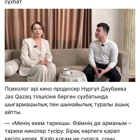
сұхбат
Психолог әрі кино продюсер Нұргүл Даубаева
Jas Qazaq тілшісіне берген сұхбатында
шығармашылық пен шынайылық туралы ашық
айтты.
— «Менің әкем тарихшы. Өзімнің де арманым –
тарихи кинолар түсіру. Бірақ көрпеге қарап
көсілу керек. Қазір қоғам не сұраса, соны