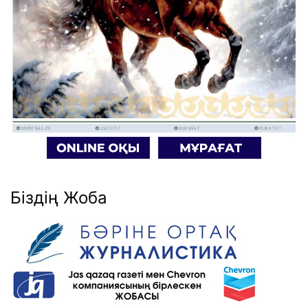
Біздің Жоба