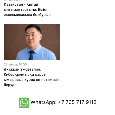
Қазақстан - Қытай
ынтымақтастығы: Білім
экономикасына бетбұрыс
23 шiлде, 16:00
Әкімжан Үмбеталин:
Киберқылмысқа қарсы
ымырасыз күрес оң нәтижесін
беруде
WhatsApp: +7 705 717 9113