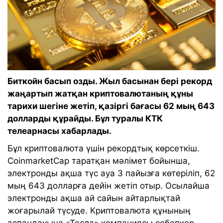
Биткойн басып озды. Жыл басынан бері рекорд
жаңартып жатқан криптовалютаның құны
тарихи шегіне жетіп, қазіргі бағасы 62 мың 643
долларды құрайды. Бұл туралы КТК
телеарнасы хабарлады.
Бұл криптовалюта үшін рекордтық көрсеткіш.
CoinmarketСap таратқан мәлімет бойынша,
электронды ақша түс ауа 3 пайызға көтеріліп, 62
мың 643 долларға дейін жетіп отыр. Осылайша
электронды ақша ай сайын айтарлықтай
жоғарылай түсуде. Криптовалюта құнының
аспандауына «Тесла» компаниясы себепкер