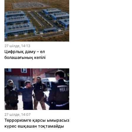
27 шiлде, 14:13
Цифрлық даму – ел
болашағының кепілі
27 шiлде, 14:07
Терроризмге қарсы ымырасыз
күрес ешқашан тоқтамайды