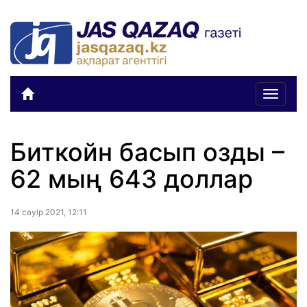
Toggle
navigat
Биткойн басып озды –
62 мың 643 доллар
14 сәуiр 2021, 12:11