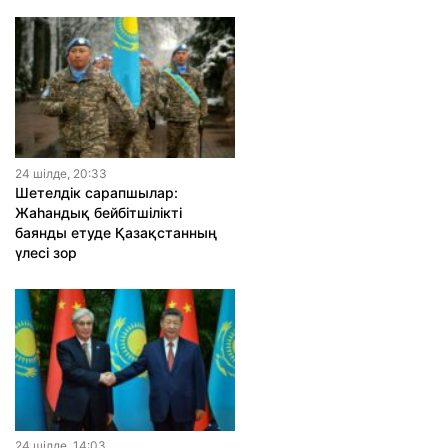
24 шiлде, 20:33
Шетелдік сарапшылар:
Жаһандық бейбітшілікті
баянды етуде Қазақстанның
үлесі зор
24 шiлде, 14:03