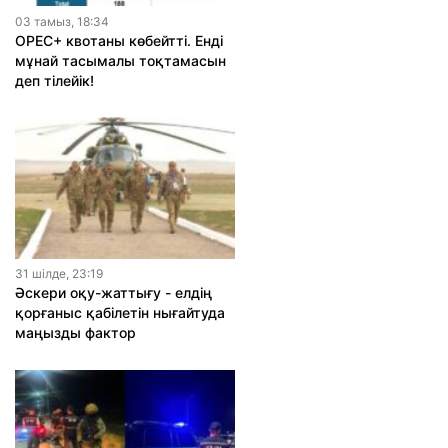
03 тамыз, 18:34
OPEC+ квотаны көбейтті. Енді
мұнай тасымалы тоқтамасын
деп тілейік!
31 шiлде, 23:19
Әскери оқу-жаттығу - елдің
қорғаныс қабілетін нығайтуда
маңызды фактор