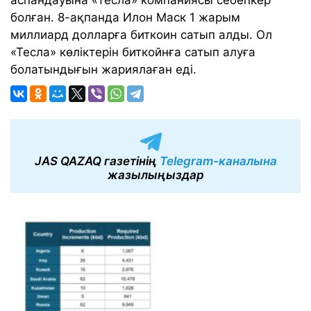
болған. 8-ақпанда Илон Маск 1 жарым
миллиард долларға биткоин сатып алды. Ол
«Тесла» көліктерін биткойнға сатып алуға
болатындығын жариялаған еді.
JAS QAZAQ газетінің
Telegram-каналына
жазылыңыздар