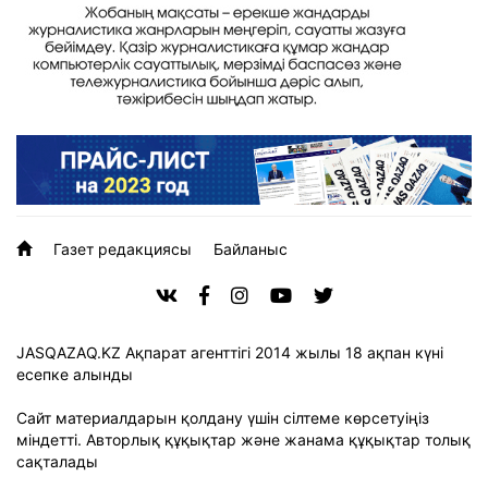
Газет редакциясы
Байланыс
JASQAZAQ.KZ Ақпарат агенттігі 2014 жылы 18 ақпан күні
есепке алынды
Сайт материалдарын қолдану үшін сілтеме көрсетуіңіз
міндетті. Авторлық құқықтар және жанама құқықтар толық
сақталады