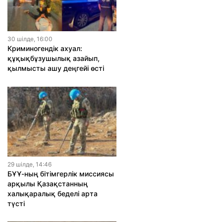
30 шiлде, 16:00
Криминогендік ахуал:
құқықбұзушылық азайып,
қылмысты ашу деңгейі өсті
29 шiлде, 14:46
БҰҰ-ның бітімгерлік миссиясы
арқылы Қазақстанның
халықаралық беделі арта
түсті