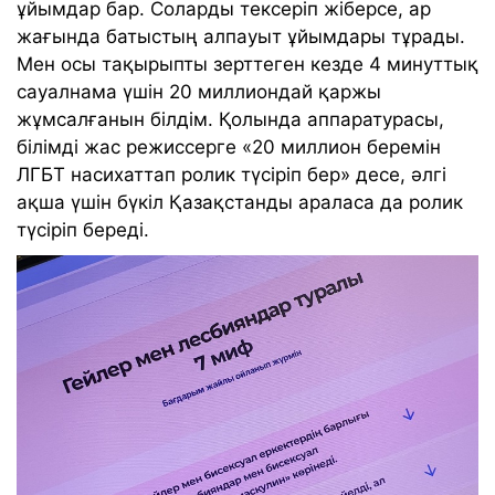
ұйымдар бар. Соларды тексеріп жіберсе, ар
жағында батыстың алпауыт ұйымдары тұрады.
Мен осы тақырыпты зерттеген кезде 4 минуттық
сауалнама үшін 20 миллиондай қаржы
жұмсалғанын білдім. Қолында аппаратурасы,
білімді жас режиссерге «20 миллион беремін
ЛГБТ насихаттап ролик түсіріп бер» десе, әлгі
ақша үшін бүкіл Қазақстанды араласа да ролик
түсіріп береді.