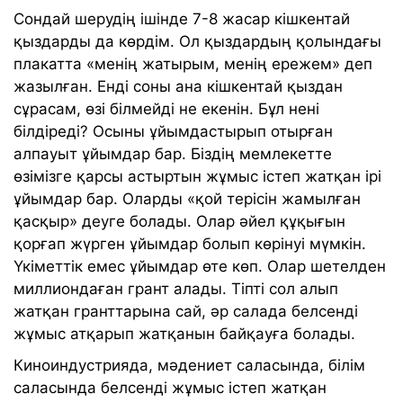
Сондай шерудің ішінде 7-8 жасар кішкентай
қыздарды да көрдім. Ол қыздардың қолындағы
плакатта «менің жатырым, менің ережем» деп
жазылған. Енді соны ана кішкентай қыздан
сұрасам, өзі білмейді не екенін. Бұл нені
білдіреді? Осыны ұйымдастырып отырған
алпауыт ұйымдар бар. Біздің мемлекетте
өзімізге қарсы астыртын жұмыс істеп жатқан ірі
ұйымдар бар. Оларды «қой терісін жамылған
қасқыр» деуге болады. Олар әйел құқығын
қорғап жүрген ұйымдар болып көрінуі мүмкін.
Үкіметтік емес ұйымдар өте көп. Олар шетелден
миллиондаған грант алады. Тіпті сол алып
жатқан гранттарына сай, әр салада белсенді
жұмыс атқарып жатқанын байқауға болады.
Киноиндустрияда, мәдениет саласында, білім
саласында белсенді жұмыс істеп жатқан