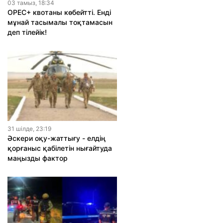
03 тамыз, 18:34
OPEC+ квотаны көбейтті. Енді
мұнай тасымалы тоқтамасын
деп тілейік!
31 шiлде, 23:19
Әскери оқу-жаттығу - елдің
қорғаныс қабілетін нығайтуда
маңызды фактор