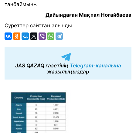
танбаймын».
Дайындаған Мақпал Ноғайбаева
Суреттер сайттан алынды
JAS QAZAQ газетінің
Telegram-каналына
жазылыңыздар