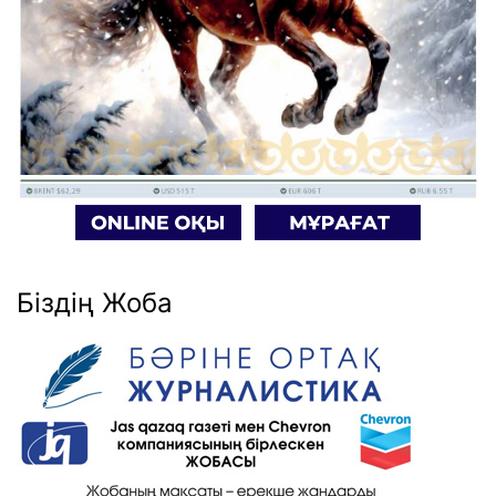
Біздің Жоба