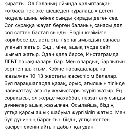
қиратты. Ол баланың ойында қалыптасқан
«отбасы тек әке-шешеден құралады» деген
модель шыны әйнек сынды қирады деген сөз.
Сол сұраққа жауап берген баланың санасы дәл
сол сәттен бастап сынды. Біздің көзімізге
көрінбесе де, астыртын ұрпағымыздың санасы
уланып жатыр. Енді, міне, ашық түрде сайт
шығып жатыр. Одан қала берсе, Инстаграмда
ЛГБТ парақшалары бар. Мен олардың барлығын
зерттеп шықтым. Көбіне парақшаларына
жазылған 10-13 жастағы жасөспірім балалар.
Бұл парақшаларда қазақ, орыс, ағылшын тілінде
насихаттау, ағарту жұмыстары жүріп жатыр. Ең
сорақысы, ол жерде махаббат, ләззат алу сынды
дүниелер ашық жазылған. Осылайша, біздің
ұлтқа қарсы ашық шабуыл жүргізіліп жатыр. Мен
бұл дүниенің барлығын біздің ұлтқа келген
қасірет екенін айтып дабыл қағудан