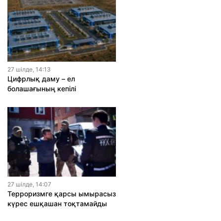
27 шiлде, 14:13
Цифрлық даму – ел
болашағының кепілі
27 шiлде, 14:07
Терроризмге қарсы ымырасыз
күрес ешқашан тоқтамайды