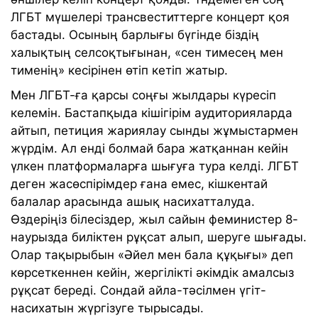
ЛГБТ мүшелері трансвеститтерге концерт қоя
бастады. Осының барлығы бүгінде біздің
халықтың селсоқтығынан, «сен тимесең мен
тименің» кесірінен өтіп кетіп жатыр.
Мен ЛГБТ-ға қарсы соңғы жылдары күресіп
келемін. Бастапқыда кішігірім аудиторияларда
айтып, петиция жариялау сынды жұмыстармен
жүрдім. Ал енді болмай бара жатқаннан кейін
үлкен платформаларға шығуға тура келді. ЛГБТ
деген жасөспірімдер ғана емес, кішкентай
балалар арасында ашық насихатталуда.
Өздеріңіз білесіздер, жыл сайын феминистер 8-
наурызда биліктен рұқсат алып, шеруге шығады.
Олар тақырыбын «Әйел мен бала құқығы» деп
көрсеткеннен кейін, жергілікті әкімдік амалсыз
рұқсат береді. Сондай айла-тәсілмен үгіт-
насихатын жүргізуге тырысады.