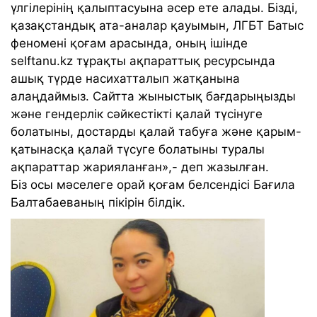
үлгілерінің қалыптасуына әсер ете алады. Бізді,
қазақстандық ата-аналар қауымын, ЛГБТ Батыс
феномені қоғам арасында, оның ішінде
selftanu.kz тұрақты ақпараттық ресурсында
ашық түрде насихатталып жатқанына
алаңдаймыз. Сайтта жыныстық бағдарыңызды
және гендерлік сәйкестікті қалай түсінуге
болатыны, достарды қалай табуға және қарым-
қатынасқа қалай түсуге болатыны туралы
ақпараттар жарияланған»,- деп жазылған.
Біз осы мәселеге орай қоғам белсендісі Бағила
Балтабаеваның пікірін білдік.