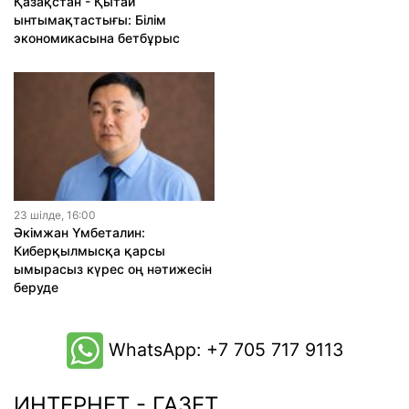
Қазақстан - Қытай
ынтымақтастығы: Білім
экономикасына бетбұрыс
23 шiлде, 16:00
Әкімжан Үмбеталин:
Киберқылмысқа қарсы
ымырасыз күрес оң нәтижесін
беруде
WhatsApp: +7 705 717 9113
ИНТЕРНЕТ - ГАЗЕТ