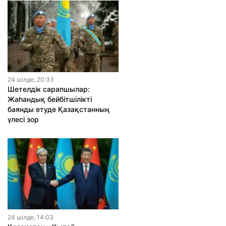
24 шiлде, 20:33
Шетелдік сарапшылар:
Жаһандық бейбітшілікті
баянды етуде Қазақстанның
үлесі зор
24 шiлде, 14:03