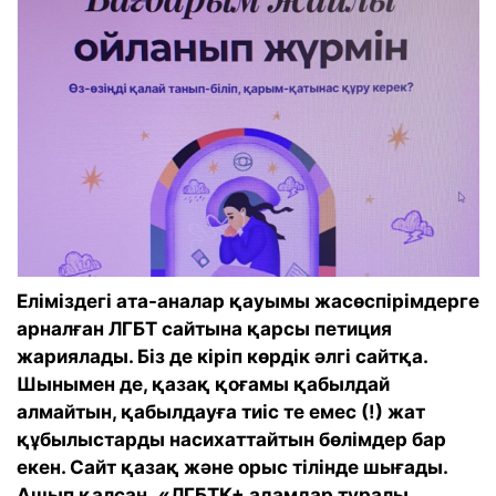
Еліміздегі ата-аналар қауымы жасөспірімдерге
арналған ЛГБТ сайтына қарсы петиция
жариялады. Біз де кіріп көрдік әлгі сайтқа.
Шынымен де, қазақ қоғамы қабылдай
алмайтын, қабылдауға тиіс те емес (!) жат
құбылыстарды насихаттайтын бөлімдер бар
екен. Сайт қазақ және орыс тілінде шығады.
Ашып қалсаң, «ЛГБТК+ адамдар туралы