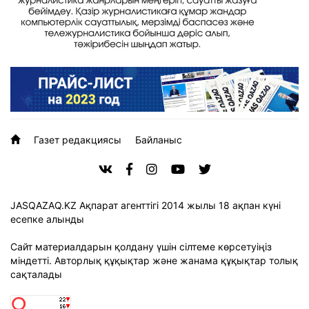
Газет редакциясы
Байланыс
JASQAZAQ.KZ Ақпарат агенттігі 2014 жылы 18 ақпан күні
есепке алынды
Сайт материалдарын қолдану үшін сілтеме көрсетуіңіз
міндетті. Авторлық құқықтар және жанама құқықтар толық
сақталады