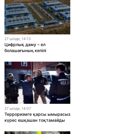
27 шiлде, 14:13
Цифрлық даму – ел
болашағының кепілі
27 шiлде, 14:07
Терроризмге қарсы ымырасыз
күрес ешқашан тоқтамайды