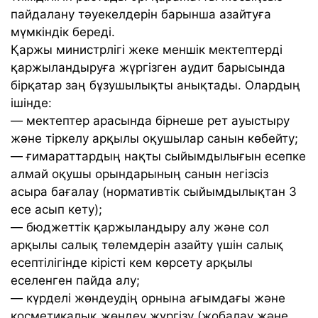
пайдалану тәуекелдерін барынша азайтуға
мүмкіндік береді.
Қаржы министрлігі жеке меншік мектептерді
қаржыландыруға жүргізген аудит барысында
бірқатар заң бұзушылықты анықтады. Олардың
ішінде:
— мектептер арасында бірнеше рет ауыстыру
және тіркелу арқылы оқушылар санын көбейту;
— ғимараттардың нақты сыйымдылығын есепке
алмай оқушы орындарының санын негізсіз
асыра бағалау (нормативтік сыйымдылықтан 3
есе асып кету);
— бюджеттік қаржыландыру алу және сол
арқылы салық төлемдерін азайту үшін салық
есептілігінде кірісті кем көрсету арқылы
еселенген пайда алу;
— күрделі жөндеудің орнына ағымдағы және
косметикалық жөндеу жүргізу (жобалау және