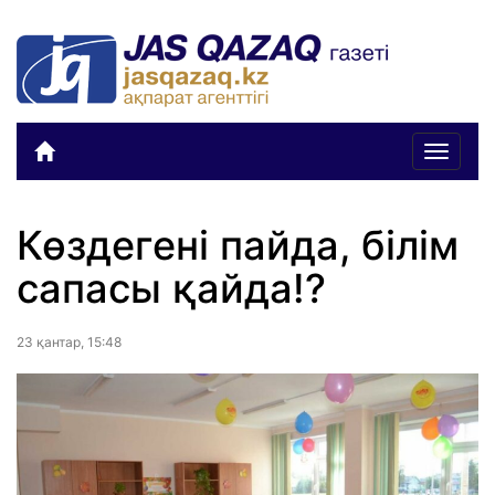
Toggle
navigat
Көздегені пайда, білім
сапасы қайда!?
23 қантар, 15:48