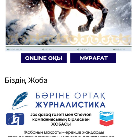
Біздің Жоба