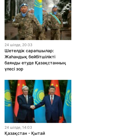
24 шiлде, 20:33
Шетелдік сарапшылар:
Жаһандық бейбітшілікті
баянды етуде Қазақстанның
үлесі зор
24 шiлде, 14:03
Қазақстан - Қытай