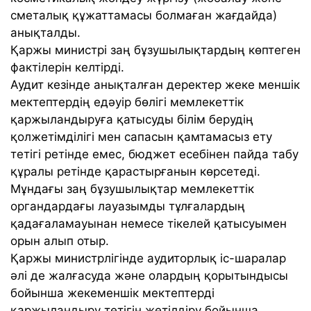
сметалық құжаттамасы болмаған жағдайда)
анықталды.
Қаржы министрі заң бұзушылықтардың көптеген
фактілерін келтірді.
Аудит кезінде анықталған деректер жеке меншік
мектептердің едәуір бөлігі мемлекеттік
қаржыландыруға қатысуды білім берудің
қолжетімділігі мен сапасын қамтамасыз ету
тетігі ретінде емес, бюджет есебінен пайда табу
құралы ретінде қарастырғанын көрсетеді.
Мұндағы заң бұзушылықтар мемлекеттік
органдардағы лауазымды тұлғалардың
қадағаламауынан немесе тікелей қатысуымен
орын алып отыр.
Қаржы министрлігінде аудиторлық іс-шаралар
әлі де жалғасуда және олардың қорытындысы
бойынша жекеменшік мектептерді
қаржыландыру тетігін жетілдіру бойынша