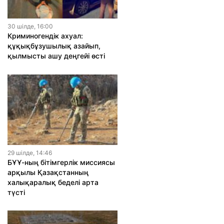
30 шiлде, 16:00
Криминогендік ахуал:
құқықбұзушылық азайып,
қылмысты ашу деңгейі өсті
29 шiлде, 14:46
БҰҰ-ның бітімгерлік миссиясы
арқылы Қазақстанның
халықаралық беделі арта
түсті