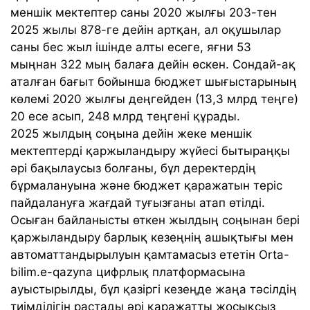
меншік мектептер саны 2020 жылғы 203-тен
2025 жылы 878-ге дейін артқан, ал оқушылар
саны бес жыл ішінде алты есеге, яғни 53
мыңнан 322 мың балаға дейін өскен. Сондай-ақ
аталған бағыт бойынша бюджет шығыстарының
көлемі 2020 жылғы деңгейден (13,3 млрд теңге)
20 есе асып, 248 млрд теңгені құрады.
2025 жылдың соңына дейін жеке меншік
мектептерді қаржыландыру жүйесі бытыраңқы
әрі бақылаусыз болғаны, бұл деректердің
бұрмалануына және бюджет қаражатын теріс
пайдалануға жағдай туғызғаны атап өтілді.
Осыған байланысты өткен жылдың соңынан бері
қаржыландыру барлық кезеңнің ашықтығы мен
автоматтандырылуын қамтамасыз ететін Оrta-
bilim.e-qazyna цифрлық платформасына
ауыстырылды, бұл қазіргі кезеңде жаңа тәсілдің
тиімділігін растады әрі қаражатты жосықсыз