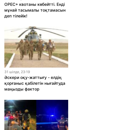
OPEC+ квотаны көбейтті. Енді
мұнай тасымалы тоқтамасын
деп тілейік!
31 шiлде, 23:19
Әскери оқу-жаттығу - елдің
қорғаныс қабілетін нығайтуда
маңызды фактор