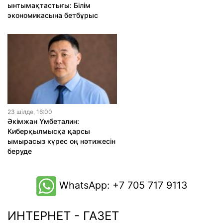
ынтымақтастығы: Білім
экономикасына бетбұрыс
23 шiлде, 16:00
Әкімжан Үмбеталин:
Киберқылмысқа қарсы
ымырасыз күрес оң нәтижесін
беруде
WhatsApp: +7 705 717 9113
ИНТЕРНЕТ - ГАЗЕТ