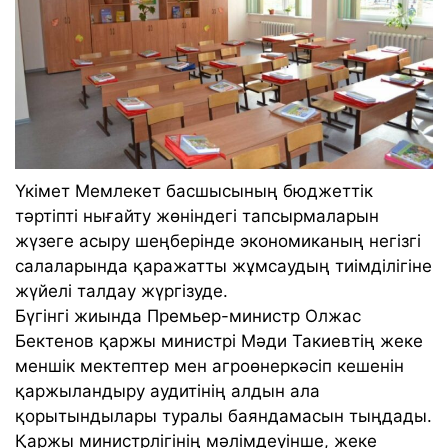
Үкімет Мемлекет басшысының бюджеттік
тәртіпті нығайту жөніндегі тапсырмаларын
жүзеге асыру шеңберінде экономиканың негізгі
салаларында қаражатты жұмсаудың тиімділігіне
жүйелі талдау жүргізуде.
Бүгінгі жиында Премьер-министр Олжас
Бектенов қаржы министрі Мәди Такиевтің жеке
меншік мектептер мен агроөнеркәсіп кешенін
қаржыландыру аудитінің алдын ала
қорытындылары туралы баяндамасын тыңдады.
Қаржы министрлігінің мәлімдеуінше, жеке