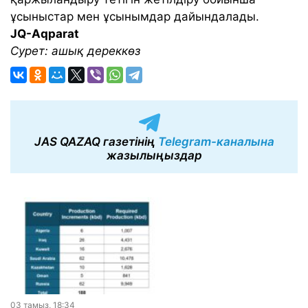
ұсыныстар мен ұсынымдар дайындалады.
JQ-Aqparat
Сурет: ашық дереккөз
JAS QAZAQ газетінің
Telegram-каналына
жазылыңыздар
03 тамыз, 18:34