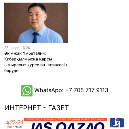
23 шiлде, 16:00
Әкімжан Үмбеталин:
Киберқылмысқа қарсы
ымырасыз күрес оң нәтижесін
беруде
WhatsApp: +7 705 717 9113
ИНТЕРНЕТ - ГАЗЕТ