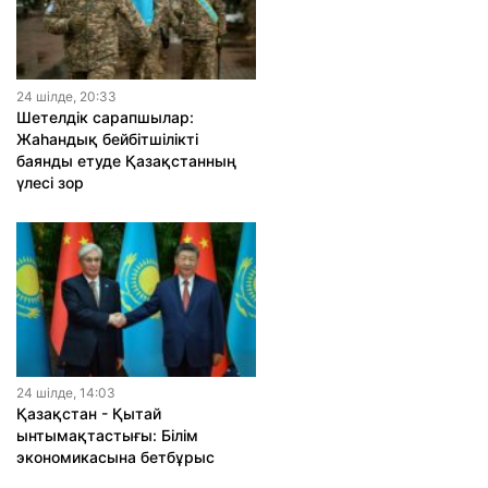
24 шiлде, 20:33
Шетелдік сарапшылар:
Жаһандық бейбітшілікті
баянды етуде Қазақстанның
үлесі зор
24 шiлде, 14:03
Қазақстан - Қытай
ынтымақтастығы: Білім
экономикасына бетбұрыс