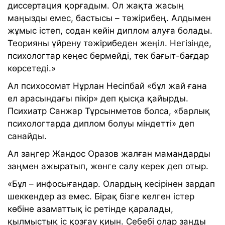
диссертация қорғадым. Ол жақта жасың
маңызды емес, бастысы – тәжірибең. Алдымен
жұмыс істеп, содан кейін диплом алуға болады.
Теорияны үйрену тәжірибеден жеңіл. Негізінде,
психологтар кеңес бермейді, тек бағыт-бағдар
көрсетеді.»
Ал психосомат Нұрлан Несіпбай «бұл жай ғана
ел арасындағы пікір» деп қысқа қайырды.
Психиатр Санжар Тұрсынметов болса, «барлық
психологтарда диплом болуы міндетті» деп
санайды.
Ал заңгер Жандос Оразов жалған мамандарды
заңмен ажыратып, жөнге салу керек деп отыр.
«Бұл – инфосығандар. Олардың кесірінен зардап
шеккендер аз емес. Бірақ бізге келген істер
көбіне азаматтық іс ретінде қаралады,
қылмыстық іс қозғау қиын. Себебі олар заңды