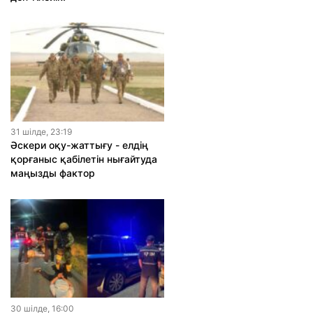
31 шiлде, 23:19
Әскери оқу-жаттығу - елдің
қорғаныс қабілетін нығайтуда
маңызды фактор
30 шiлде, 16:00