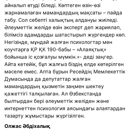
айналып өтуді біледі. Көптеген өзін-өзі
жарнамалаған мамандардың мақсаты – пайда
табу. Сол себепті халықтың алдануы жиіледі.
Әлеуметтік желіде өзін эксперт деп жариялап,
білімсіз адамдарды шатастырып жүргендер көп.
Негізінде, мұндай жалған психологтар мен
коучтарға ҚР ҚК 190-бабы – «Алаяқтық»
бойынша іс қозғалуы мүмкін.»- деді заңгер.
Айта кетейік, бұл жалғыз біздің елде көтерілген
мәселе емес. Апта бұрын Ресейдің Мемлекеттік
Думасында да депутаттар жалған
мамандардың қызметін заңмен шектеу
қажеттігі талқылаған. Ал Өзбекстанда
былтырдан бері әлеуметтік желіден және
интернеттен психология аясындағы алаятардан
тазарту жұмыстары жүргізілген.
Олжас Әбдіхалық