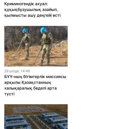
Криминогендік ахуал:
құқықбұзушылық азайып,
қылмысты ашу деңгейі өсті
29 шiлде, 14:46
БҰҰ-ның бітімгерлік миссиясы
арқылы Қазақстанның
халықаралық беделі арта
түсті