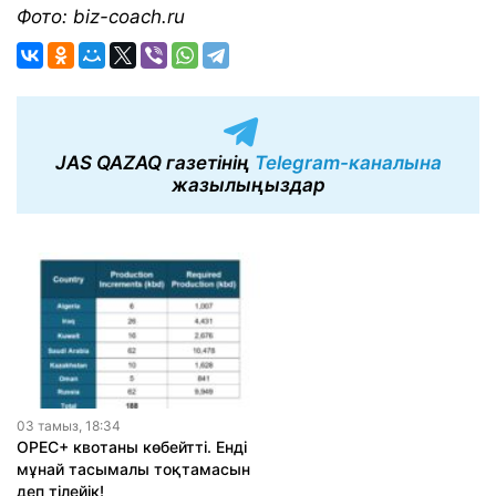
Фото: biz-coach.ru
JAS QAZAQ газетінің
Telegram-каналына
жазылыңыздар
03 тамыз, 18:34
OPEC+ квотаны көбейтті. Енді
мұнай тасымалы тоқтамасын
деп тілейік!