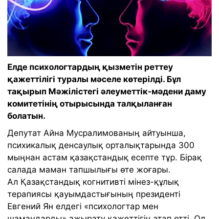
Елде психологтардың қызметін реттеу
қажеттілігі туралы мәселе көтерілді. Бұл
тақырып Мәжілістегі әлеуметтік-мәдени даму
комитетінің отырысында талқыланған
болатын.
Депутат Айна Мусралимованың айтуынша,
психикалық денсаулық орталықтарында 300
мыңнан астам қазақстандық есепте тұр. Бірақ
салада маман тапшылығы өте жоғары.
Ал Қазақстандық когнитивті мінез-құлық
терапиясы қауымдастығының президенті
Евгений Ян елдегі «психологтар мен
шамандарды» ажырату қажеттігін атап өтті. Ол