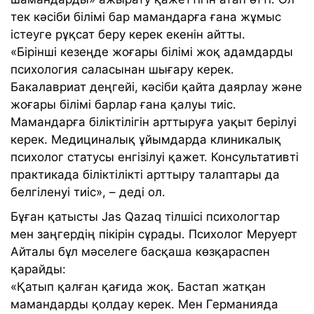
тек кәсіби білімі бар мамандарға ғана жұмыс
істеуге рұқсат беру керек екенін айтты.
«Бірінші кезеңде жоғары білімі жоқ адамдарды
психология саласынан шығару керек.
Бакалавриат деңгейі, кәсіби қайта даярлау және
жоғары білімі барлар ғана қалуы тиіс.
Мамандарға біліктілігін арттыруға уақыт берілуі
керек. Медициналық ұйымдарда клиникалық
психолог статусы енгізілуі қажет. Консультативті
практикада біліктілікті арттыру талаптары да
белгіленуі тиіс», – деді ол.
Бұған қатысты Jas Qazaq тілшісі психологтар
мен заңгердің пікірін сұрады. Психолог Меруерт
Айталы бұл мәселеге басқаша көзқараспен
қарайды:
«Қатып қалған қағида жоқ. Бастап жатқан
мамандарды қолдау керек. Мен Германияда