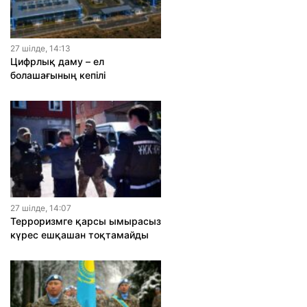
27 шiлде, 14:13
Цифрлық даму – ел
болашағының кепілі
27 шiлде, 14:07
Терроризмге қарсы ымырасыз
күрес ешқашан тоқтамайды