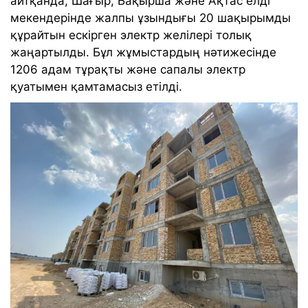
айтқанда, Шағыр, Бақырша және Ақтас елді
мекендерінде жалпы ұзындығы 20 шақырымды
құрайтын ескірген электр желілері толық
жаңартылды. Бұл жұмыстардың нәтижесінде
1206 адам тұрақты және сапалы электр
қуатымен қамтамасыз етілді.