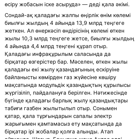
өсіру жобасын іске асыруда» — деді қала әкімі.
Сондай-ақ қаладағы жалпы өңірлік өнім көлемі
биылғы жылдың 4 айында 13,9 млрд теңгеге
жеткен. Ал өнеркәсіп өндірісінің көлемі өткен
жылы 10,3 млрд теңгеге жетсе, биылғы жылдың
4 айында 4,4 млрд теңгені құрап отыр.
Қаладағы инфрақұрылым саласында да
бірқатар өзгерістер бар. Мәселен, өткен жылы
қаладағы екі жылу қазандағының ескіруіне
байланысты көмірден газ жүйесіне көшіру
мақсатында модульдік қазандықтың құрылысы
жүргізіліп, пайдалануға берілген. Нәтижесінде
бүгінде қаладағы барлық жылу қазандықтары
табиғи газбен жылытылып отыр. Сонымен
қатар, қала тұрғындарын сапалы электр
жарығымен қамтамасыз ету мақсатында да
бірқатар ірі жобалар қолға алынды. Атап