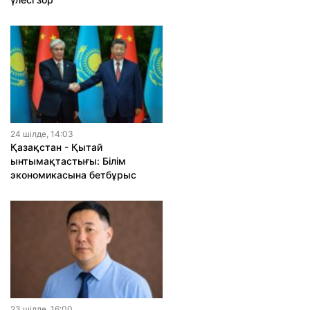
24 шiлде, 14:03
Қазақстан - Қытай
ынтымақтастығы: Білім
экономикасына бетбұрыс
23 шiлде, 16:00