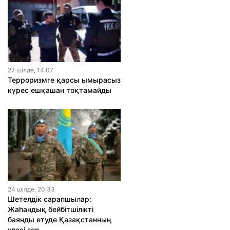
27 шiлде, 14:07
Терроризмге қарсы ымырасыз
күрес ешқашан тоқтамайды
24 шiлде, 20:33
Шетелдік сарапшылар:
Жаһандық бейбітшілікті
баянды етуде Қазақстанның
үлесі зор