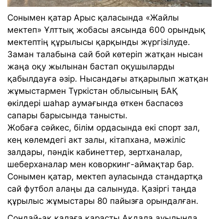
Сонымен қатар Арыс қаласында «Жайлы
мектеп» Ұлттық жобасы аясында 600 орындық
мектептің құрылысы қарқынды жүргізілуде.
Заман талабына сай бой көтеріп жатқан нысан
жаңа оқу жылынан бастап оқушыларды
қабылдауға әзір. Нысандағы атқарылып жатқан
жұмыстармен Түркістан облысының БАҚ
өкілдері шаһар аумағында өткен баспасөз
сапары барысында танысты.
Жобаға сәйкес, білім ордасында екі спорт зал,
кең көлемдегі акт залы, кітапхана, мәжіліс
залдары, пәндік кабинеттер, зертханалар,
шеберханалар мен коворкинг-аймақтар бар.
Сонымен қатар, мектеп ауласында стандартқа
сай футбол алаңы да салынуда. Қазіргі таңда
құрылыс жұмыстары 80 пайызға орындалған.
Сондай-ақ қалаға қарасты Ақдала ауылында