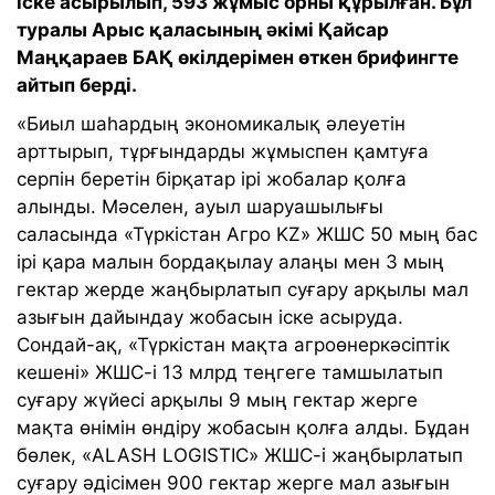
іске асырылып, 593 жұмыс орны құрылған. Бұл
туралы Арыс қаласының әкімі Қайсар
Маңқараев БАҚ өкілдерімен өткен брифингте
айтып берді.
«Биыл шаһардың экономикалық әлеуетін
арттырып, тұрғындарды жұмыспен қамтуға
серпін беретін бірқатар ірі жобалар қолға
алынды. Мәселен, ауыл шаруашылығы
саласында «Түркістан Агро KZ» ЖШС 50 мың бас
ірі қара малын бордақылау алаңы мен 3 мың
гектар жерде жаңбырлатып суғару арқылы мал
азығын дайындау жобасын іске асыруда.
Сондай-ақ, «Түркістан мақта агроөнеркәсіптік
кешені» ЖШС-і 13 млрд теңгеге тамшылатып
суғару жүйесі арқылы 9 мың гектар жерге
мақта өнімін өндіру жобасын қолға алды. Бұдан
бөлек, «ALASH LOGISTIC» ЖШС-і жаңбырлатып
суғару әдісімен 900 гектар жерге мал азығын