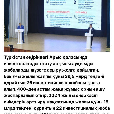
Түркістан өңіріндегі Арыс қаласында
инвесторларды тарту арқылы ауқымды
жобаларды жүзеге асыру жолға қойылған.
Биылғы жылы жалпы құны 29,5 млрд теңгені
құрайтын 26 инвестициялық жобаны қолға
алып, 400-ден астам жаңа жұмыс орнын ашу
жоспарланып отыр. 2024 жылы өнеркәсіп
өнімдерін арттыру мақсатында жалпы құны 15
млрд теңгені құрайтын 22 инвестициялық жоба