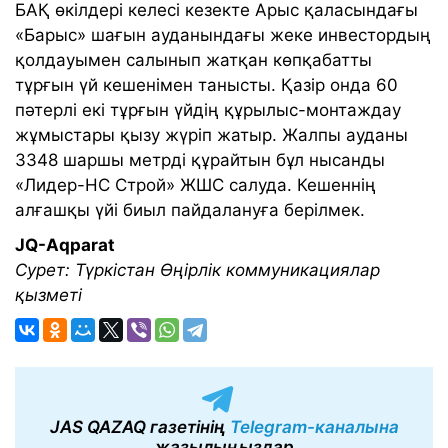
БАҚ өкілдері келесі кезекте Арыс қаласындағы
«Барыс» шағын ауданындағы жеке инвестордың
қолдауымен салынып жатқан көпқабатты
тұрғын үй кешенімен танысты. Қазір онда 60
пәтерлі екі тұрғын үйдің құрылыс-монтаждау
жұмыстары қызу жүріп жатыр. Жалпы ауданы
3348 шаршы метрді құрайтын бұл нысанды
«Лидер-НС Строй» ЖШС салуда. Кешеннің
алғашқы үйі биыл пайдалануға берілмек.
JQ-Aqparat
Сурет: Түркістан Өңірлік коммуникациялар
қызметі
JAS QAZAQ газетінің
Telegram-каналына
жазылыңыздар