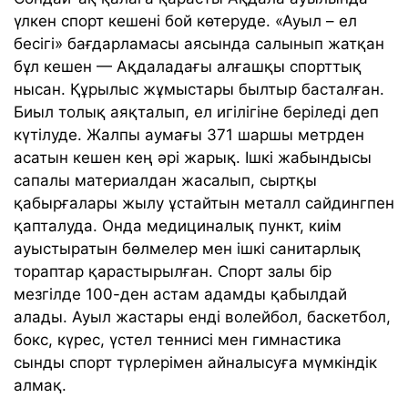
үлкен спорт кешені бой көтеруде. «Ауыл – ел
бесігі» бағдарламасы аясында салынып жатқан
бұл кешен — Ақдаладағы алғашқы спорттық
нысан. Құрылыс жұмыстары былтыр басталған.
Биыл толық аяқталып, ел игілігіне беріледі деп
күтілуде. Жалпы аумағы 371 шаршы метрден
асатын кешен кең әрі жарық. Ішкі жабындысы
сапалы материалдан жасалып, сыртқы
қабырғалары жылу ұстайтын металл сайдингпен
қапталуда. Онда медициналық пункт, киім
ауыстыратын бөлмелер мен ішкі санитарлық
тораптар қарастырылған. Спорт залы бір
мезгілде 100-ден астам адамды қабылдай
алады. Ауыл жастары енді волейбол, баскетбол,
бокс, күрес, үстел теннисі мен гимнастика
сынды спорт түрлерімен айналысуға мүмкіндік
алмақ.