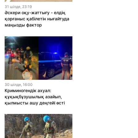
31 шiлде, 23:19
Әскери оқу-жаттығу - елдің
қорғаныс қабілетін нығайтуда
маңызды фактор
30 шiлде, 16:00
Криминогендік ахуал:
құқықбұзушылық азайып,
қылмысты ашу деңгейі өсті