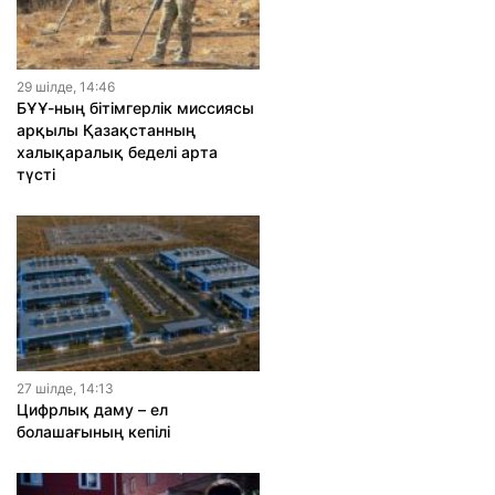
29 шiлде, 14:46
БҰҰ-ның бітімгерлік миссиясы
арқылы Қазақстанның
халықаралық беделі арта
түсті
27 шiлде, 14:13
Цифрлық даму – ел
болашағының кепілі