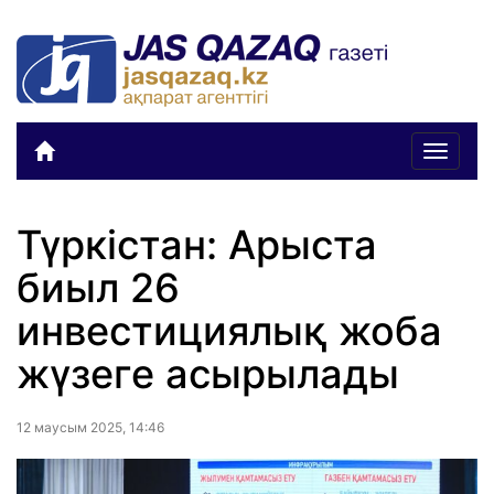
Toggle
navigat
Түркістан: Арыста
биыл 26
инвестициялық жоба
жүзеге асырылады
12 маусым 2025, 14:46