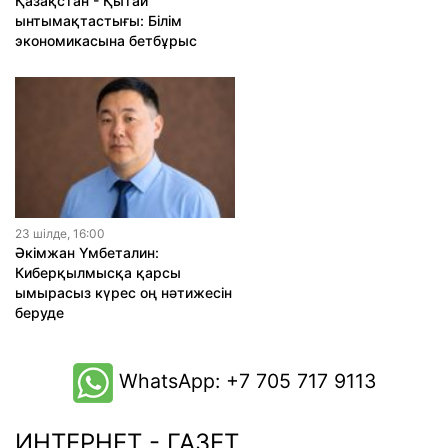
Қазақстан - Қытай
ынтымақтастығы: Білім
экономикасына бетбұрыс
23 шiлде, 16:00
Әкімжан Үмбеталин:
Киберқылмысқа қарсы
ымырасыз күрес оң нәтижесін
беруде
WhatsApp: +7 705 717 9113
ИНТЕРНЕТ - ГАЗЕТ