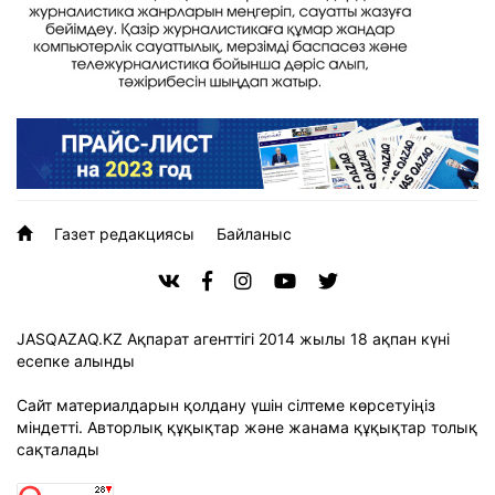
Газет редакциясы
Байланыс
JASQAZAQ.KZ Ақпарат агенттігі 2014 жылы 18 ақпан күні
есепке алынды
Сайт материалдарын қолдану үшін сілтеме көрсетуіңіз
міндетті. Авторлық құқықтар және жанама құқықтар толық
сақталады