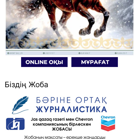
Біздің Жоба