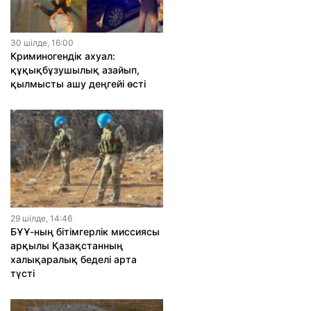
30 шiлде, 16:00
Криминогендік ахуал:
құқықбұзушылық азайып,
қылмысты ашу деңгейі өсті
29 шiлде, 14:46
БҰҰ-ның бітімгерлік миссиясы
арқылы Қазақстанның
халықаралық беделі арта
түсті