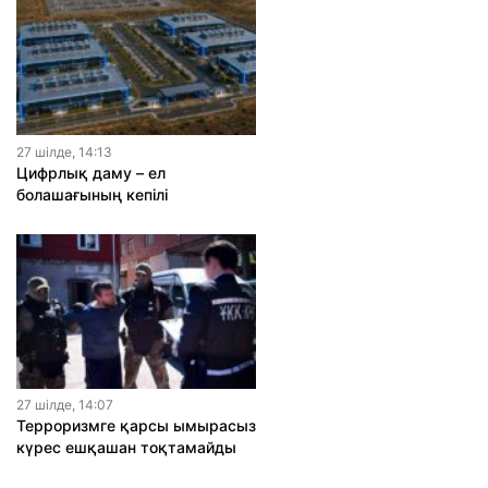
27 шiлде, 14:13
Цифрлық даму – ел
болашағының кепілі
27 шiлде, 14:07
Терроризмге қарсы ымырасыз
күрес ешқашан тоқтамайды