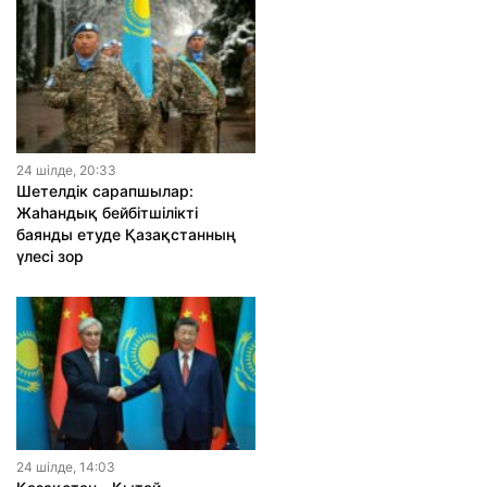
24 шiлде, 20:33
Шетелдік сарапшылар:
Жаһандық бейбітшілікті
баянды етуде Қазақстанның
үлесі зор
24 шiлде, 14:03