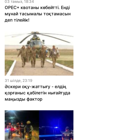
03 тамыз, 18:34
OPEC+ квотаны көбейтті. Енді
мұнай тасымалы тоқтамасын
деп тілейік!
31 шiлде, 23:19
Әскери оқу-жаттығу - елдің
қорғаныс қабілетін нығайтуда
маңызды фактор