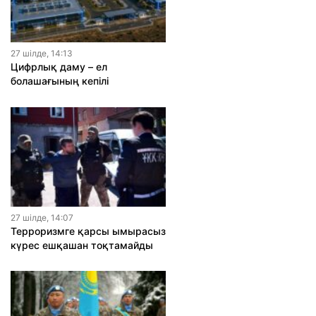
27 шiлде, 14:13
Цифрлық даму – ел
болашағының кепілі
27 шiлде, 14:07
Терроризмге қарсы ымырасыз
күрес ешқашан тоқтамайды