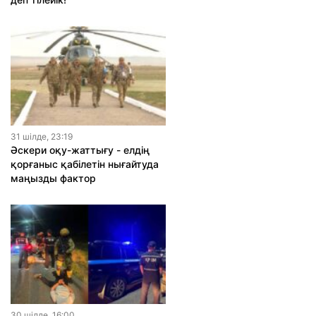
31 шiлде, 23:19
Әскери оқу-жаттығу - елдің
қорғаныс қабілетін нығайтуда
маңызды фактор
30 шiлде, 16:00