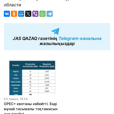
области
JAS QAZAQ газетінің
Telegram-каналына
жазылыңыздар
03 тамыз, 18:34
OPEC+ квотаны көбейтті. Енді
мұнай тасымалы тоқтамасын
деп тілейік!