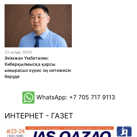
23 шiлде, 16:00
Әкімжан Үмбеталин:
Киберқылмысқа қарсы
ымырасыз күрес оң нәтижесін
беруде
WhatsApp: +7 705 717 9113
ИНТЕРНЕТ - ГАЗЕТ