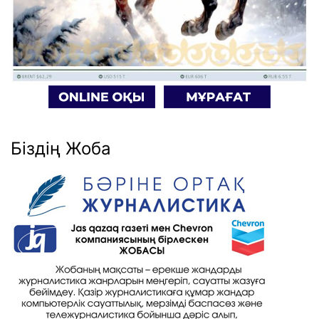
Біздің Жоба