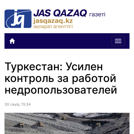
Toggle
navigat
Туркестан: Усилен
контроль за работой
недропользователей
30 сәуiр, 15:34