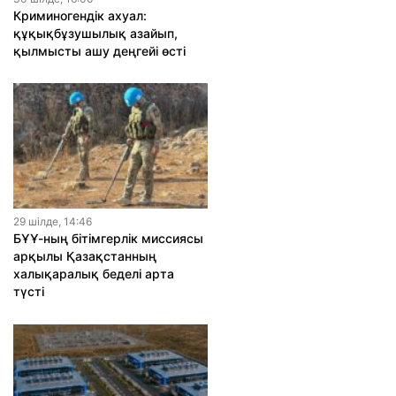
Криминогендік ахуал:
құқықбұзушылық азайып,
қылмысты ашу деңгейі өсті
29 шiлде, 14:46
БҰҰ-ның бітімгерлік миссиясы
арқылы Қазақстанның
халықаралық беделі арта
түсті