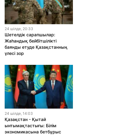
24 шiлде, 20:33
Шетелдік сарапшылар:
Жаһандық бейбітшілікті
баянды етуде Қазақстанның
үлесі зор
24 шiлде, 14:03
Қазақстан - Қытай
ынтымақтастығы: Білім
экономикасына бетбұрыс