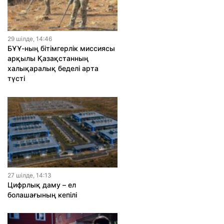
29 шiлде, 14:46
БҰҰ-ның бітімгерлік миссиясы
арқылы Қазақстанның
халықаралық беделі арта
түсті
27 шiлде, 14:13
Цифрлық даму – ел
болашағының кепілі