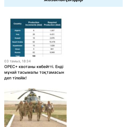
03 тамыз, 18:34
OPEC+ квотаны көбейтті. Енді
мұнай тасымалы тоқтамасын
деп тілейік!