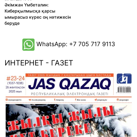
Әкімжан Үмбеталин:
Киберқылмысқа қарсы
ымырасыз күрес оң нәтижесін
беруде
WhatsApp: +7 705 717 9113
ИНТЕРНЕТ - ГАЗЕТ