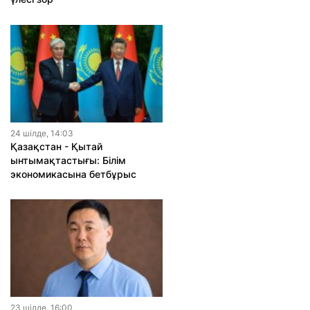
24 шiлде, 14:03
Қазақстан - Қытай
ынтымақтастығы: Білім
экономикасына бетбұрыс
23 шiлде, 16:00