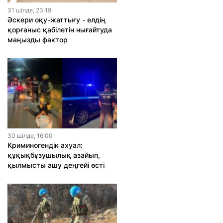
31 шiлде, 23:19
Әскери оқу-жаттығу - елдің
қорғаныс қабілетін нығайтуда
маңызды фактор
30 шiлде, 16:00
Криминогендік ахуал:
құқықбұзушылық азайып,
қылмысты ашу деңгейі өсті