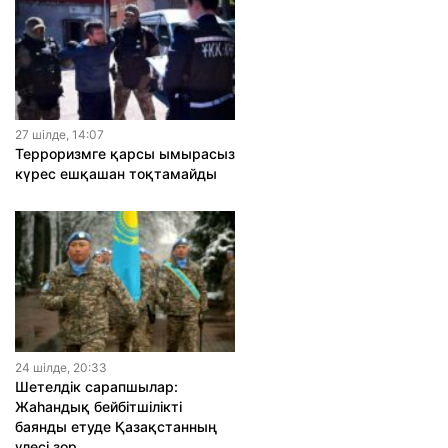
27 шiлде, 14:07
Терроризмге қарсы ымырасыз
күрес ешқашан тоқтамайды
24 шiлде, 20:33
Шетелдік сарапшылар:
Жаһандық бейбітшілікті
баянды етуде Қазақстанның
үлесі зор