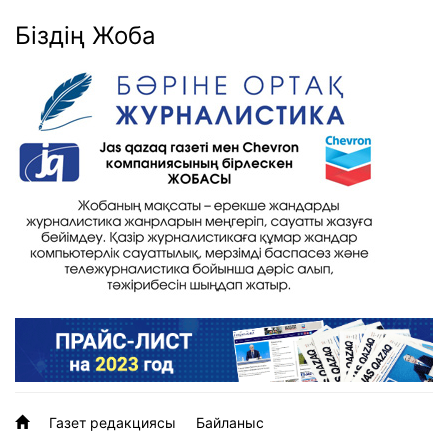
Біздің Жоба
Газет редакциясы
Байланыс