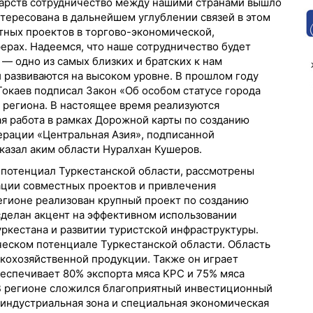
дарств сотрудничество между нашими странами вышло
нтересована в дальнейшем углублении связей в этом
тных проектов в торгово-экономической,
ерах. Надеемся, что наше сотрудничество будет
— одно из самых близких и братских к нам
 развиваются на высоком уровне. В прошлом году
окаев подписал Закон «Об особом статусе города
ю региона. В настоящее время реализуются
я работа в рамках Дорожной карты по созданию
рации «Центральная Азия», подписанной
казал аким области Нуралхан Кушеров.
 потенциал Туркестанской области, рассмотрены
ации совместных проектов и привлечения
регионе реализован крупный проект по созданию
сделан акцент на эффективном использовании
ркестана и развитии туристской инфраструктуры.
ческом потенциале Туркестанской области. Область
скохозяйственной продукции. Также он играет
еспечивает 80% экспорта мяса КРС и 75% мяса
. В регионе сложился благоприятный инвестиционный
 индустриальная зона и специальная экономическая