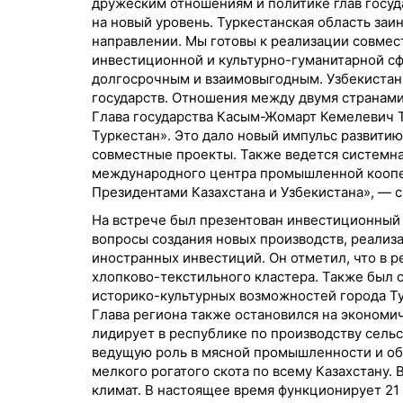
дружеским отношениям и политике глав госу
на новый уровень. Туркестанская область заи
направлении. Мы готовы к реализации совмес
инвестиционной и культурно-гуманитарной сф
долгосрочным и взаимовыгодным. Узбекистан 
государств. Отношения между двумя странами
Глава государства Касым-Жомарт Кемелевич Т
Туркестан». Это дало новый импульс развити
совместные проекты. Также ведется системна
международного центра промышленной коопе
Президентами Казахстана и Узбекистана», — с
На встрече был презентован инвестиционный
вопросы создания новых производств, реализ
иностранных инвестиций. Он отметил, что в 
хлопково-текстильного кластера. Также был 
историко-культурных возможностей города Ту
Глава региона также остановился на экономи
лидирует в республике по производству сель
ведущую роль в мясной промышленности и об
мелкого рогатого скота по всему Казахстану
климат. В настоящее время функционирует 21