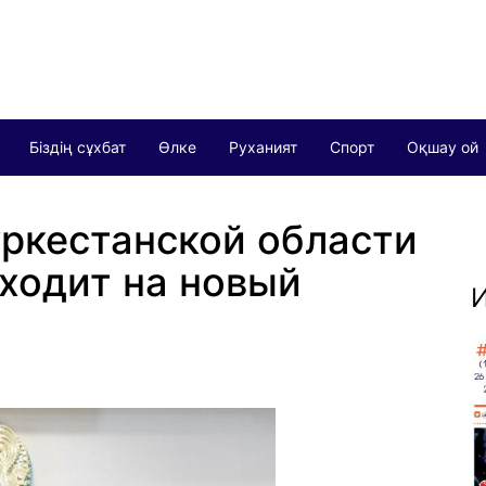
Біздің сұхбат
Өлке
Руханият
Спорт
Оқшау ой
ркестанской области
ходит на новый
И