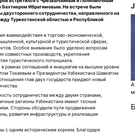
еров встретился с Чрезвычайным и Полномочным
J
е Бахтиером Ибрагимовым. На встрече были
 двустороннего сотрудничества, направленного на
ежду Туркестанской областью и Республикой
я взаимодействия в торгово-экономической,
ышленной, культурной и туристической сферах,
ктов. Особое внимание было уделено вопросам
ия совместных производств, укрепления
тия туристического потенциала.
 в рамках соглашений и инициатив на высшем уровне
том Токаевым и Президентом Узбекистана Шавкатом
тношения глав двух государств придают новый
Атом энергетикасы 
ичества.
мүмкіндік пе? (Виде
ность сотрудничества между двумя странами,
аничные регионы Узбекистана имеют тесные
Б
вязи. Стороны обсудили пути продвижения
ень, развития инфраструктуры и реализации
аны с одним историческим корнем. Благодаря