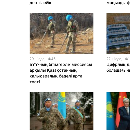
деп тілейік!
маңызды ф
29 шiлде, 14:46
27 шiлде, 14:
БҰҰ-ның бітімгерлік миссиясы
Цифрлық да
арқылы Қазақстанның
болашағыны
халықаралық беделі арта
түсті