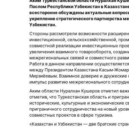
Аким Туркестанской области Нуралхан Куш
Послом Республики Узбекистан в Казахстан
всесторонне обсуждены актуальные вопросы
укрепление стратегического партнерства м
Узбекистан.
Стороны рассмотрели возможности расширени
инвестиционной, сельскохозяйственной, пром
совместной реализации инвестиционных прое
увеличения взаимного товарооборота, создан
межрегиональных связей и совместного разви
Работа в данном направлении осуществляется
между Президентом Казахстана Касым-Жомар
Мирзиёевым. Взаимное доверие и дружеские о
импульс развитию межрегионального сотрудн
Аким области Нуралхан Кушеров отметил важ
отметив, что Туркестанская область и пригр
исторические, культурные и экономические с
приграничного сотрудничества на новый уров
совместных проектов в сфере туризма.
«Казахстан и Узбекистан — две братские стр