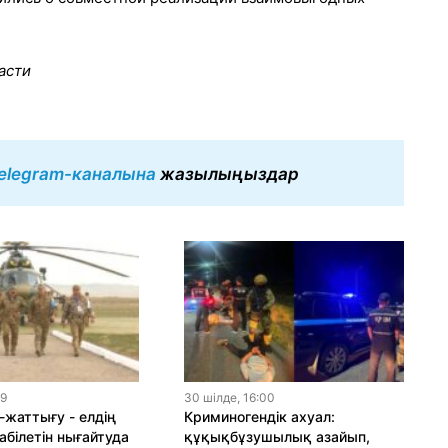
асти
elegram-каналына
жазылыңыздар
19
30 шiлде, 16:00
-жаттығу - елдің
Криминогендік ахуал:
абілетін нығайтуда
құқықбұзушылық азайып,