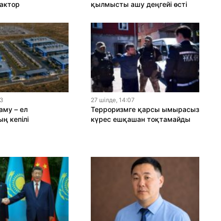
актор
қылмысты ашу деңгейі өсті
13
27 шiлде, 14:07
му – ел
Терроризмге қарсы ымырасыз
ң кепілі
күрес ешқашан тоқтамайды