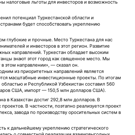
ены налоговые льготы для инвесторов и возможность
енил потенциал Туркестанской области и
 странами будет способствовать укреплению
м глубокие и прочные. Место Туркестана для нас
нимателей и инвесторов в этот регион. Развитие
жных направлений. Туркестан обладает высоким
анцы знают этот город как священное место. Мы
 в этом направлении», — сказал он.
 одним из приоритетных направлений является
ются масштабные инвестиционные проекты. По итогам
 областью и Республикой Узбекистан составил 560
аров США, импорт — 150,5 млн долларов США).
а в Казахстан достиг 292,8 млн долларов. В
проектов. В частности, поэтапно реализуется проект
кса, завода по производству оросительных систем в
сть к дальнейшему укреплению стратегического
рились о совместной реализации взаимовыгодных