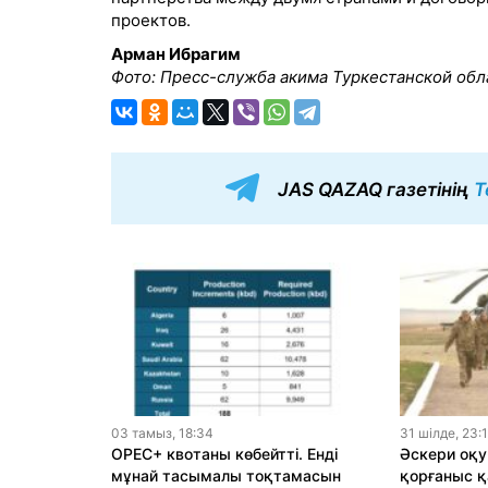
проектов.
Арман Ибрагим
Фото: Пресс-служба акима Туркестанской обл
JAS QAZAQ газетінің
T
03 тамыз, 18:34
31 шiлде, 23:
OPEC+ квотаны көбейтті. Енді
Әскери оқу
мұнай тасымалы тоқтамасын
қорғаныс қ