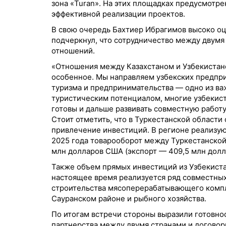
зона «Turan». На этих площадках предусмотр
эффективной реализации проектов.
В свою очередь Бахтиер Ибрагимов высоко оц
подчеркнул, что сотрудничество между двумя
отношений.
«Отношения между Казахстаном и Узбекистано
особенное. Мы направляем узбекских предпри
туризма и предпринимательства — одно из ва
туристическим потенциалом, многие узбекист
готовы и дальше развивать совместную работу
Стоит отметить, что в Туркестанской области
привлечение инвестиций. В регионе реализу
2025 года товарооборот между Туркестанской
млн долларов США (экспорт — 409,5 млн долл
Также объем прямых инвестиций из Узбекистан
настоящее время реализуется ряд совместных 
строительства мясоперерабатывающего компле
Сауранском районе и рыбного хозяйства.
По итогам встречи стороны выразили готовно
партнерства между двумя странами и догово