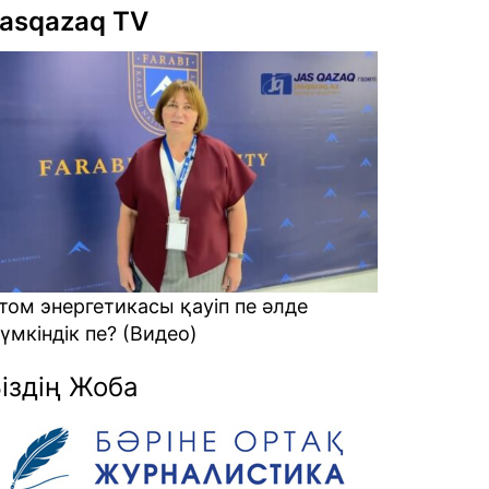
asqazaq TV
қауіп пе әлде
Алаяқтарға кеткен ақшаны қ
о)
қайтарамыз? (Видео)
іздің Жоба