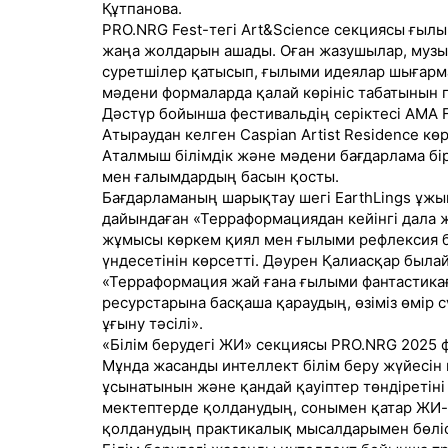
Құтпанова.
PRO.NRG Fest-тегі Art&Science секциясы ғылым 
жаңа жолдарын ашады. Оған жазушылар, музы
суретшілер қатысып, ғылыми идеялар шығар
мәдени формаларда қалай көрініс табатынын п
Дәстүр бойынша фестивальдің серіктесі AMA F
Атыраудан келген Caspian Artist Residence к
Аталмыш білімдік және мәдени бағдарлама бі
мен ғалымдардың басын қосты.
Бағдарламаның шарықтау шегі EarthLings ұжы
дайындаған «Терраформациядан кейінгі дала
жұмысы көркем қиял мен ғылыми рефлексия б
үндесетінін көрсетті. Дәурен Қалиасқар былай
«Терраформация жай ғана ғылыми фантастика
ресурстарына басқаша қараудың, өзіміз өмір с
ұғыну тәсілі».
«Білім берудегі ЖИ» секциясы PRO.NRG 2025 
Мұнда жасанды интеллект білім беру жүйесін 
ұсынатынын және қандай қауіптер төндіретін
мектептерде қолданудың, сонымен қатар ЖИ-
қолданудың практикалық мысалдарымен бөліс