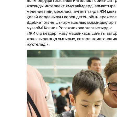
Білім берудегі жасанды интеллект бойынша тр
жасанды интеллект «мұғалімдерді алмастыра м
мәдениетінің мәселесі. Бүгінгі таңда ЖИ мек
қалай қолданылуы керек деген ойын ережелер
Әдебиет және шығармашылық мамандықтар тұ
мұғалімі Ксения Рогожникова жалғастырды:
«ЖИ бір кездері жазу машинкасы сияқты автор
жаңашылдыққа ұмтылыс, авторлық интонация ж
жүктеледі».