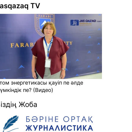
asqazaq TV
лаяқтарға кеткен ақшаны қалай
айтарамыз? (Видео)
іздің Жоба