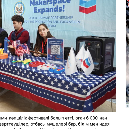
ми-көпшілік фестивалі болып өтті, оған 6 000-нан
зерттеушілер, отбасы мүшелері бар, білім мен идея