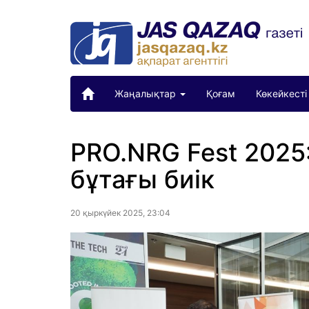
Жаңалықтар
Қоғам
Көкейкесті
PRO.NRG Fest 2025
бұтағы биік
20 қыркүйек 2025, 23:04