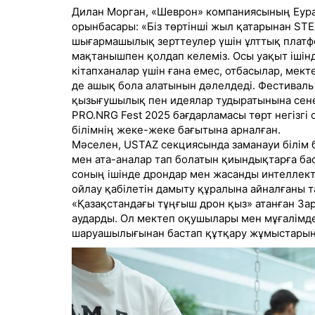
Дилан Морган, «Шеврон» компаниясының Еур
орынбасары: «Біз төртінші жыл қатарынан ST
шығармашылық зерттеулер үшін ұлттық платфо
мақтанышпен қолдап келеміз. Осы уақыт іші
кітапханалар үшін ғана емес, отбасылар, мек
де ашық бола алатынын дәлелдеді. Фестиваль 
қызығушылық пен идеялар тудыратынына сене
PRO.NRG Fest 2025 бағдарламасы төрт негізг
білімнің жеке-жеке бағытына арналған.
Мәселен, USTAZ секциясында заманауи білім 
мен ата-аналар тап болатын қиындықтарға ба
соның ішінде дрондар мен жасанды интеллек
ойлау қабілетін дамыту құралына айналғаны 
«Қазақстандағы тұңғыш дрон қыз» атанған За
аударды. Ол мектеп оқушылары мен мұғалімде
шаруашылығынан бастап құтқару жұмыстарына 