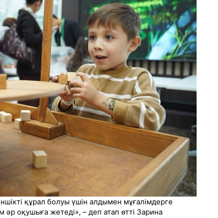
еншікті құрал болуы үшін алдымен мұғалімдерге
м әр оқушыға жетеді», – деп атап өтті Зарина