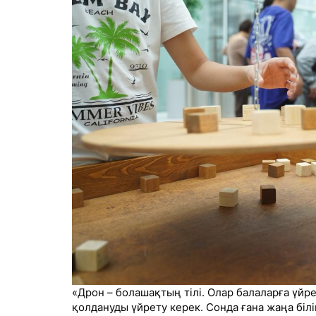
«Дрон – болашақтың тілі. Олар балаларға үйр
қолдануды үйрету керек. Сонда ғана жаңа білі