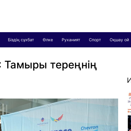
Біздің сұхбат
Өлке
Руханият
Спорт
Оқшау ой
: Тамыры тереңнің
И