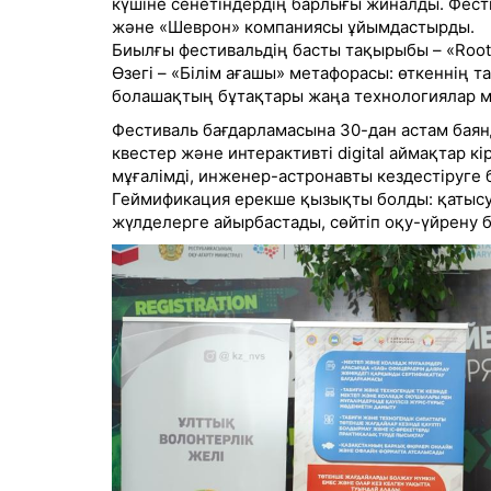
күшіне сенетіндердің барлығы жиналды. Фести
және «Шеврон» компаниясы ұйымдастырды.
Биылғы фестивальдің басты тақырыбы – «Rooted
Өзегі – «Білім ағашы» метафорасы: өткеннің там
болашақтың бұтақтары жаңа технологиялар мен
Фестиваль бағдарламасына 30-дан астам баянд
квестер және интерактивті digital аймақтар к
мұғалімді, инженер-астронавты кездестіруге 
Геймификация ерекше қызықты болды: қатыс
жүлделерге айырбастады, сөйтіп оқу-үйрену