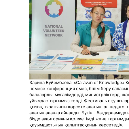
Зарина Бүйембаева, «Caravan of Knowledge» К
немесе конференция емес, білім беру саласын
балаларды, мұғалімдерді, министрліктерді жән
ұйымдастырғымыз келді. Фестиваль оқушылар 
қызықтыратынын көрсете алатын, ал педагог
алатын алаңға айналды. Бүгінгі бағдарламада 
бізде аудиторияны қолжетімді және тартымд
қауымдастығын қалыптасқанын көрсетеді».