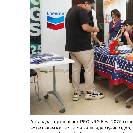
Астанада төртінші рет PRO.NRG Fest 2025 ғылы
астам адам қатысты, оның ішінде мұғалімдер, 