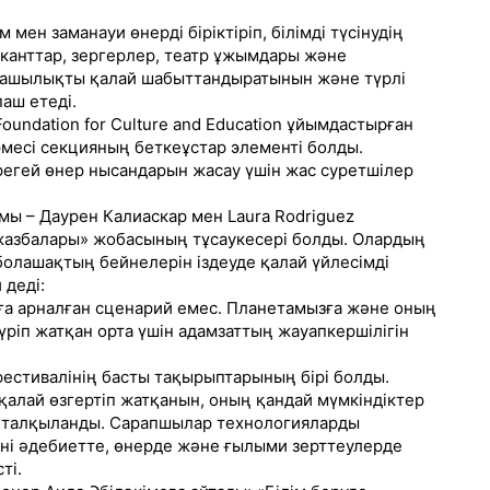
мен заманауи өнерді біріктіріп, білімді түсінудің
канттар, зергерлер, театр ұжымдары және
машылықты қалай шабыттандыратынын және түрлі
аш етеді.
oundation for Culture and Education ұйымдастырған
өрмесі секцияның беткеұстар элементі болды.
регей өнер нысандарын жасау үшін жас суретшілер
мы – Даурен Калиаскар мен Laura Rodriguez
 жазбалары» жобасының тұсаукесері болды. Олардың
олашақтың бейнелерін іздеуде қалай үйлесімді
 деді:
ға арналған сценарий емес. Планетамызға және оның
үріп жатқан орта үшін адамзаттың жауапкершілігін
фестивалінің басты тақырыптарының бірі болды.
қалай өзгертіп жатқанын, оның қандай мүмкіндіктер
і талқыланды. Сарапшылар технологияларды
ні әдебиетте, өнерде және ғылыми зерттеулерде
ті.