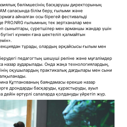
азиялық бөлімшесінің басқарушы директорының
EAM саласында білім беру, ғылыми және
рмаға айналған осы бірегей фестивальді
нде PRO.NRG ғылымның тек зертханалар мен
теп сыныптары, суретшілер мен арманшы жандар үшін
бүгінгі күнмен ғана шектеліп қалмайтын
мін».
і секциядан тұрады, олардың әрқайсысы ғылым мен
берудегі педагогтың шешуші рөліне және мұғалімдер
са назар аударылады. Онда жаңа технологиялардың,
тінің оқушылардың практикалық дағдылары мен сыни
талқыланады.
рина Құтпанованың баяндамасы ерекше назар
рге дрондарды басқаруды, құрастыруды, ауыл
дейін әртүрлі салаларда қолдануды үйретіп жүр.