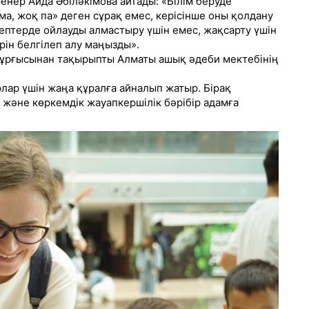
енер Аида Әбіләкімова айтады: «Білім беруде
а, жоқ па» деген сұрақ емес, керісінше оны қолдану
тептерде ойлауды алмастыру үшін емес, жақсарту үшін
ін белгілеп алу маңызды».
рғысынан тақырыпты Алматы ашық әдеби мектебінің
лар үшін жаңа құралға айналып жатыр. Бірақ
әне көркемдік жауапкершілік бәрібір адамға