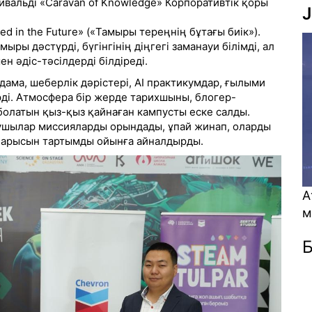
вальді «Caravan of Knowledge» Корпоративтік қоры
J
 in the Future» («Тамыры тереңнің бұтағы биік»).
ыры дәстүрді, бүгінгінің діңгегі заманауи білімді, ал
 әдіс-тәсілдерді білдіреді.
ама, шеберлік дәрістері, AI практикумдар, ғылыми
ірді. Атмосфера бір жерде тарихшыны, блогер-
болатын қыз-қыз қайнаған кампусты еске салды.
ушылар миссияларды орындады, ұпай жинап, оларды
 барысын тартымды ойынға айналдырды.
А
қ
Б