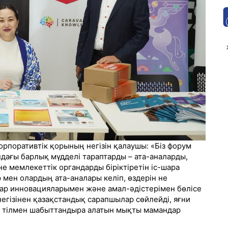
орпоративтік қорының негізін қалаушы: «Біз форум
дағы барлық мүдделі тараптарды – ата-аналарды,
е мемлекеттік органдарды біріктіретін іс-шара
мен олардың ата-аналары келіп, өздерін не
тар инновацияларымен және амал-әдістерімен бөлісе
негізінен қазақстандық сарапшылар сөйлейді, яғни
ы тілмен шабыттандыра алатын мықты мамандар