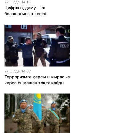
27 шiлде, 14:13
Цифрлық даму – ел
болашағының кепілі
27 шiлде, 14:07
Терроризмге қарсы ымырасыз
күрес ешқашан тоқтамайды