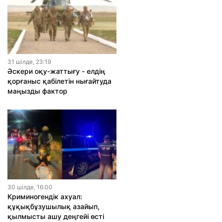
31 шiлде, 23:19
Әскери оқу-жаттығу - елдің
қорғаныс қабілетін нығайтуда
маңызды фактор
30 шiлде, 16:00
Криминогендік ахуал:
құқықбұзушылық азайып,
қылмысты ашу деңгейі өсті