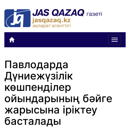
Toggle
navigat
Павлодарда
Дүниежүзілік
көшпенділер
ойындарының бәйге
жарысына іріктеу
басталады