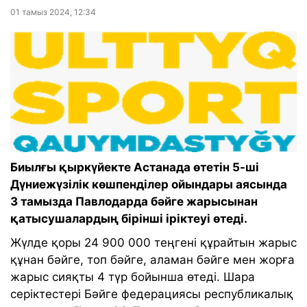
01 тамыз 2024, 12:34
Биылғы қыркүйекте Астанада өтетін 5-ші
Дүниежүзілік көшпенділер ойындары аясында
3 тамызда Павлодарда бәйге жарысынан
қатысушалардың бірінші іріктеуі өтеді.
Жүлде қоры 24 900 000 теңгені құрайтын жарыс
құнан бәйге, топ бәйге, аламан бәйге мен жорға
жарыс сияқты 4 түр бойынша өтеді. Шара
серіктестері Бәйге федерациясы республикалық