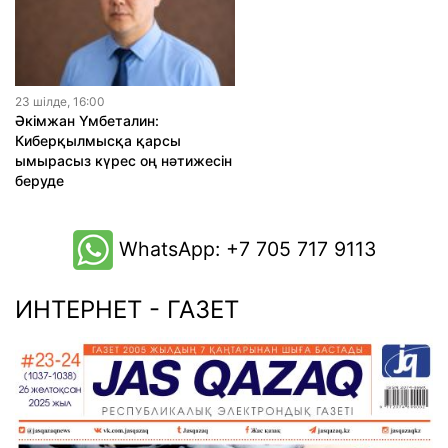
23 шiлде, 16:00
Әкімжан Үмбеталин:
Киберқылмысқа қарсы
ымырасыз күрес оң нәтижесін
беруде
WhatsApp: +7 705 717 9113
ИНТЕРНЕТ - ГАЗЕТ