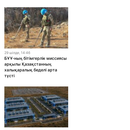
29 шiлде, 14:46
БҰҰ-ның бітімгерлік миссиясы
арқылы Қазақстанның
халықаралық беделі арта
түсті