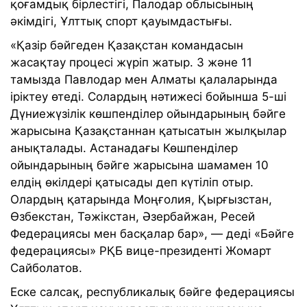
қоғамдық бірлестігі, Палодар облысының
әкімдігі, Ұлттық спорт қауымдастығы.
«Қазір бәйгеден Қазақстан командасын
жасақтау процесі жүріп жатыр. 3 және 11
тамызда Павлодар мен Алматы қалаларында
іріктеу өтеді. Солардың нәтижесі бойынша 5-ші
Дүниежүзілік көшпенділер ойындарының бәйге
жарысына Қазақстаннан қатысатын жылқылар
анықталады. Астанадағы Көшпенділер
ойындарының бәйге жарысына шамамен 10
елдің өкілдері қатысады деп күтіліп отыр.
Олардың қатарында Моңғолия, Қырғызстан,
Өзбекстан, Тәжікстан, Әзербайжан, Ресей
Федерациясы мен басқалар бар», — деді «Бәйге
федерациясы» РҚБ вице-президенті Жомарт
Сайболатов.
Еске салсақ, республикалық бәйге федерациясы