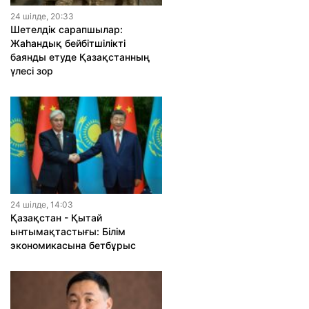
24 шiлде, 20:33
Шетелдік сарапшылар:
Жаһандық бейбітшілікті
баянды етуде Қазақстанның
үлесі зор
24 шiлде, 14:03
Қазақстан - Қытай
ынтымақтастығы: Білім
экономикасына бетбұрыс