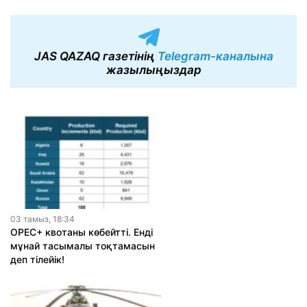
JAS QAZAQ газетінің
Telegram-каналына
жазылыңыздар
03 тамыз, 18:34
OPEC+ квотаны көбейтті. Енді
мұнай тасымалы тоқтамасын
деп тілейік!