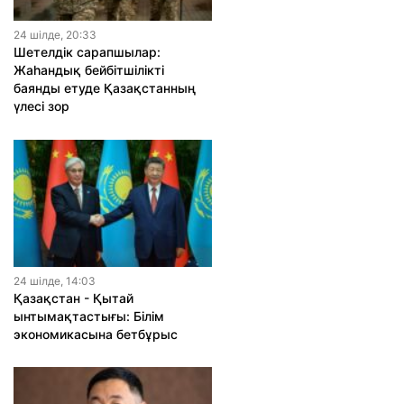
24 шiлде, 20:33
Шетелдік сарапшылар:
Жаһандық бейбітшілікті
баянды етуде Қазақстанның
үлесі зор
24 шiлде, 14:03
Қазақстан - Қытай
ынтымақтастығы: Білім
экономикасына бетбұрыс