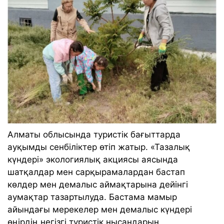
Алматы облысында туристік бағыттарда
ауқымды сенбіліктер өтіп жатыр. «Тазалық
күндері» экологиялық акциясы аясында
шатқалдар мен сарқырамалардан бастап
көлдер мен демалыс аймақтарына дейінгі
аумақтар тазартылуда. Бастама мамыр
айындағы мерекелер мен демалыс күндері
өңірдің негізгі туристік нысандарын