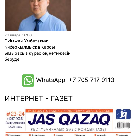
23 шiлде, 16:00
Әкімжан Үмбеталин:
Киберқылмысқа қарсы
ымырасыз күрес оң нәтижесін
беруде
WhatsApp: +7 705 717 9113
ИНТЕРНЕТ - ГАЗЕТ