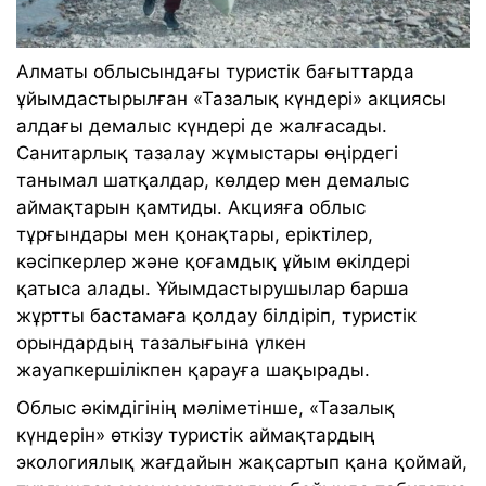
Алматы облысындағы туристік бағыттарда
ұйымдастырылған «Тазалық күндері» акциясы
алдағы демалыс күндері де жалғасады.
Санитарлық тазалау жұмыстары өңірдегі
танымал шатқалдар, көлдер мен демалыс
аймақтарын қамтиды. Акцияға облыс
тұрғындары мен қонақтары, еріктілер,
кәсіпкерлер және қоғамдық ұйым өкілдері
қатыса алады. Ұйымдастырушылар барша
жұртты бастамаға қолдау білдіріп, туристік
орындардың тазалығына үлкен
жауапкершілікпен қарауға шақырады.
Облыс әкімдігінің мәліметінше, «Тазалық
күндерін» өткізу туристік аймақтардың
экологиялық жағдайын жақсартып қана қоймай,