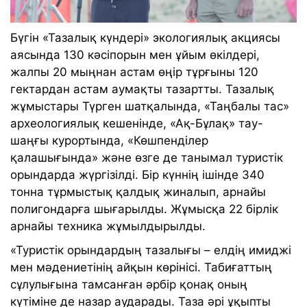
Бүгін «Тазалық күндері» экологиялық акциясы
аясында 130 кәсіпорын мен ұйым өкілдері,
жалпы 20 мыңнан астам өңір тұрғыны 120
гектардан астам аумақты тазартты. Тазалық
жұмыстары Түрген шатқалында, «Таңбалы тас»
археологиялық кешенінде, «Ақ-Бұлақ» тау-
шаңғы курортында, «Көшпенділер
қалашығында» және өзге де танымал туристік
орындарда жүргізілді. Бір күннің ішінде 340
тонна тұрмыстық қалдық жиналып, арнайы
полигондарға шығарылды. Жұмысқа 22 бірлік
арнайы техника жұмылдырылды.
«Туристік орындардың тазалығы – елдің имиджі
мен мәдениетінің айқын көрінісі. Табиғаттың
сұлулығына тамсанған әрбір қонақ оның
күтіміне де назар аударады. Таза әрі ұқыпты