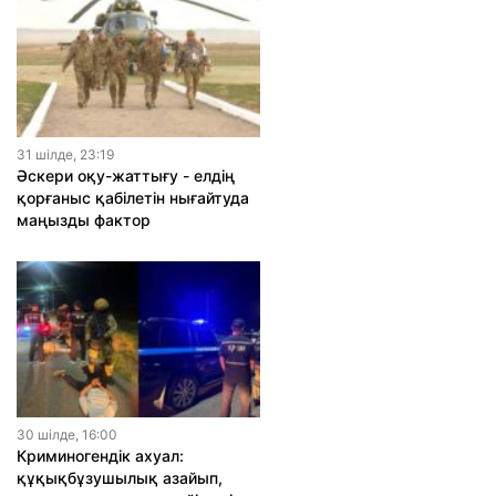
31 шiлде, 23:19
Әскери оқу-жаттығу - елдің
қорғаныс қабілетін нығайтуда
маңызды фактор
30 шiлде, 16:00
Криминогендік ахуал:
құқықбұзушылық азайып,