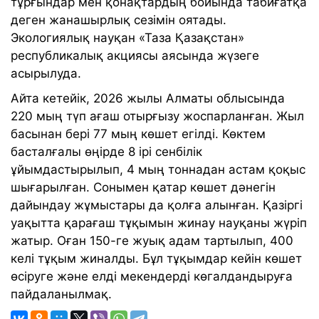
тұрғындар мен қонақтардың бойында табиғатқа
деген жанашырлық сезімін оятады.
Экологиялық науқан «Таза Қазақстан»
республикалық акциясы аясында жүзеге
асырылуда.
Айта кетейік, 2026 жылы Алматы облысында
220 мың түп ағаш отырғызу жоспарланған. Жыл
басынан бері 77 мың көшет егілді. Көктем
басталғалы өңірде 8 ірі сенбілік
ұйымдастырылып, 4 мың тоннадан астам қоқыс
шығарылған. Сонымен қатар көшет дәнегін
дайындау жұмыстары да қолға алынған. Қазіргі
уақытта қарағаш тұқымын жинау науқаны жүріп
жатыр. Оған 150-ге жуық адам тартылып, 400
келі тұқым жиналды. Бұл тұқымдар кейін көшет
өсіруге және елді мекендерді көгалдандыруға
пайдаланылмақ.