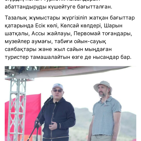
абаттандыруды күшейтуге бағытталған.
Тазалық жұмыстары жүргізіліп жатқан бағыттар
қатарында Есік көлі, Көлсай көлдері, Шарын
шатқалы, Ассы жайлауы, Первомай тоғандары,
музейлер аумағы, табиғи ойын-сауық
саябақтары және жыл сайын мыңдаған
туристер тамашалайтын өзге де нысандар бар.