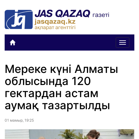
Toggle
navigat
Мереке күні Алматы
облысында 120
гектардан астам
аумақ тазартылды
01 мамыр, 19:25