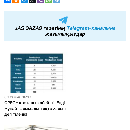
JAS QAZAQ газетінің
Telegram-каналына
жазылыңыздар
03 тамыз, 18:34
OPEC+ квотаны көбейтті. Енді
мұнай тасымалы тоқтамасын
деп тілейік!