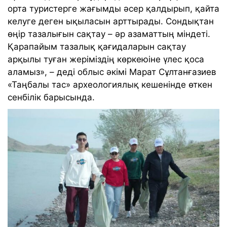
орта туристерге жағымды әсер қалдырып, қайта
келуге деген ықыласын арттырады. Сондықтан
өңір тазалығын сақтау – әр азаматтың міндеті.
Қарапайым тазалық қағидаларын сақтау
арқылы туған жеріміздің көркеюіне үлес қоса
аламыз», – деді облыс әкімі Марат Сұлтанғазиев
«Таңбалы тас» археологиялық кешенінде өткен
сенбілік барысында.