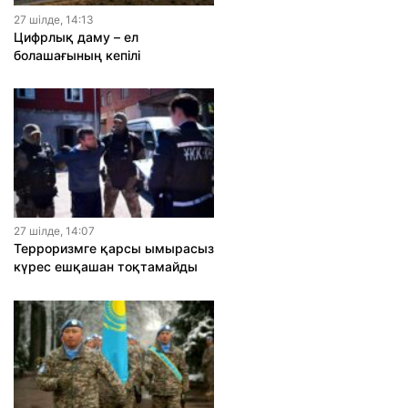
27 шiлде, 14:13
Цифрлық даму – ел
болашағының кепілі
27 шiлде, 14:07
Терроризмге қарсы ымырасыз
күрес ешқашан тоқтамайды