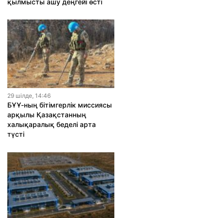
қылмысты ашу деңгейі өсті
29 шiлде, 14:46
БҰҰ-ның бітімгерлік миссиясы
арқылы Қазақстанның
халықаралық беделі арта
түсті