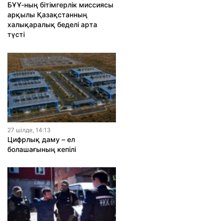
БҰҰ-ның бітімгерлік миссиясы
арқылы Қазақстанның
халықаралық беделі арта
түсті
27 шiлде, 14:13
Цифрлық даму – ел
болашағының кепілі