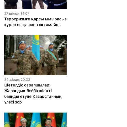
27 шiлде, 14:07
Терроризмге қарсы ымырасыз
күрес ешқашан тоқтамайды
24 шiлде, 20:33
Шетелдік сарапшылар:
Жаһандық бейбітшілікті
баянды етуде Қазақстанның
үлесі зор