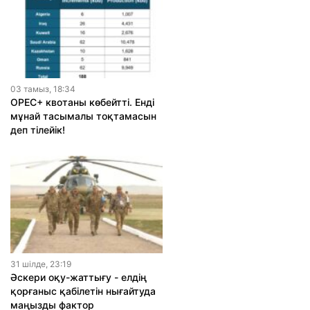
03 тамыз, 18:34
OPEC+ квотаны көбейтті. Енді
мұнай тасымалы тоқтамасын
деп тілейік!
31 шiлде, 23:19
Әскери оқу-жаттығу - елдің
қорғаныс қабілетін нығайтуда
маңызды фактор