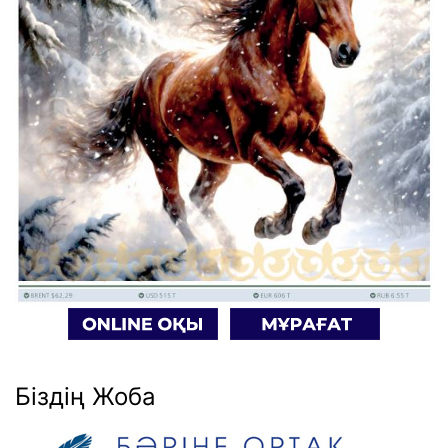
Біздің Жоба