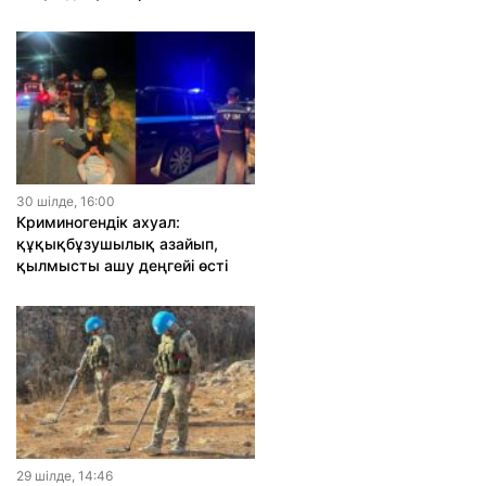
30 шiлде, 16:00
Криминогендік ахуал:
құқықбұзушылық азайып,
қылмысты ашу деңгейі өсті
29 шiлде, 14:46