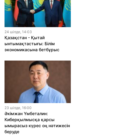
24 шiлде, 14:03
Қазақстан - Қытай
ынтымақтастығы: Білім
экономикасына бетбұрыс
23 шiлде, 16:00
Әкімжан Үмбеталин:
Киберқылмысқа қарсы
ымырасыз күрес оң нәтижесін
беруде