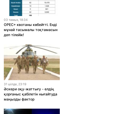
03 тамыз, 18:34
OPEC+ квотаны көбейтті. Енді
мұнай тасымалы тоқтамасын
деп тілейік!
31 шiлде, 23:19
Әскери оқу-жаттығу - елдің
қорғаныс қабілетін нығайтуда
маңызды фактор