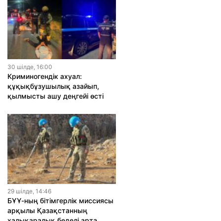
30 шiлде, 16:00
Криминогендік ахуал:
құқықбұзушылық азайып,
қылмысты ашу деңгейі өсті
29 шiлде, 14:46
БҰҰ-ның бітімгерлік миссиясы
арқылы Қазақстанның
халықаралық беделі арта