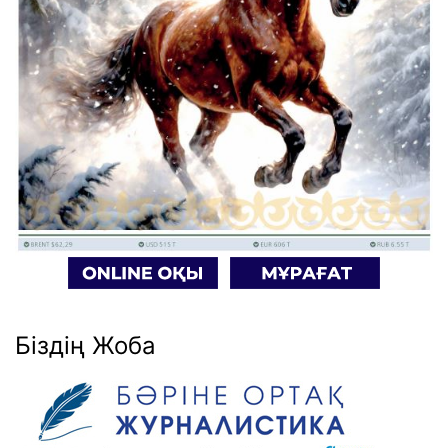
Біздің Жоба