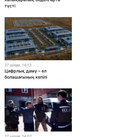
түсті
27 шiлде, 14:13
Цифрлық даму – ел
болашағының кепілі
27 шiлде, 14:07