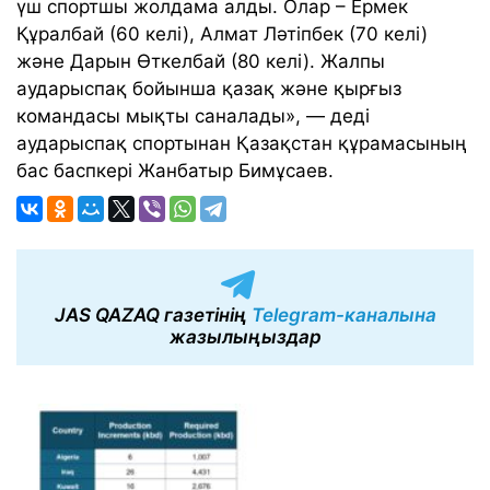
үш спортшы жолдама алды. Олар – Ермек
Құралбай (60 келі), Алмат Ләтіпбек (70 келі)
және Дарын Өткелбай (80 келі). Жалпы
аударыспақ бойынша қазақ және қырғыз
командасы мықты саналады», — деді
аударыспақ спортынан Қазақстан құрамасының
бас баспкері Жанбатыр Бимұсаев.
JAS QAZAQ газетінің
Telegram-каналына
жазылыңыздар