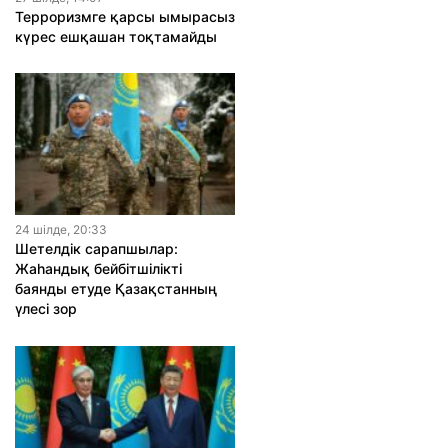
Терроризмге қарсы ымырасыз
күрес ешқашан тоқтамайды
24 шiлде, 20:33
Шетелдік сарапшылар:
Жаһандық бейбітшілікті
баянды етуде Қазақстанның
үлесі зор