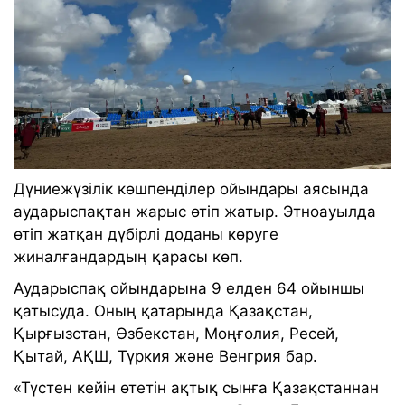
Дүниежүзілік көшпенділер ойындары аясында
аударыспақтан жарыс өтіп жатыр. Этноауылда
өтіп жатқан дүбірлі доданы көруге
жиналғандардың қарасы көп.
Аударыспақ ойындарына 9 елден 64 ойыншы
қатысуда. Оның қатарында Қазақстан,
Қырғызстан, Өзбекстан, Моңғолия, Ресей,
Қытай, АҚШ, Түркия және Венгрия бар.
«Түстен кейін өтетін ақтық сынға Қазақстаннан