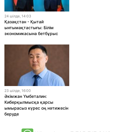
24 шiлде, 14:03
Қазақстан - Қытай
ынтымақтастығы: Білім
экономикасына бетбұрыс
23 шiлде, 16:00
Әкімжан Үмбеталин:
Киберқылмысқа қарсы
ымырасыз күрес оң нәтижесін
беруде