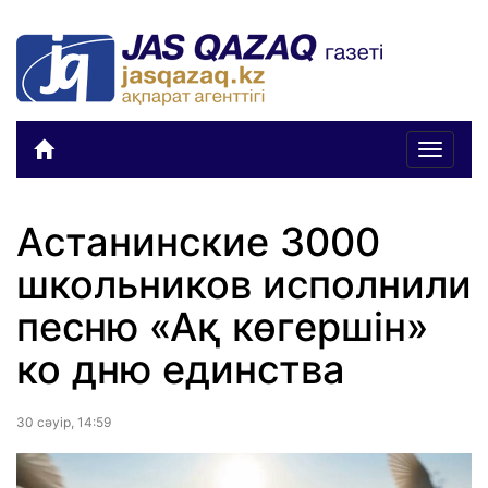
Toggle
navigat
Астанинские 3000
школьников исполнили
песню «Ақ көгершін»
ко дню единства
30 сәуiр, 14:59