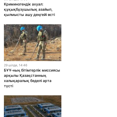
Криминогендік ахуал:
құқықбұзушылық азайып,
қылмысты ашу деңгейі өсті
29 шiлде, 14:46
БҰҰ-ның бітімгерлік миссиясы
арқылы Қазақстанның
халықаралық беделі арта
түсті