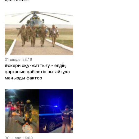
31 шiлде, 23:19
Әскери оқу-жаттығу - елдің
қорғаныс қабілетін нығайтуда
маңызды фактор
30 шiлде, 16:00