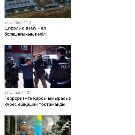
27 шiлде, 14:13
Цифрлық даму – ел
болашағының кепілі
27 шiлде, 14:07
Терроризмге қарсы ымырасыз
күрес ешқашан тоқтамайды