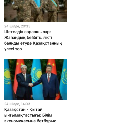
24 шiлде, 20:33
Шетелдік сарапшылар:
Жаһандық бейбітшілікті
баянды етуде Қазақстанның
үлесі зор
24 шiлде, 14:03
Қазақстан - Қытай
ынтымақтастығы: Білім
экономикасына бетбұрыс