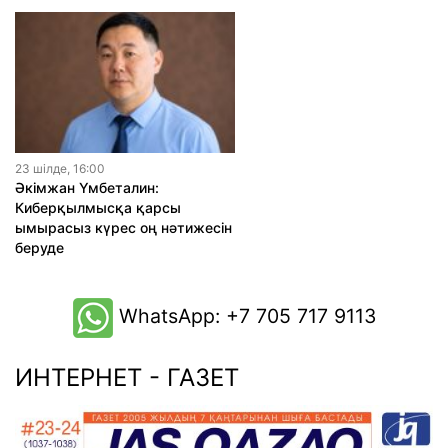
23 шiлде, 16:00
Әкімжан Үмбеталин:
Киберқылмысқа қарсы
ымырасыз күрес оң нәтижесін
беруде
WhatsApp: +7 705 717 9113
ИНТЕРНЕТ - ГАЗЕТ