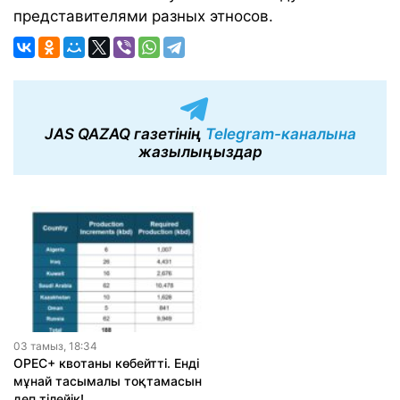
представителями разных этносов.
JAS QAZAQ газетінің
Telegram-каналына
жазылыңыздар
03 тамыз, 18:34
OPEC+ квотаны көбейтті. Енді
мұнай тасымалы тоқтамасын
деп тілейік!