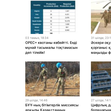
03 тамыз, 18:34
31 шiлде, 23:
OPEC+ квотаны көбейтті. Енді
Әскери оқу
мұнай тасымалы тоқтамасын
қорғаныс қ
деп тілейік!
маңызды ф
29 шiлде, 14:46
27 шiлде, 14:
БҰҰ-ның бітімгерлік миссиясы
Цифрлық да
арқылы Қазақстанның
болашағыны