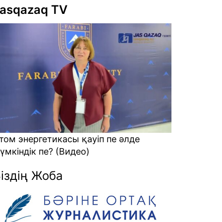
asqazaq TV
асы қауіп пе әлде
Алаяқтарға кеткен ақшан
Видео)
қайтарамыз? (Видео)
іздің Жоба