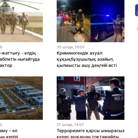
19
30 шiлде, 16:00
-жаттығу - елдің
Криминогендік ахуал:
абілетін нығайтуда
құқықбұзушылық азайып,
актор
қылмысты ашу деңгейі өсті
13
27 шiлде, 14:07
му – ел
Терроризмге қарсы ымырасыз
ң кепілі
күрес ешқашан тоқтамайды