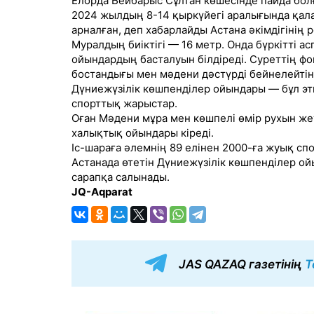
Елорда Бейбарыс Сұлтан көшесінде пайда болғ
2024 жылдың 8-14 қыркүйегі аралығында қала
арналған, деп хабарлайды Астана әкімдігінің 
Муралдың биіктігі — 16 метр. Онда бүркітті а
ойындардың басталуын білдіреді. Суреттің ф
бостандығы мен мәдени дәстүрді бейнелейтін 
Дүниежүзілік көшпенділер ойындары — бұл эт
спорттық жарыстар.
Оған Мәдени мұра мен көшпелі өмір рухын же
халықтық ойындары кіреді.
Іс-шараға әлемнің 89 елінен 2000-ға жуық сп
Астанада өтетін Дүниежүзілік көшпенділер о
сарапқа салынады.
JQ-Aqparat
JAS QAZAQ газетінің
T