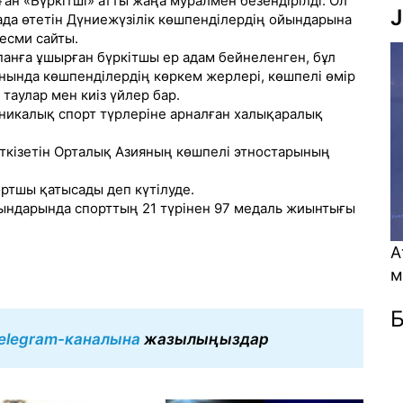
ан «Бүркітші» атты жаңа муралмен безендірілді. Ол
J
да өтетін Дүниежүзілік көшпенділердің ойындарына
ресми сайты.
спанға ұшырған бүркітшы ер адам бейнеленген, бұл
онында көшпенділердің көркем жерлері, көшпелі өмір
таулар мен киіз үйлер бар.
никалық спорт түрлеріне арналған халықаралық
ткізетін Орталық Азияның көшпелі этностарының
ортшы қатысады деп күтілуде.
йындарында спорттың 21 түрінен 97 медаль жиынтығы
Атом энергетик
мүмкіндік пе? (
Б
elegram-каналына
жазылыңыздар