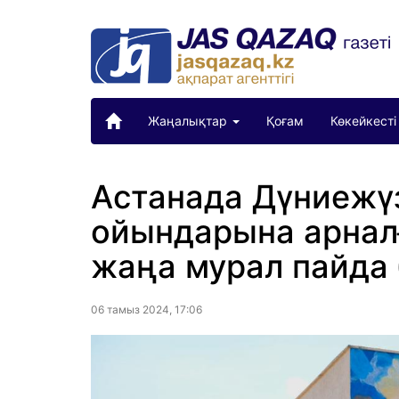
Жаңалықтар
Қоғам
Көкейкесті
Астанада Дүниежүз
ойындарына арналғ
жаңа мурал пайда
06 тамыз 2024, 17:06