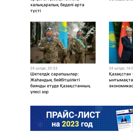
халықаралық беделі арта
түсті
24 шiлде, 20:33
24 шiлде, 14:
Шетелдік сарапшылар:
Қазақстан 
Жаһандық бейбітшілікті
ынтымақтас
баянды етуде Қазақстанның
экономика
үлесі зор