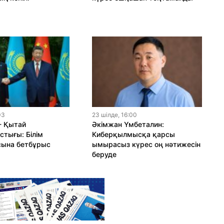
03
23 шiлде, 16:00
- Қытай
Әкімжан Үмбеталин:
тығы: Білім
Киберқылмысқа қарсы
сына бетбұрыс
ымырасыз күрес оң нәтижесін
беруде