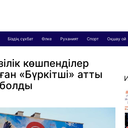
Біздің сұхбат
Өлке
Руханият
Спорт
Оқшау ой
ілік көшпенділер
ан «Бүркітші» атты
И
 болды