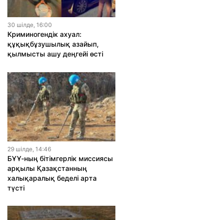
30 шiлде, 16:00
Криминогендік ахуал:
құқықбұзушылық азайып,
қылмысты ашу деңгейі өсті
29 шiлде, 14:46
БҰҰ-ның бітімгерлік миссиясы
арқылы Қазақстанның
халықаралық беделі арта
түсті