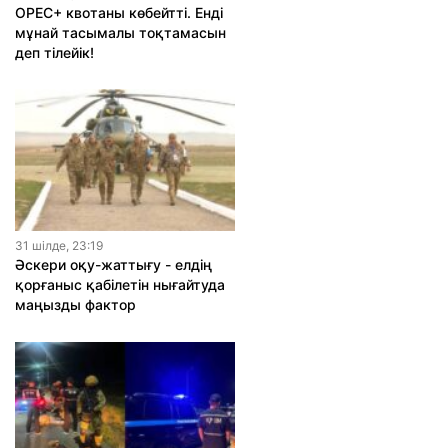
OPEC+ квотаны көбейтті. Енді
мұнай тасымалы тоқтамасын
деп тілейік!
31 шiлде, 23:19
Әскери оқу-жаттығу - елдің
қорғаныс қабілетін нығайтуда
маңызды фактор