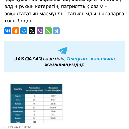
елдің рухын көтеретін, патриоттық сезімін
асқақтататын мазмұнды, тағылымды шараларға
толы болды.
JAS QAZAQ газетінің
Telegram-каналына
жазылыңыздар
03 тамыз, 18:34