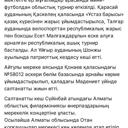
футболдан облыстық турнир өткізілді. Қарасай
ауданының Қаскелең қаласында «Ұстаз барысы»
қазақ күресінен жарыс ұйымдастырылса, Талғар
ауданында велоспорттан республикалық жарыс
пен боксшы Есет Малғаждарұлын еске алуға
арналған республикалық ашық турнир
басталды. Ал Ұйғыр ауданының Шонжы
ауылында патриоттық кездесу кеші өтті.
Айтулы мереке аясында Қонаев қаласындағы
№58012 әскери бөлім базасында арнайы көрме
ұйымдастырылып, қаладағы Мәдениет үйінде
салтанатты жиын өтті.
Салтанатты кеш Сүйінбай атындағы Алматы
облыстық филармониясы өнерпаздарының
мерекелік концертіне ұласты.
Осылайша Алматы облысында Отан
қорғаушылар мерекесі кең көлемде атап өтіліп,