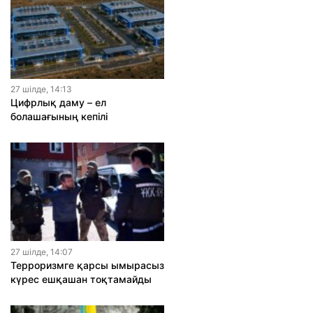
27 шiлде, 14:13
Цифрлық даму – ел
болашағының кепілі
27 шiлде, 14:07
Терроризмге қарсы ымырасыз
күрес ешқашан тоқтамайды