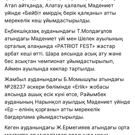
Атап айтқанда, Алатау қалалық Мәдениет
үйінде «Бейбіт өмірдің берік қалқаны» атты
мерекелік кеш ұйымдастырылды.
Еңбекшіқазақ ауданындағы Т.Молдағұлов
атындағы Мәдениет үйі мен Шелек ауылының
орталық алаңында «PATRIOT FEST» жастар
арбат кеші өтті. Шара аясында асық ату және
бес асықтан чемпионат ұйымдастырылып,
Аймен ауылында көкпар тартылды.
Жамбыл ауданындағы Б.Момышұлы атындағы
№28237 әскери бөлімінде «Erlik» жобасы
аясында ашық есік күні өтсе, Райымбек
ауданының Нарынқол ауылдық Мәдениет үйінде
«Ер – елінің қорғаны» атты мерекелік
бағдарлама ұйымдастырылды.
Кеген ауданындағы Ж.Ермегияев атындағы орта
мектепте ер мұғалімдер арасында мини-