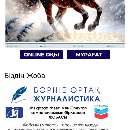
Біздің Жоба