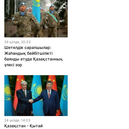
24 шiлде, 20:33
Шетелдік сарапшылар:
Жаһандық бейбітшілікті
баянды етуде Қазақстанның
үлесі зор
24 шiлде, 14:03
Қазақстан - Қытай