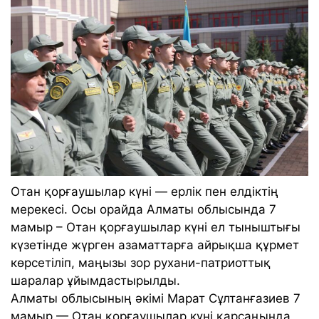
Отан қорғаушылар күні — ерлік пен елдіктің
мерекесі. Осы орайда Алматы облысында 7
мамыр – Отан қорғаушылар күні ел тыныштығы
күзетінде жүрген азаматтарға айрықша құрмет
көрсетіліп, маңызы зор рухани-патриоттық
шаралар ұйымдастырылды.
Алматы облысының әкімі Марат Сұлтанғазиев 7
мамыр — Отан қорғаушылар күні қарсаңында