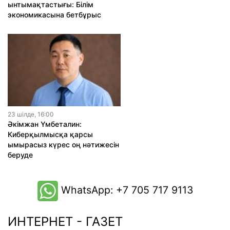
ынтымақтастығы: Білім
экономикасына бетбұрыс
23 шiлде, 16:00
Әкімжан Үмбеталин:
Киберқылмысқа қарсы
ымырасыз күрес оң нәтижесін
беруде
WhatsApp: +7 705 717 9113
ИНТЕРНЕТ - ГАЗЕТ