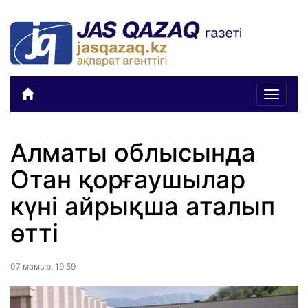
Toggle
navigat
Алматы облысында
Отан қорғаушылар
күні айрықша аталып
өтті
07 мамыр, 19:59