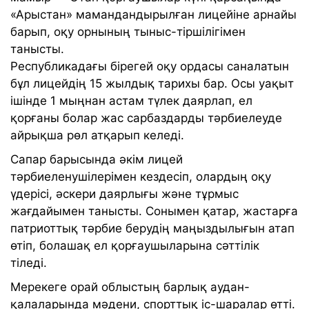
«Арыстан» мамандандырылған лицейіне арнайы
барып, оқу орнының тыныс-тіршілігімен
танысты.
Республикадағы бірегей оқу ордасы саналатын
бұл лицейдің 15 жылдық тарихы бар. Осы уақыт
ішінде 1 мыңнан астам түлек даярлап, ел
қорғаны болар жас сарбаздарды тәрбиелеуде
айрықша рөл атқарып келеді.
Сапар барысында әкім лицей
тәрбиеленушілерімен кездесіп, олардың оқу
үдерісі, әскери даярлығы және тұрмыс
жағдайымен танысты. Сонымен қатар, жастарға
патриоттық тәрбие берудің маңыздылығын атап
өтіп, болашақ ел қорғаушыларына сәттілік
тіледі.
Мерекеге орай облыстың барлық аудан-
қалаларында мәдени, спорттық іс-шаралар өтті.