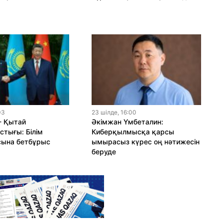
03
23 шiлде, 16:00
- Қытай
Әкімжан Үмбеталин:
тығы: Білім
Киберқылмысқа қарсы
сына бетбұрыс
ымырасыз күрес оң нәтижесін
беруде