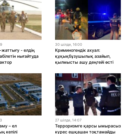
19
30 шiлде, 16:00
-жаттығу - елдің
Криминогендік ахуал:
абілетін нығайтуда
құқықбұзушылық азайып,
актор
қылмысты ашу деңгейі өсті
13
27 шiлде, 14:07
му – ел
Терроризмге қарсы ымырасыз
ң кепілі
күрес ешқашан тоқтамайды