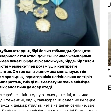
J
құбылыстардың бірі болып табылады. Қазақстан
азарбаев атап өткендей: «Сыбайлас жемқорлық —
 мемлекеті, бірде-бір саяси жүйе, бірде-бір саяси
қты мемлекет пен қоғам үшін келтіретін
Елде ЭКО арқылы сәбилі болаты
анған. Ол тек қана экономика мен әлеуметтік
неге көбейген? (Видео)
оральдық-адамгершілік негізіне зиян келтіріп
ппараттың тиімді қызмет етуіне және елімізде
Б
ік саясатына да әсер етеді.
 қабілеттілігін едәуір төмендететіні, қоғамда
ды тежейтіні, елдің халықаралық беделіне көлеңке
оғамдық демократиялық негізіне деген сеніміне, заң
, билікке деген сеніміне сызат түсіретіні болып отыр.