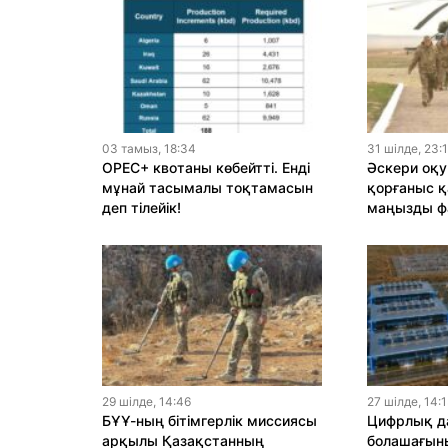
03 тамыз, 18:34
31 шiлде, 23:
OPEC+ квотаны көбейтті. Енді
Әскери оқу
мұнай тасымалы тоқтамасын
қорғаныс қ
деп тілейік!
маңызды ф
29 шiлде, 14:46
27 шiлде, 14:
БҰҰ-ның бітімгерлік миссиясы
Цифрлық да
арқылы Қазақстанның
болашағыны