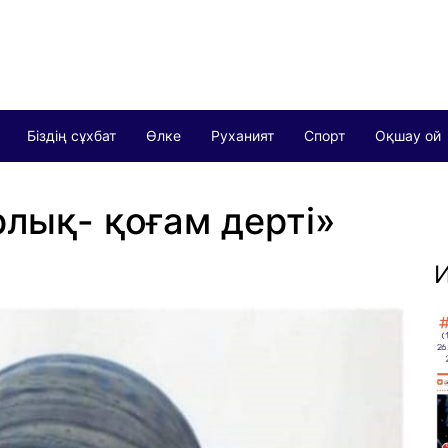
Біздің сұхбат
Өлке
Руханият
Спорт
Оқшау ой
лық- қоғам дерті»
И