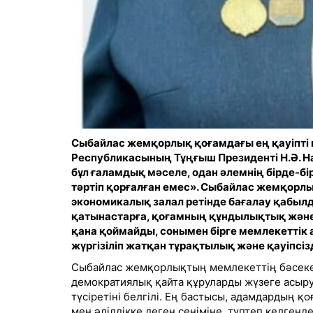
Сыбайлас жемқорлық қоғамдағы ең қауіпті 
Республикасының Тұңғыш Президенті Н.Ә. Н
бұл ғаламдық мәселе, одан әлемнің бірде-бір
тәртіп қорғалған емес». Сыбайлас жемқорлы
экономикалық залал ретінде бағалау қабылд
қатынастарға, қоғамның құндылықтық және м
қана қоймайды, сонымен бірге мемлекеттік а
жүргізіліп жатқан тұрақтылық және қауіпсізд
Сыбайлас жемқорлықтың мемлекеттің бәсекеге
демократиялық қайта құруларды жүзеге асыру
түсіретіні белгілі. Ең бастысы, адамдардың қ
мен әділдікке деген сеніміне, түптеп келгенде