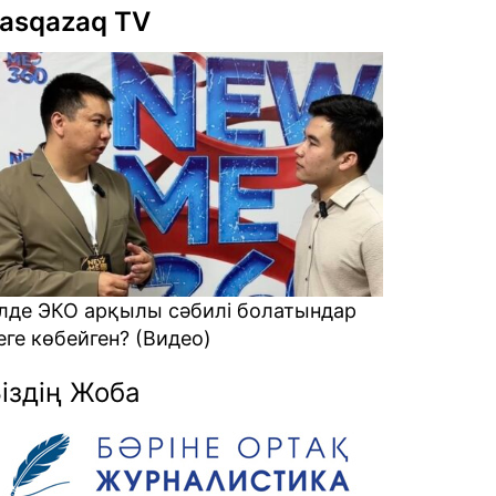
asqazaq TV
ндар
Атом энергетикасы қауіп пе әлде
мүмкіндік пе? (Видео)
іздің Жоба