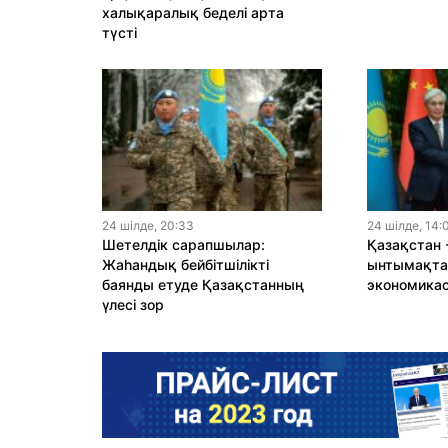
халықаралық беделі арта
түсті
24 шiлде, 20:33
24 шiлде, 14:
Шетелдік сарапшылар:
Қазақстан 
Жаһандық бейбітшілікті
ынтымақтас
баянды етуде Қазақстанның
экономика
үлесі зор