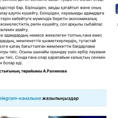
істері бар. Біріншіден, заңды қатайтып және оның
лау қаупін күшейту. Екіншіден, лауазымды адамдарға
стерін көбейтуге мүмкіндік беретін экономикалық
бәсекелестіктің рөлін күшейту, сол арқылы сыбайлас
өлемін азайту.
е адамдардың немесе жекелеген топтың ғана емес
дардың, мемлекеттік қызметкерлердің, тұтастай
елге қатаң бағытталған мемлекеттік бағдарлама
луы тиіс. Осыны шынайы орындау үшін әрбір лауазым
тауы тиіс. Сонда ғана олар қарапайым халықтың сенімін
 болар еді.
астығының төрайымы А.Рахимова
elegram-каналына
жазылыңыздар