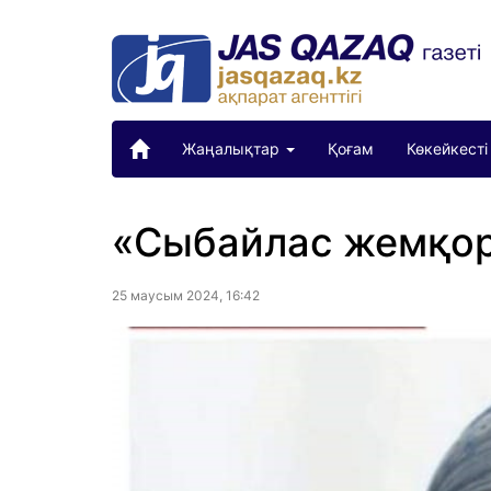
Жаңалықтар
Қоғам
Көкейкесті
«Сыбайлас жемқор
25 маусым 2024, 16:42