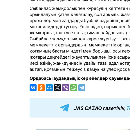
Сыбайлас жемқорлықпен күресудің көптеген әд
орындалуын қатаң қадағалау, сол арқылы жаза
ережелер мен заңдарды бұзбай өздерінің кірі
механизмдерді туғызу. Үшіншіден, нарық пен 
жемқорлықтан түсетін ықтимал пайданының к
Сыбайлас жемқорлықпен күрес жүргізу — жек
мемлекеттік органдардың, мемлекеттік орган
қоғамның басты міндеті мен борышы, осы кес
жоғары деңгейдегі жауаптылықпен іске асыры
иесі өзінің жан-дүниесін ұдайы таза, адал ұс
ақтап, қоғамның тежеусіз дамуына үлес қосқан
Ордабасы аудандық іскер әйелдер қауымд
JAS QAZAQ газетінің
T