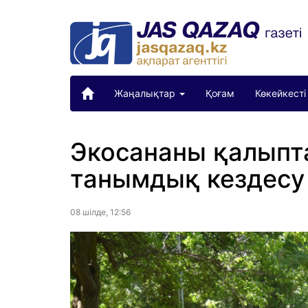
Жаңалықтар
Қоғам
Көкейкесті
Экосананы қалыпт
танымдық кездесу 
08 шiлде, 12:56