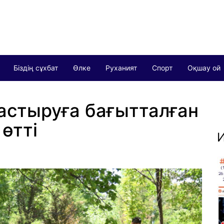
Біздің сұхбат
Өлке
Руханият
Спорт
Оқшау ой
астыруға бағытталған
өтті
И