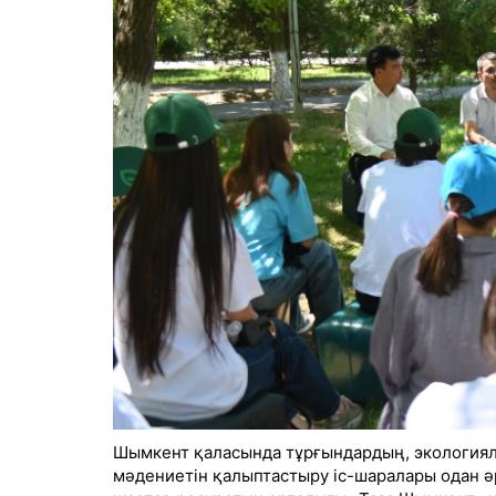
Шымкент қаласында тұрғындардың, экологиял
мәдениетін қалыптастыру іс-шаралары одан әр