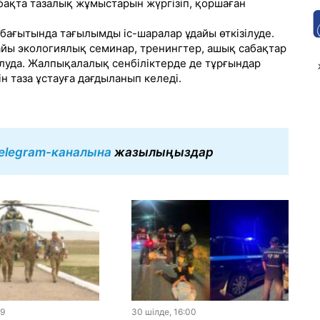
ябақта тазалық жұмыстарын жүргізіп, қоршаған
 бағытында тағылымды іс-шаралар ұдайы өткізілуде.
йы экологиялық семинар, тренингтер, ашық сабақтар
луда. Жалпықалалық сенбіліктерде де тұрғындар
н таза ұстауға дағдыланып келеді.
elegram-каналына
жазылыңыздар
19
30 шiлде, 16:00