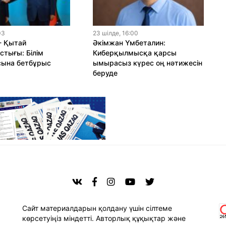
03
23 шiлде, 16:00
- Қытай
Әкімжан Үмбеталин:
тығы: Білім
Киберқылмысқа қарсы
сына бетбұрыс
ымырасыз күрес оң нәтижесін
беруде
Сайт материалдарын қолдану үшін сілтеме
көрсетуіңіз міндетті. Авторлық құқықтар және