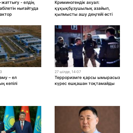
-жаттығу - елдің
Криминогендік ахуал:
абілетін нығайтуда
құқықбұзушылық азайып,
актор
қылмысты ашу деңгейі өсті
13
27 шiлде, 14:07
му – ел
Терроризмге қарсы ымырасыз
ң кепілі
күрес ешқашан тоқтамайды