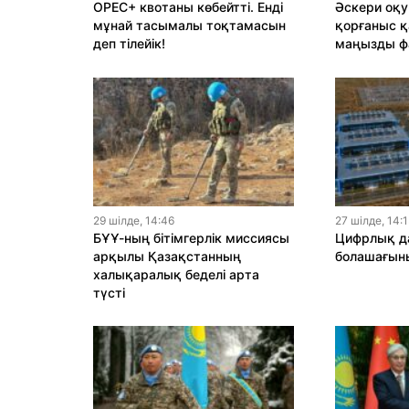
OPEC+ квотаны көбейтті. Енді
Әскери оқу
мұнай тасымалы тоқтамасын
қорғаныс қ
деп тілейік!
маңызды ф
29 шiлде, 14:46
27 шiлде, 14:
БҰҰ-ның бітімгерлік миссиясы
Цифрлық да
арқылы Қазақстанның
болашағыны
халықаралық беделі арта
түсті