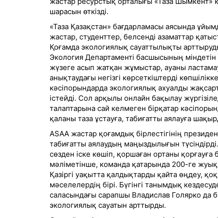
жастар ресурстық орталығы «Таза Шымкент» 
шарасын өткізді.
«Таза Қазақстан» бағдарламасы аясында ұйымд
жастар, студенттер, белсенді азаматтар қатыс
Қоғамда экологиялық сауаттылықты арттыруд
Экология Департаменті басшысының міндетін
жүзеге асып жатқан жұмыстар, ауаны ластама
анықтаудағы негізгі көрсеткіштерді көпшілікке
кәсіпорындарда экологиялық ахуалды жақсар
істейді. Сол арқылы онлайн бақылау жүргізіл
талаптарына сай келмеген бірқатар кәсіпоры
қаланы таза ұстауға, табиғатты аялауға шақыр
ASAA жастар қоғамдық бірлестігінің президен
табиғатты аялаудың маңыздылығын түсіндірді.
сөзден іске көшіп, қоршаған ортаны қорғауға 
мәліметінше, команда қатарында 200-ге жуық і
Қазіргі уақытта қалдықтарды қайта өңдеу, қоқ
мәселелердің бірі. Бүгінгі танымдық кездесу
саласындағы сарапшы Владислав Голярко да б
экологиялық сауатын арттырды.