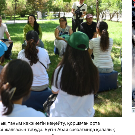
ық таным көкжиегін кеңейту, қоршаған орта
і жалғасын табуда. Бүгін Абай саябағында қалалық