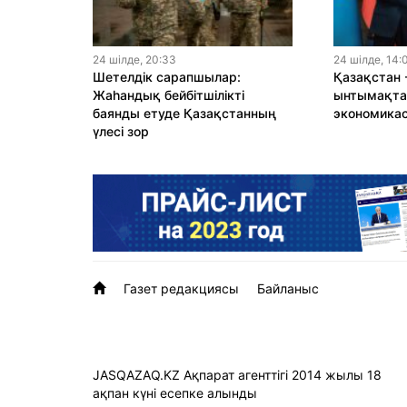
24 шiлде, 20:33
24 шiлде, 14:
Шетелдік сарапшылар:
Қазақстан 
Жаһандық бейбітшілікті
ынтымақтас
баянды етуде Қазақстанның
экономика
үлесі зор
Газет редакциясы
Байланыс
JASQAZAQ.KZ Ақпарат агенттігі 2014 жылы 18
ақпан күні есепке алынды