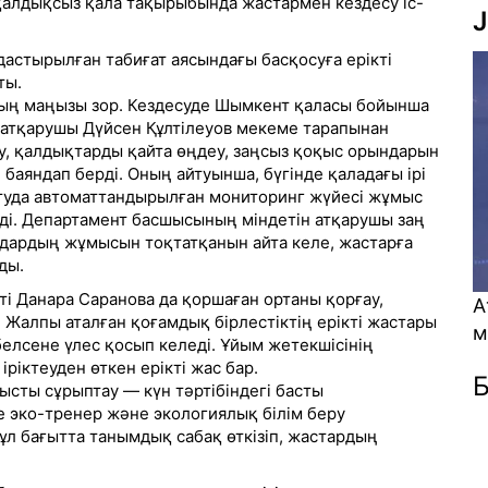
қалдықсыз қала тақырыбында жастармен кездесу іс-
J
астырылған табиғат аясындағы басқосуға ерікті
ты.
ың маңызы зор. Кездесуде Шымкент қаласы бойынша
 атқарушы Дүйсен Құлтілеуов мекеме тарапынан
у, қалдықтарды қайта өңдеу, заңсыз қоқыс орындарын
 баяндап берді. Оның айтуынша, бүгінде қаладағы ірі
туда автоматтандырылған мониторинг жүйесі жұмыс
еді. Департамент басшысының міндетін атқарушы заң
ндардың жұмысын тоқтатқанын айта келе, жастарға
ды.
ті Данара Саранова да қоршаған ортаны қорғау,
Атом энергетикасы қауіп пе ә
 Жалпы аталған қоғамдық бірлестіктің ерікті жастары
мүмкіндік пе? (Видео)
белсене үлес қосып келеді. Ұйым жетекшісінің
ріктеуден өткен ерікті жас бар.
Б
ысты сұрыптау — күн тәртібіндегі басты
де эко-тренер және экологиялық білім беру
ұл бағытта танымдық сабақ өткізіп, жастардың