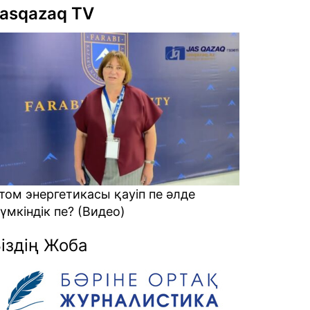
asqazaq TV
лде
Алаяқтарға кеткен ақшаны қалай
қайтарамыз? (Видео)
іздің Жоба