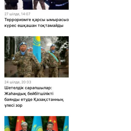
27 шiлде, 14:07
Терроризмге қарсы ымырасыз
күрес ешқашан тоқтамайды
24 шiлде, 20:33
Шетелдік сарапшылар:
Жаһандық бейбітшілікті
баянды етуде Қазақстанның
үлесі зор