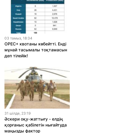
03 тамыз, 18:34
OPEC+ квотаны көбейтті. Енді
мұнай тасымалы тоқтамасын
деп тілейік!
31 шiлде, 23:19
Әскери оқу-жаттығу - елдің
қорғаныс қабілетін нығайтуда
маңызды фактор