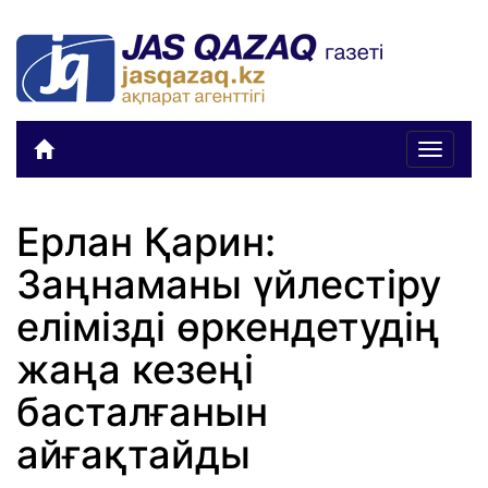
Toggle
navigat
Ерлан Қарин:
Заңнаманы үйлестіру
елімізді өркендетудің
жаңа кезеңі
басталғанын
айғақтайды