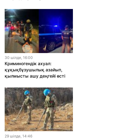
30 шiлде, 16:00
Криминогендік ахуал:
құқықбұзушылық азайып,
қылмысты ашу деңгейі өсті
29 шiлде, 14:46