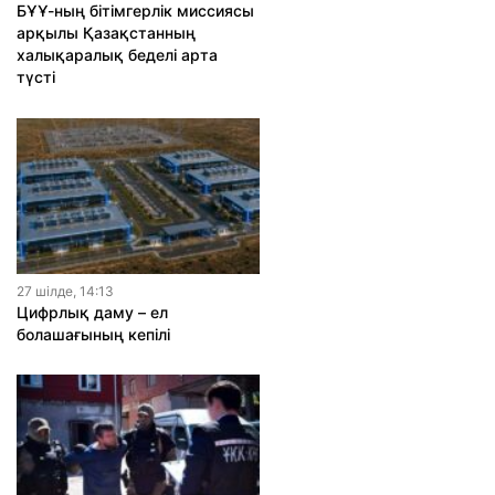
БҰҰ-ның бітімгерлік миссиясы
арқылы Қазақстанның
халықаралық беделі арта
түсті
27 шiлде, 14:13
Цифрлық даму – ел
болашағының кепілі