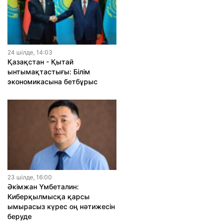
24 шiлде, 14:03
Қазақстан - Қытай
ынтымақтастығы: Білім
экономикасына бетбұрыс
23 шiлде, 16:00
Әкімжан Үмбеталин:
Киберқылмысқа қарсы
ымырасыз күрес оң нәтижесін
беруде