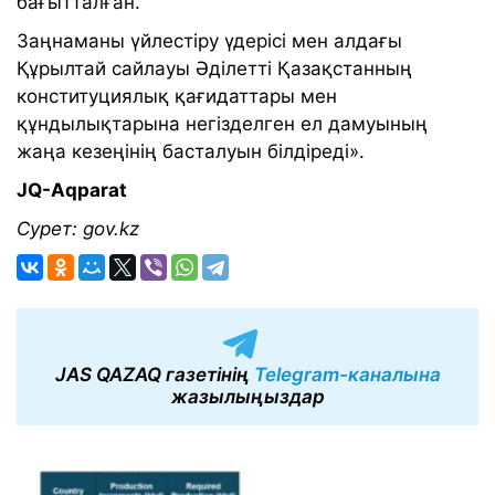
бағытталған.
Заңнаманы үйлестіру үдерісі мен алдағы
Құрылтай сайлауы Әділетті Қазақстанның
конституциялық қағидаттары мен
құндылықтарына негізделген ел дамуының
жаңа кезеңінің басталуын білдіреді».
JQ-Aqparat
Сурет: gov.kz
JAS QAZAQ газетінің
Telegram-каналына
жазылыңыздар