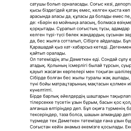
сатушы болып орналасады. Соғыс кезі, депор
қысы біздегідей қатаң емес, келген қыста кө
арасында аласы да, құласы да болады емес пе
де: «Бәрін өз мойныңа аласың, болмаса өзіңме
қорқытады. Сұрапыл соғыстың тұсы, адамдар 
келген түрі-түсі бөлек жандардың сұсынан зә
да, бес жылға сотталып, Сібірге айдалады. Бұ
Қарашадай қыз хат-хабарсыз кетеді. Дегенмен
қайтып оралады.
Ол тәтеміздің аты Дәметкен еді. Сондай сұлу
атадық. Қолының ісмерлігі былай тұрсын, суы
қауып жасаған көрпелері мен тоқыған шәлілері
Сібірде болған бес жылы туралы жақ ашпады, ұ
түні бойы матрацтарының мақтасын қолмен иір
күнелтіпті.
Бірде барлық әйелдердің шаштарын тақырлап 
тілерсекке түсетін ұзын бұрым, басын қос қо
алғанша өлтіріңдер деп. Бұл оқиға түрменің б
тексеріңдер, таза болса, шашын алмаңдар деп
түрмеде тек Дәметкен тәтемізде ғана ұзын б
Соғыстан кейін анамыз әкемізге қосылады. Еке