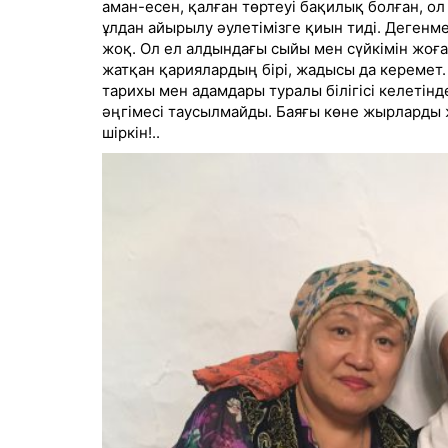
аман-есен, қалған төртеуі бақилық болған, ол 
ұлдан айырылу әулетімізге қиын тиді. Дегенм
жоқ. Ол ел алдындағы сыйы мен сүйкімін жоғ
жатқан қариялардың бірі, жадысы да керемет. 
тарихы мен адамдары туралы білігісі келетінд
әңгімесі таусылмайды. Баяғы көне жырларды 
шіркін!..