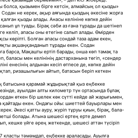
ы болса, қызымен бірге кетсін, алмайсың ол қызды»
ді. Содан не керек, ақыр аяғында қыздың әкесіне жорға
 қалған қызды алады. Анасы келініне көпке дейін
санып ұл туады. Бірақ сәби аз ғана тұрады да шетінеп
ге келіп, апасы оны етегіне салып алады. Өмірден
сы көріпті. Болған апасы сондай таза адам екен,
сияқты ақшаңқанданып тұрады екен. Содан
йға барса, Мақашты ертіп барады, онша көп тамақ та
, баласы мен келінінің дастарханына төгіп, «сендер
іні енесінің алдынан кесіп өтпесе де, көпке дейін
ақтап, ризашылығын айтып, батасын беріп кеткен
ң батысына қарамай жұдырықтай қыз еңбекке
езінде, ауылдан алты километр түн ортасында бұлақ
рдан өткен бір шелек көк сүтті кейде ай жарығымен,
ра қайтады екен. Ондағы ойы: шиеттей бауырлары мен
рек. Әкесі қатты ауру, жүріп тұруы қиын, бірақ, бала-
үзетші болады. Атына шешесі ертең ерте демеп
рып, кешке үйге әрең жеткенде, шешесі аттан түсіріп
.
, 7 класты тәмәмдап, еңбекке араласады. Ауылға