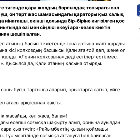
ге тигенде қара жолдың борпылдақ топырағы сәл
 үш, он төрт жас шамасындағы қараторы қыз халық
а иінағашы, екінші қолында бір-біріне кигізілген қос
л иығында өзі мен сіңлісі екеуі ара-кезек киетін
нан шешіп алған.
деп атының басын тежегенде ғана артына жалт қарады.
ына кісі колхоздың басшысы Қали ата ғой деп, және ол
 қалды. «Ленин колхозына» деді естілер-естілмес.
». Қысылса да, Қали атаның қасына отырды.
соны бүгін Тарғынға апарып, орыстарға сатып, үйге
деп атасы арқасынан қақты.
ік жасайды, көп жаса, балам!
ағы есепші соғысқа шақырту алып, орнына ауылдан
 қара қыз түсіп: «Райымбектің қызын қоймашы
і. Түс мезгілінде соғысқа аттануға бел байлаған