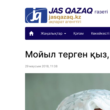
Жаңалықтар
Қоғам
Көкейкесті
Мойыл терген қыз,
29 маусым 2018, 11:38