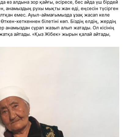
да өз алдына зор қайғы, әсіресе, бес айда үш бірдей
ен, анамыздың рухы мықты жан еді, еңсесін түсірген
алтқан емес. Ауыл-аймағымызда ұзақ жасап келе
Өткен-кеткеннен білетіні көп. Біздің елдің, жердің
ер анамыздан сұрап жазып алып жатады. Ол кісінің
жатқа айтады. «Қыз Жібек» жырын қалай айтады,