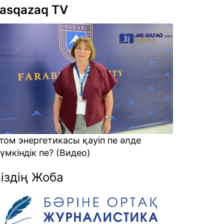
asqazaq TV
лаяқтарға кеткен ақшаны қалай
айтарамыз? (Видео)
іздің Жоба