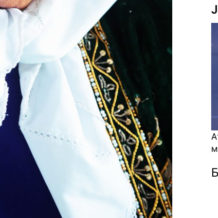
J
А
қ
Б