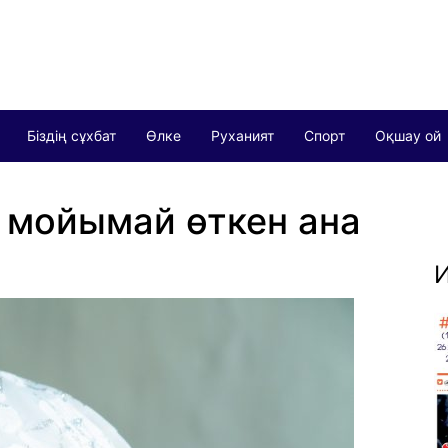
Біздің сұхбат
Өлке
Руханият
Спорт
Оқшау ой
 мойымай өткен ана
И