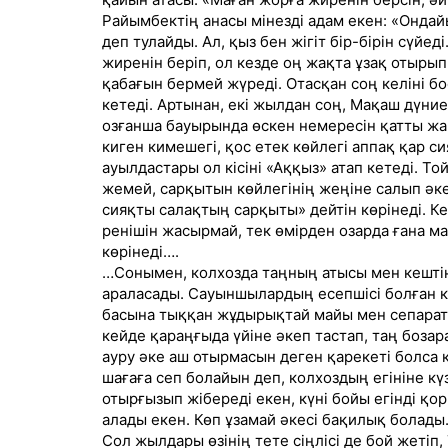
Райымбектің анасы мінезді адам екен: «Ондай
деп тулайды. Ал, қыз бен жігіт бір-бірін сүйе
жиренін беріп, ол кезде оң жақта ұзақ отырып
қабағын бермей жүреді. Отасқан соң келіні бо
кетеді. Артынан, екі жылдан соң, Мақаш дүние
озғанша бауырында өскен немересін қатты жақ
киген кимешегі, қос етек көйлегі аппақ қар 
ауылдастары ол кісіні «Аққыз» атап кетеді. То
жемей, сарқытын көйлегінің жеңіне салып әкеп
сияқты салақтың сарқыты» дейтін көрінеді. Кел
ренішін жасырмай, тек өмірден озарда ғана м
көрінеді….
…Сонымен, колхозда таңның атысы мен кешті
араласады. Сауыншылардың есепшісі болған к
басына тыққан жұдырықтай майы мен сепарато
кейде қараңғыда үйіне әкеп тастап, таң боза
ауру әке аш отырмасын деген қарекеті болса ке
шағаға сеп болайын деп, колхоздың егініне к
отырғызып жібереді екен, күні бойы егінді қо
алады екен. Көп ұзамай әкесі бақилық болады
Сол жылдары өзінің тете сіңлісі де бой жетіп