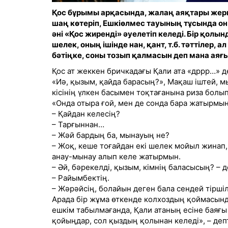
Қос бұрымы арқасында, жалаң аяқтары жер
шаң көтеріп, Ешкіөлмес тауының тұсында он
әні «Қос жиренді» әуелетіп келеді. Бір қолынд
шелек, оның ішінде нан, қант, т.б. тәттілер, а
бәтіңке, соны тозып қалмасын деп мана аяғы
Қос ат жеккен бричкадағы Қали ата «дррр…» 
«Иә, қызым, қайда барасың?», Мақаш іштей, м
кісінің үлкен басымен тоқтағанына риза болып
«Онда отыра ғой, мен де сонда бара жатырмын
– Қайдан келесің?
– Тарғыннан…
– Жәй бардың ба, мынауың не?
– Жоқ, кеше тоғайдан екі шелек мойыл жинап, 
анау-мынау алып келе жатырмын.
– Әй, бәрекелді, қызым, кімнің баласысың? – 
– Райымбектің.
– Жәрәйсің, болайын деген бала сендей тіршіл
Арада бір жұма өткенде колхоздың қоймасынд
ешкім табылмағанда, Қали атаның есіне баяғы
қойыңдар, сол қыздың қолынан келеді», – депт