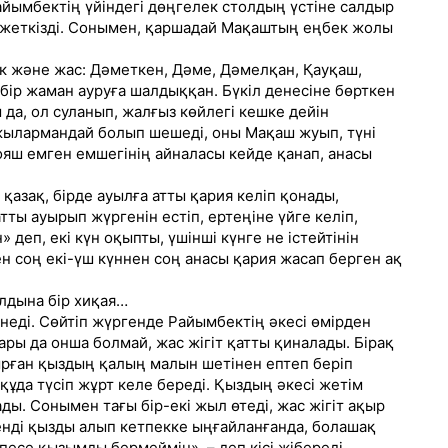
айымбектің үйіндегі дөңгелек столдың үстіне салдыр
 жеткізді. Сонымен, қаршадай Мақаштың еңбек жолы
зік және жас: Дәметкен, Дәме, Дәмелқан, Қауқаш,
бір жаман ауруға шалдыққан. Бүкіл денесіне бөрткен
да, ол суланып, жалғыз көйлегі кешке дейін
жылармандай болып шешеді, оны Мақаш жуып, түні
 Тояш емген емшегінің айналасы кейде қанап, анасы
қазақ, бірде ауылға атты қария келіп қонады,
ты ауырып жүргенін естіп, ертеңіне үйге келіп,
деп, екі күн оқыпты, үшінші күнге не істейтінін
ен соң екі-үш күннен соң анасы қария жасап берген ақ
лдына бір хиқая…
неді. Сөйтіп жүргенде Райымбектің әкесі өмірден
ары да онша болмай, жас жігіт қатты қиналады. Бірақ
тырған қыздың қалың малын шетінен ептеп беріп
 құда түсіп жұрт келе береді. Қыздың әкесі жетім
ады. Сонымен тағы бір-екі жыл өтеді, жас жігіт ақыр
нді қызды алып кетпекке ыңғайланғанда, болашақ
песе қызымды бермеймін», – деп кісі жібереді.