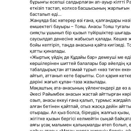
бұрынғы есепші салдырлаған ап-ауыр кілтті Р
еткізіп тастап, колхоз басшысының жарлығын
басталып еді…
Жанұяда бас көтерер өзі ғана, қалғандары нә
емшектегі бауыры – Тояш. Анасы Тояш туғалы 
сияқты ұшынып бір қызыл түйіршіктер шығады 
саусылдап денесіне жабысып қалады. Кешке 
бойы кептіріп, таңда анасына қайта кигізеді.
қатты қиналады.
«Жыртық үйдің де Құдайы бар» демеуші ме еді 
көршілерінен шиттей балалары бар әйелдің қат
табалдырықтан аттамай тұрып «көз тиген екен» 
айтып, аттанып кете барыпты. Сол қария кетк
дәріні жағып құлан-таза жазылады.
Мақаштың ата-анасының үйленгендері де өз а
Әкесі Райымбек анасын жастай айттырған көрі
озып, анасы екеуі ғана қалып, тұрмыс жағдайл
алған бетінен қайтпай, отыз жасқа дейін айт
отырады. Ал қыз болса, біреудің жалғыз қызы,
жігітке қызын бергісі келмейтін сыңай байқат
аяғы ұсақ малымен қалыңмалды өтеп болып, е
қайын атасы: «Маған жорға жиренін берсін, әй