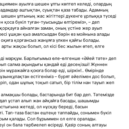
тациямен ауылға шешен ұлты көптеп келеді, олардың
п адамдар аштықтан, суықтан қаза табады. Адамның
, шешен ұлтының жас жігіттері дүкенге ұрлыққа түседі
н қоса бүкіл туған-туысыңды өлтіреміз», – деп
қорқауға айналған заман, оның үстіне жер ауып
ресі ұшқан қыз амалсыздан бәрін өз мойнына алады
л оқиға қорғансыз жанұяға үлкен қайғы болады.
 арты жақсы болып, ол кісі бес жылын өтеп, елге
 еді марқұм. Барлығымыз өле-өлгенше «Әйей тәте» деп
рып салма ақындығы қандай еді десеңізші! Жүннен
н мұражайға қоюға болар еді, шіркін!.. Өмірінде
зынқұлақтан естігеніміз – бурят әйелімен дос болып,
іп, одан шұлық тоқып сатып, бір тілім нан тауып жеп
алмақшы болады, бастарында бит бар деп. Тәтемізде
лдап ұстап алып жан айқайға басады, шашымды
астығына жетеді, ол нұсқау береді, басын
ті. Тап-таза бастан ештеңе таппайды, сонымен бүкіл
ұрым қалады. Сол бұрыммен ол елге оралады.
уі он бала тәрбиелеп өсіреді. Қазір соның алтауы