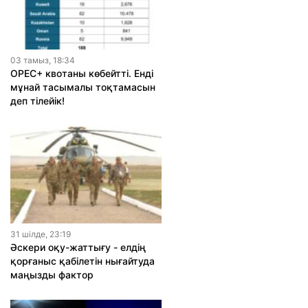
03 тамыз, 18:34
OPEC+ квотаны көбейтті. Енді
мұнай тасымалы тоқтамасын
деп тілейік!
31 шiлде, 23:19
Әскери оқу-жаттығу - елдің
қорғаныс қабілетін нығайтуда
маңызды фактор