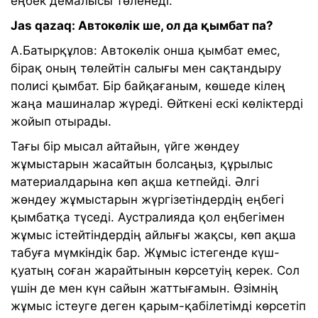
еңбек демалысы төленеді.
Jas qazaq: Автокөлік ше, ол да қымбат па?
А.Батырқұлов: Автокөлік онша қымбат емес,
бірақ оның төлейтін салығы мен сақтандыру
полисі қымбат. Бір байқағаным, көшеде кілең
жаңа машиналар жүреді. Өйткені ескі көліктерді
жойып отырады.
Тағы бір мысал айтайын, үйге жөндеу
жұмыстарын жасайтын болсаңыз, құрылыс
материалдарына көп ақша кетпейді. Әлгі
жөндеу жұмыстарын жүргізетіндердің еңбегі
қымбатқа түседі. Аустралияда қол еңбегімен
жұмыс істейтіндердің айлығы жақсы, көп ақша
табуға мүмкіндік бар. Жұмыс істегенде күш-
қуатың соған жарайтынын көрсетуің керек. Сол
үшін де мен күн сайын жаттығамын. Өзімнің
жұмыс істеуге деген қарым-қабілетімді көрсетіп