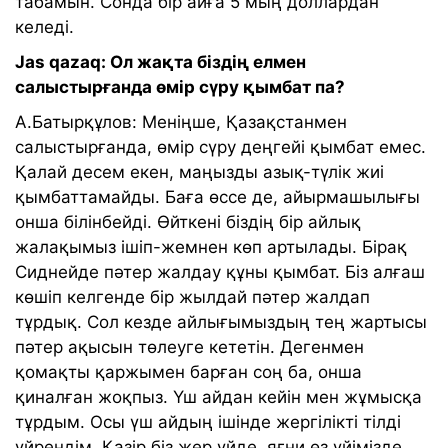
табамын. Сонда бір айға 5 мың доллардан
келеді.
Jas qazaq: Ол жақта біздің елмен
салыстырғанда өмір сүру қымбат па?
А.Батырқұлов: Меніңше, Қазақстанмен
салыстырғанда, өмір сүру деңгейі қымбат емес.
Қалай десем екен, маңызды азық-түлік жиі
қымбаттамайды. Баға өссе де, айырмашылығы
онша білінбейді. Өйткені біздің бір айлық
жалақымыз ішіп-жемнен көп артылады. Бірақ
Сиднейде пәтер жалдау құны қымбат. Біз алғаш
көшіп келгенде бір жылдай пәтер жалдап
тұрдық. Сол кезде айлығымыздың тең жартысы
пәтер ақысын төлеуге кететін. Дегенмен
қомақты қаржымен барған соң ба, онша
қиналған жоқпыз. Үш айдан кейін мен жұмысқа
тұрдым. Осы үш айдың ішінде жергілікті тілді
үйрендім. Қазір біз жер үйде, яғни өз үйімізде