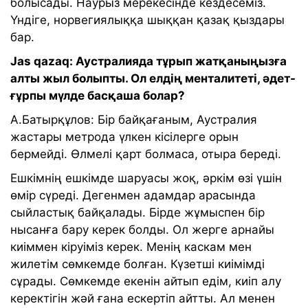
болысады. Наурыз мерекесінде кездесеміз.
Үндіге, норвегиялыққа шыққан қазақ қыздары
бар.
Jas qazaq: Аустралияда тұрып жатқаныңызға
алты жыл болыпты. Ол елдің менталитеті, әдет-
ғұрпы мүлде басқаша болар?
А.Батырқұлов: Бір байқағаным, Аустралия
жастары метрода үлкен кісілерге орын
бермейді. Өлмелі қарт болмаса, отыра береді.
Ешкімнің ешкімде шаруасы жоқ, әркім өзі үшін
өмір сүреді. Дегенмен адамдар арасында
сыйластық байқалады. Бірде жұмыспен бір
нысанға бару керек болды. Ол жерге арнайы
киіммен кіруіміз керек. Менің каскам мен
жилетім сөмкемде болған. Күзетші киімімді
сұрады. Сөмкемде екенін айтып едім, киіп алу
керектігін жәй ғана ескертіп айтты. Ал менен