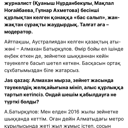
журналист (Қуаныш Нұрданбекұлы, Мақпал
Ноғайбаева, Гүлнар Ахметова) бесінші
құрлықтан келген қонаққа «бас салып», жан-
жақтан сұрақты жаудырдық. Талғат аға –
модератор.
Айтпақшы, Аустралиядан келген қазақтың аты-
жөні – Алмахан Батырқұлов. Өмір бойы ел ішінде
еңбек еткен де, зейнетке шыққаннан кейін
тәуекелге басып шетел кеткен. Басқасын ортақ
сұхбатымыздан біле жатарсыз.
Jas qazaq: Алмахан мырза, зейнет жасында
тәуекелдің желқайығына мініп, алыс құрлыққа
тартып кетіпсіз. Ондай шешім қабылдауға не
түрткі болды?
А.Батырқұлов: Мен елден 2016 жылы зейнетке
шыққанда кеттім. Оған дейін Алматыдағы метро
құрылысында жеті жыл жұмыс істеп, сосын