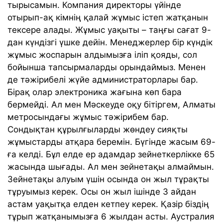
тырысамын. Компания директоры үйінде
отырып-ақ кімнің қалай жұмыс істеп жатқанын
тексере алады. Жұмыс уақыты – таңғы сағат 9-
дан күндізгі үшке дейін. Менеджерлер бір күндік
жұмыс жоспарын алдымызға іліп қояды, сол
бойынша тапсырмаларды орындаймыз. Менен
де тәжірибелі жүйе администраторлары бар.
Бірақ олар электроника жағына көп бара
бермейді. Ал мен Мәскеуде оқу бітіргем, Алматы
метросындағы жұмыс тәжірибем бар.
Сондықтан құрылғыларды жөндеу сияқты
жұмыстарды атқара беремін. Бүгінде жасым 69-
ға келді. Бұл елде ер адамдар зейнеткерлікке 65
жасында шығады. Ал мен зейнетақы алмаймын.
Зейнетақы алуым үшін осында он жыл тұрақты
тұруымыз керек. Осы он жыл ішінде 3 айдан
астам уақытқа елден кетпеу керек. Қазір біздің
тұрып жатқанымызға 6 жылдан асты. Аустралия