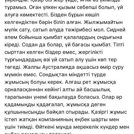
тұрамыз. Оған үлкен қызым себепші болып, үй
алуға көмектесті. Бізден бұрын көшіп
келгендіктен бәрін біліп алған. Жылжымайтын
мүлік сату, сатып алуда тәжірибесі мол. Сидней
әлем бойынша қымбат қалалардың ондығына
кіреді. Содан да болар, үй бағасы қымбат. Тіпті
сырттан келген біздер емес, жергілікті
тұрғындардың өзі үй сатып алу үшін көп тер
төгеді. Жалпы Аустралияда ақшасыз өмір сүру
мүмкін емес. Сондықтан міндетті түрде
жұмысың болуы керек. Алғаш рет жұмысқа
орналасқаннан кейінгі алты ай басшылық
тарапынан үнемі бақылауда боласыз. Олар әр
қадамыңды қадағалап, жұмысқа деген
құлшынысыңды байқап отырады. Қазіргі жұмыс
істеп жатқан компанияның еңбек шарты мен
үшін тиімді. Өйткені мұнда мерекелік күндер мен