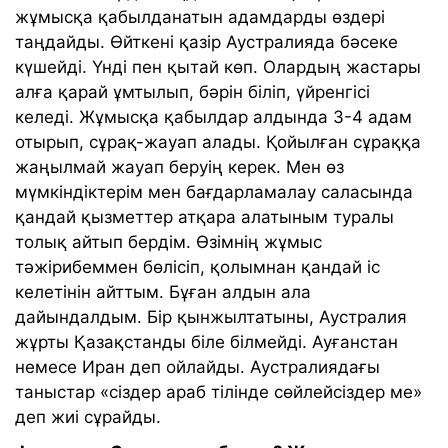
жұмысқа қабылданатын адамдарды өздері
таңдайды. Өйткені қазір Аустралияда бәсеке
күшейді. Үнді пен қытай көп. Олардың жастары
алға қарай ұмтылып, бәрін біліп, үйренгісі
келеді. Жұмысқа қабылдар алдында 3-4 адам
отырып, сұрақ-жауап алады. Қойылған сұраққа
жаңылмай жауап беруің керек. Мен өз
мүмкіндіктерім мен бағдарламалау саласында
қандай қызметтер атқара алатыным туралы
толық айтып бердім. Өзімнің жұмыс
тәжірибеммен бөлісіп, қолымнан қандай іс
келетінін айттым. Бұған алдын ала
дайындалдым. Бір қынжылтатыны, Аустралия
жұрты Қазақстанды біле білмейді. Ауғанстан
немесе Иран деп ойлайды. Аустралиядағы
таныстар «сіздер араб тілінде сөйлейсіздер ме»
деп жиі сұрайды.