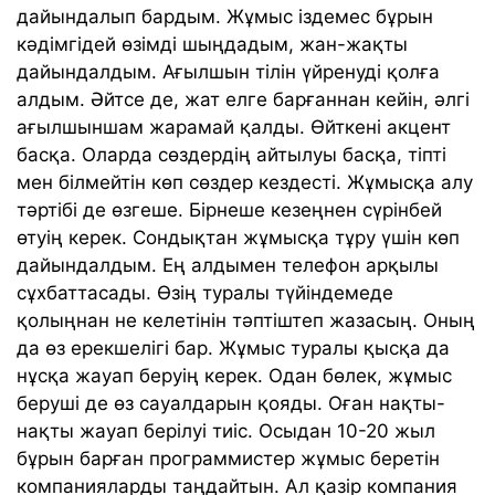
дайындалып бардым. Жұмыс іздемес бұрын
кәдімгідей өзімді шыңдадым, жан-жақты
дайындалдым. Ағылшын тілін үйренуді қолға
алдым. Әйтсе де, жат елге барғаннан кейін, әлгі
ағылшыншам жарамай қалды. Өйткені акцент
басқа. Оларда сөздердің айтылуы басқа, тіпті
мен білмейтін көп сөздер кездесті. Жұмысқа алу
тәртібі де өзгеше. Бірнеше кезеңнен сүрінбей
өтуің керек. Сондықтан жұмысқа тұру үшін көп
дайындалдым. Ең алдымен телефон арқылы
сұхбаттасады. Өзің туралы түйіндемеде
қолыңнан не келетінін тәптіштеп жазасың. Оның
да өз ерекшелігі бар. Жұмыс туралы қысқа да
нұсқа жауап беруің керек. Одан бөлек, жұмыс
беруші де өз сауалдарын қояды. Оған нақты-
нақты жауап берілуі тиіс. Осыдан 10-20 жыл
бұрын барған программистер жұмыс беретін
компанияларды таңдайтын. Ал қазір компания