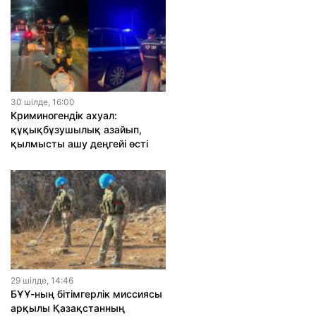
30 шiлде, 16:00
Криминогендік ахуал:
құқықбұзушылық азайып,
қылмысты ашу деңгейі өсті
29 шiлде, 14:46
БҰҰ-ның бітімгерлік миссиясы
арқылы Қазақстанның