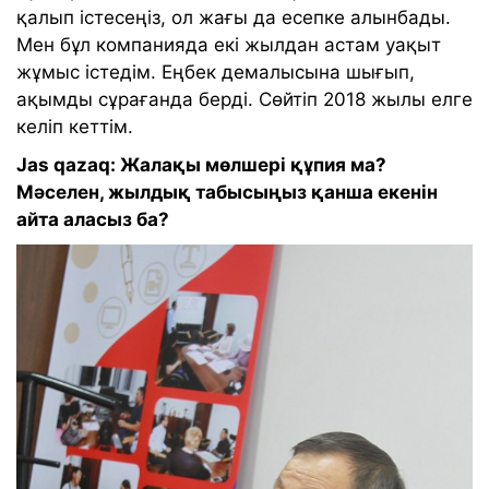
қалып істесеңіз, ол жағы да есепке алынбады.
Мен бұл компанияда екі жылдан астам уақыт
жұмыс істедім. Еңбек демалысына шығып,
ақымды сұрағанда берді. Сөйтіп 2018 жылы елге
келіп кеттім.
Jas qazaq: Жалақы мөлшері құпия ма?
Мәселен, жылдық табысыңыз қанша екенін
айта аласыз ба?