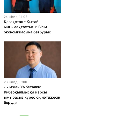
24 шiлде, 14:03
Қазақстан - Қытай
ынтымақтастығы: Білім
экономикасына бетбұрыс
23 шiлде, 16:00
Әкімжан Үмбеталин:
Киберқылмысқа қарсы
ымырасыз күрес оң нәтижесін
беруде