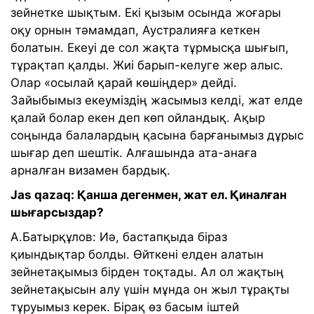
зейнетке шықтым. Екі қызым осында жоғары
оқу орнын тәмамдап, Аустралияға кеткен
болатын. Екеуі де сол жақта тұрмысқа шығып,
тұрақтап қалды. Жиі барып-келуге жер алыс.
Олар «осылай қарай көшіңдер» дейді.
Зайыбымыз екеуміздің жасымыз келді, жат елде
қалай болар екен деп көп ойландық. Ақыр
соңында балалардың қасына барғанымыз дұрыс
шығар деп шештік. Алғашында ата-анаға
арналған визамен бардық.
Jas qazaq: Қанша дегенмен, жат ел. Қиналған
шығарсыздар?
А.Батырқұлов: Иә, бастапқыда біраз
қиындықтар болды. Өйткені елден алатын
зейнетақымыз бірден тоқтады. Ал ол жақтың
зейнетақысын алу үшін мұнда он жыл тұрақты
тұруымыз керек. Бірақ өз басым іштей