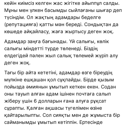
кейін киімсіз келген жас жігітке айыппұл салды.
Мұны мен үлкен басымды сыйлағаны шығар деп
түсіндім. Ол жақтың адамдары беделге
(репутацияға) қатты мән береді. Сондықтан да
көшеде айқайласу, жаға жыртысу деген жоқ.
Адамдар заңға бағынады. Үй салығы, көлік
салығы міндетті түрде төленеді. Біздің
елдегідей пәлен жыл салық төлемей жүріп алу
деген жоқ.
Тағы бір айта кететіні, адамдар өзге біреудің
мүлкіне ешқашан қол сұқпайды. Бірде қызым
пойызда әмиянын ұмытып кеткен екен. Содан
оны тауып алған адам ішінен почтаға салып
жіберу үшін 6 долларын ғана алуға рұқсат
сұрапты. Қалған ақшасы түгелімен өзіне
қайтарылыпты. Сол сияқты мен де жұмыста бір
сайманымды ұмытып кетіппін. Ертесінде