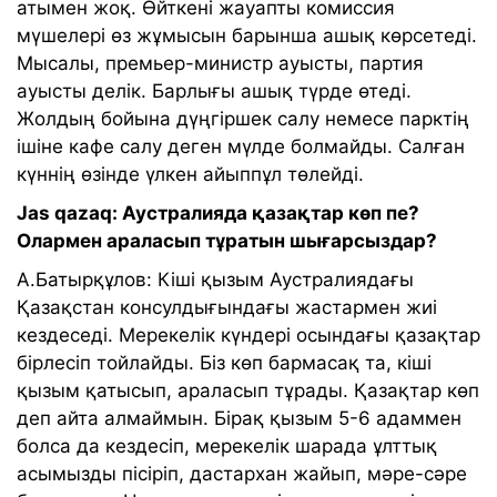
атымен жоқ. Өйткені жауапты комиссия
мүшелері өз жұмысын барынша ашық көрсетеді.
Мысалы, премьер-министр ауысты, партия
ауысты делік. Барлығы ашық түрде өтеді.
Жолдың бойына дүңгіршек салу немесе парктің
ішіне кафе салу деген мүлде болмайды. Салған
күннің өзінде үлкен айыппұл төлейді.
Jas qazaq: Аустралияда қазақтар көп пе?
Олармен араласып тұратын шығарсыздар?
А.Батырқұлов: Кіші қызым Аустралиядағы
Қазақстан консулдығындағы жастармен жиі
кездеседі. Мерекелік күндері осындағы қазақтар
бірлесіп тойлайды. Біз көп бармасақ та, кіші
қызым қатысып, араласып тұрады. Қазақтар көп
деп айта алмаймын. Бірақ қызым 5-6 адаммен
болса да кездесіп, мерекелік шарада ұлттық
асымызды пісіріп, дастархан жайып, мәре-сәре