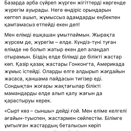
Базарда арба сүйреп жүрген жігіттерді көргенде
жүрегім ауырады. Неге өндіріс орындарын
көптеп ашып, жұмыссыз адамдарды еңбекпен
қамтамасыз етпейді екен деп!
Мен елімді ешқашан ұмытпаймын. Жырақта
жүрсем де, жүрегім – елде. Күндіз-түні туған
елімде не болып жатыр екен деп алаңдап
отырамын. Біздің елде білімді де білікті жастар
көп. Қазір қазақ жастары Гонконгта, Америкада
жұмыс істейді. Оларды елге алдырып жағдайын
жасаса, қаншама пайдасын тигізер еді.
Сондықтан жоғары жақтағылар білікті
мамандарды елде алып қалу жағын да
қарастыруы керек.
«Сырт көз – сыншы» дейді ғой. Мен еліме келгелі
ағайын-туыспен, жастармен сөйлестім. Білімге
ұмтылған жастардың беталысын көріп