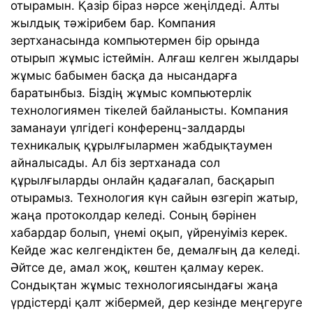
отырамын. Қазір біраз нәрсе жеңілдеді. Алты
жылдық тәжірибем бар. Компания
зертханасында компьютермен бір орында
отырып жұмыс істеймін. Алғаш келген жылдары
жұмыс бабымен басқа да нысандарға
баратынбыз. Біздің жұмыс компьютерлік
технологиямен тікелей байланысты. Компания
заманауи үлгідегі конференц-залдарды
техникалық құрылғылармен жабдықтаумен
айналысады. Ал біз зертханада сол
құрылғыларды онлайн қадағалап, басқарып
отырамыз. Технология күн сайын өзгеріп жатыр,
жаңа протоколдар келеді. Соның бәрінен
хабардар болып, үнемі оқып, үйренуіміз керек.
Кейде жас келгендіктен бе, демалғың да келеді.
Әйтсе де, амал жоқ, көштен қалмау керек.
Сондықтан жұмыс технологиясындағы жаңа
үрдістерді қалт жібермей, дер кезінде меңгеруге