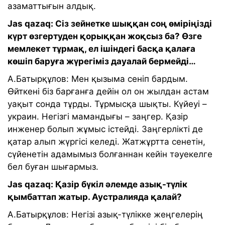
азаматтығын алдық.
Jas qazaq: Сіз зейнетке шыққан соң өміріңізді
күрт өзгертуден қорыққан жоқсыз ба? Өзге
мемлекет тұрмақ, ел ішіндегі басқа қалаға
көшіп баруға жүрегіміз дауалай бермейді…
А.Батырқұлов: Мен қызыма сеніп бардым.
Өйткені біз барғанға дейін ол он жылдан астам
уақыт сонда тұрды. Тұрмысқа шықты. Күйеуі –
украин. Негізгі мамандығы – заңгер. Қазір
инженер болып жұмыс істейді. Заңгерлікті де
қатар алып жүргісі келеді. Жатжұртта сенетін,
сүйенетін адамымыз болғаннан кейін тәуекелге
бел буған шығармыз.
Jas qazaq: Қазір бүкіл әлемде азық-түлік
қымбаттап жатыр. Аустралияда қалай?
А.Батырқұлов: Негізі азық-түлікке жеңгелерің