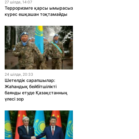
27 шiлде, 14:07
Терроризмге қарсы ымырасыз
күрес ешқашан тоқтамайды
24 шiлде, 20:33
Шетелдік сарапшылар:
Жаһандық бейбітшілікті
баянды етуде Қазақстанның
үлесі зор