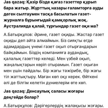
Jas qazaq: Қазір бізде қағаз газеттер құрып
бара жатыр. Жұрттың назары ғаламторға ауды
деген сылтаумен тасқа басылатын газет-
журналға бұрынғыдай қамқорлық жоқ.
Аустралияда қалай, тұрғындар газет оқи ма?
А.Батырқұлов: Әрине, газет оқиды. Жастар газет
оқиды деп айта алмаймын. Біз сияқты егде
адамдардың үнемі газет оқып отырғандарын
байқаймын. Біздің компанияға аудандық,
қалалық газеттер келеді. Мен үзбей оқып,
жаңалықтарын көріп отырамын. Газет оқыған
мен үшін пайдалы. Бір жағы тәжірибе, бір жағы
тіл жаттықтыру. Маған көп оқу керек. Өйткені
әлі де білгім келетін дүниелерім өте көп.
Jas qazaq: Денсаулық саласы жоғары
деңгейде болар?
А.Батырқұлов: Дәрігерлердің жалақысы жоғары.