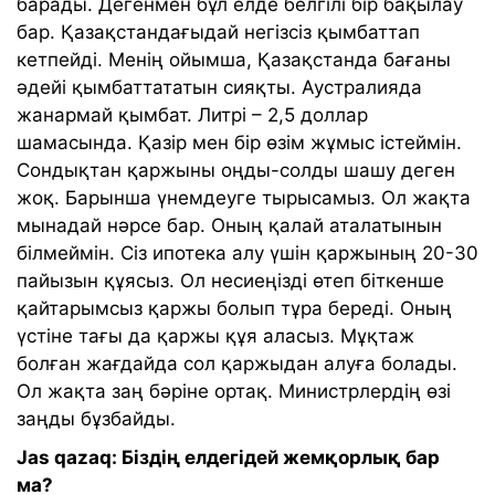
барады. Дегенмен бұл елде белгілі бір бақылау
бар. Қазақстандағыдай негізсіз қымбаттап
кетпейді. Менің ойымша, Қазақстанда бағаны
әдейі қымбаттататын сияқты. Аустралияда
жанармай қымбат. Литрі – 2,5 доллар
шамасында. Қазір мен бір өзім жұмыс істеймін.
Сондықтан қаржыны оңды-солды шашу деген
жоқ. Барынша үнемдеуге тырысамыз. Ол жақта
мынадай нәрсе бар. Оның қалай аталатынын
білмеймін. Сіз ипотека алу үшін қаржының 20-30
пайызын құясыз. Ол несиеңізді өтеп біткенше
қайтарымсыз қаржы болып тұра береді. Оның
үстіне тағы да қаржы құя аласыз. Мұқтаж
болған жағдайда сол қаржыдан алуға болады.
Ол жақта заң бәріне ортақ. Министрлердің өзі
заңды бұзбайды.
Jas qazaq: Біздің елдегідей жемқорлық бар
ма?