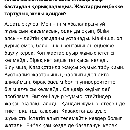
бастаудан қорықпадыңыз. Жастарды еңбекке
тартудың жолы қандай?
А.Батырқұлов: Менің інім «балаларым үй
жұмысын жасамасын, одан да оқып, білім
алсын» дейтін қағиданы ұстанады. Меніңше, ол
дұрыс емес, баланы кішкентайынан еңбекке
баулу керек. Көп жастар ауыр жұмыс істегісі
келмейді. Бірақ көп ақша тапқысы келеді.
Білуімше, Қазақстанда жақсы жұмыс табу қиын.
Аустралия жастарының барлығы деп айта
алмаймын, бірақ басым бөлігі университетте
білім алғысы келмейді. Ол қазір кәдімгідей
проблема. Өйткені ауыр жұмыс істейтіндер
жақсы жалақы алады. Қандай жұмыс істесең де
тиісті ақыңды аласың. Қазақстанда ауыр
жұмысты істетіп алып төлемейтін кездер болып
жатады. Еңбек қай кезде де бағалануы керек.