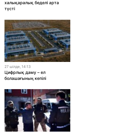
халықаралық беделі арта
түсті
27 шiлде, 14:13
Цифрлық даму – ел
болашағының кепілі