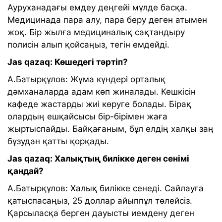
Ауруханадағы емдеу деңгейі мүлде басқа.
Медицинада пара алу, пара беру деген атымен
жоқ. Бір жылға медициналық сақтандыру
полисін алып қойсаңыз, тегін емдейді.
Jas qazaq: Көшедегі тәртіп?
А.Батырқұлов: Жұма күндері орталық
дәмханаларда адам көп жиналады. Кешкісін
кафеде жастарды жиі көруге болады. Бірақ
олардың ешқайсысы бір-бірімен жаға
жыртыспайды. Байқағаным, бұл елдің халқы заң
бұзудан қатты қорқады.
Jas qazaq: Халықтың билікке деген сенімі
қандай?
А.Батырқұлов: Халық билікке сенеді. Сайлауға
қатыспасаңыз, 25 доллар айыппұл төлейсіз.
Қарсыласқа берген дауысты иемдену деген