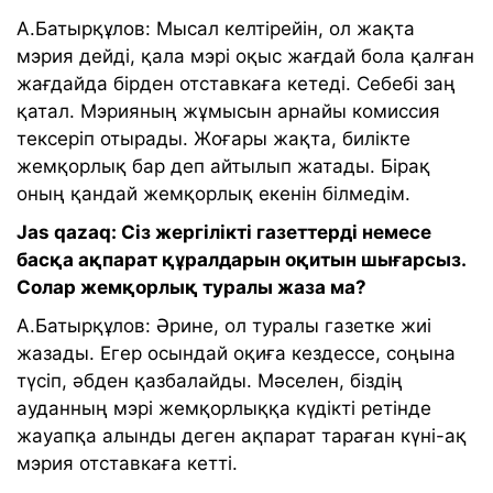
А.Батырқұлов: Мысал келтірейін, ол жақта
мэрия дейді, қала мэрі оқыс жағдай бола қалған
жағдайда бірден отставкаға кетеді. Себебі заң
қатал. Мэрияның жұмысын арнайы комиссия
тексеріп отырады. Жоғары жақта, билікте
жемқорлық бар деп айтылып жатады. Бірақ
оның қандай жемқорлық екенін білмедім.
Jas qazaq: Сіз жергілікті газеттерді немесе
басқа ақпарат құралдарын оқитын шығарсыз.
Солар жемқорлық туралы жаза ма?
А.Батырқұлов: Әрине, ол туралы газетке жиі
жазады. Егер осындай оқиға кездессе, соңына
түсіп, әбден қазбалайды. Мәселен, біздің
ауданның мэрі жемқорлыққа күдікті ретінде
жауапқа алынды деген ақпарат тараған күні-ақ
мэрия отставкаға кетті.