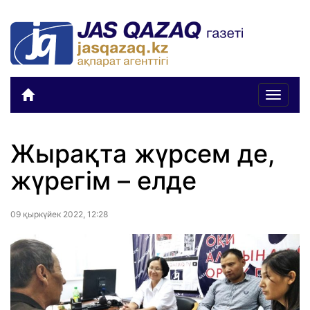
Toggle
navigat
Жырақта жүрсем де,
жүрегім – елде
09 қыркүйек 2022, 12:28