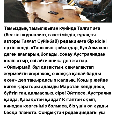
Тамыздың тамылжыған күнінде Талғат аға
(белгілі журналист, газетіміздің тұрақты
авторы Талғат Сүйінбай) редакцияға бір кісіні
ертіп келді. «Танысып қойыңдар, бұл Алмахан
деген ағаларың болады, сонау Аустралиядан
келіп отыр, өзі айтишник» деп жатыр.
«Ойпырмай, бұл қазақтың қаңғалақтап
жүрмейтін жері жоқ, о жаққа қалай барды
екен» деп таңырқасып қалдық. Қоңыр жейде
киген қараторы адамды Марстан келді десе,
бүйтіп таң қалмаспыз, сірә! Әйтпесе, Аустралия
қайда, Қазақстан қайда? Кітаптан оқып,
кинодан көргеніміз болмаса, біз үшін ол құдды
басқа планета. Сондықтан редакциядағы үш