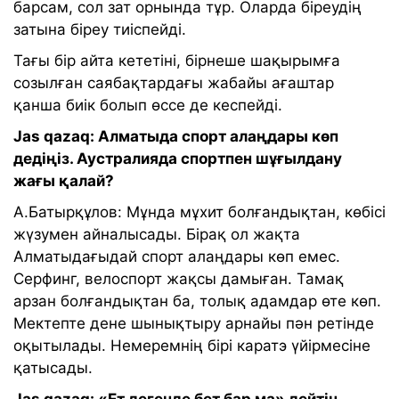
барсам, сол зат орнында тұр. Оларда біреудің
затына біреу тиіспейді.
Тағы бір айта кететіні, бірнеше шақырымға
созылған саябақтардағы жабайы ағаштар
қанша биік болып өссе де кеспейді.
Jas qazaq: Алматыда спорт алаңдары көп
дедіңіз. Аустралияда спортпен шұғылдану
жағы қалай?
А.Батырқұлов: Мұнда мұхит болғандықтан, көбісі
жүзумен айналысады. Бірақ ол жақта
Алматыдағыдай спорт алаңдары көп емес.
Серфинг, велоспорт жақсы дамыған. Тамақ
арзан болғандықтан ба, толық адамдар өте көп.
Мектепте дене шынықтыру арнайы пән ретінде
оқытылады. Немеремнің бірі каратэ үйірмесіне
қатысады.