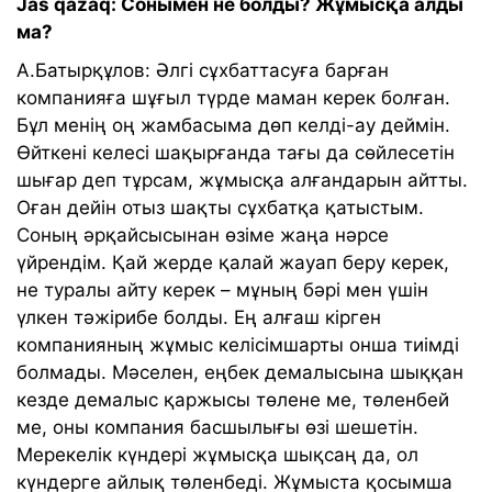
Jas qazaq: Сонымен не болды? Жұмысқа алды
ма?
А.Батырқұлов: Әлгі сұхбаттасуға барған
компанияға шұғыл түрде маман керек болған.
Бұл менің оң жамбасыма дөп келді-ау деймін.
Өйткені келесі шақырғанда тағы да сөйлесетін
шығар деп тұрсам, жұмысқа алғандарын айтты.
Оған дейін отыз шақты сұхбатқа қатыстым.
Соның әрқайсысынан өзіме жаңа нәрсе
үйрендім. Қай жерде қалай жауап беру керек,
не туралы айту керек – мұның бәрі мен үшін
үлкен тәжірибе болды. Ең алғаш кірген
компанияның жұмыс келісімшарты онша тиімді
болмады. Мәселен, еңбек демалысына шыққан
кезде демалыс қаржысы төлене ме, төленбей
ме, оны компания басшылығы өзі шешетін.
Мерекелік күндері жұмысқа шықсаң да, ол
күндерге айлық төленбеді. Жұмыста қосымша