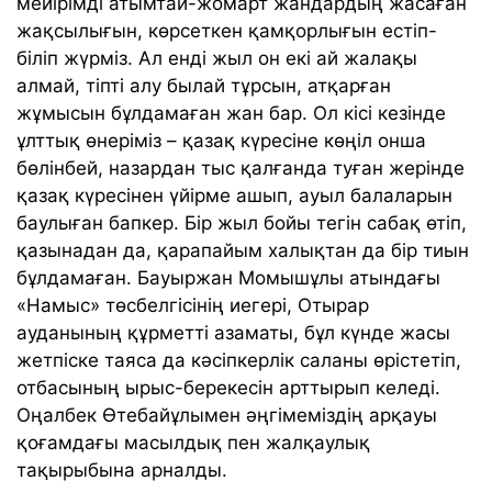
мейірімді атымтай-жомарт жандардың жасаған
жақсылығын, көрсеткен қамқорлығын естіп-
біліп жүрміз. Ал енді жыл он екі ай жалақы
алмай, тіпті алу былай тұрсын, атқарған
жұмысын бұлдамаған жан бар. Ол кісі кезінде
ұлттық өнеріміз – қазақ күресіне көңіл онша
бөлінбей, назардан тыс қалғанда туған жерінде
қазақ күресінен үйірме ашып, ауыл балаларын
баулыған бапкер. Бір жыл бойы тегін сабақ өтіп,
қазынадан да, қарапайым халықтан да бір тиын
бұлдамаған. Бауыржан Момышұлы атындағы
«Намыс» төсбелгісінің иегері, Отырар
ауданының құрметті азаматы, бұл күнде жасы
жетпіске таяса да кәсіпкерлік саланы өрістетіп,
отбасының ырыс-берекесін арттырып келеді.
Оңалбек Өтебайұлымен әңгімеміздің арқауы
қоғамдағы масылдық пен жалқаулық
тақырыбына арналды.