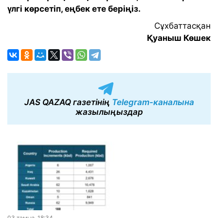
үлгі көрсетіп, еңбек ете беріңіз.
Сұхбаттасқан
Қуаныш Көшек
JAS QAZAQ газетінің
Telegram-каналына
жазылыңыздар
03 тамыз, 18:34