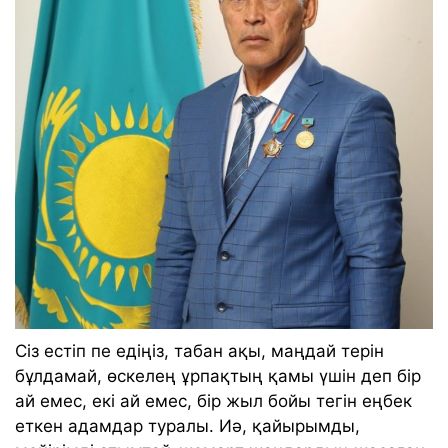
Сіз естіп пе едіңіз, табан ақы, маңдай терін
бұлдамай, өскелең ұрпақтың қамы үшін деп бір
ай емес, екі ай емес, бір жыл бойы тегін еңбек
еткен адамдар туралы. Иә, қайырымды,