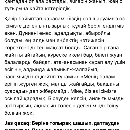
қайтадан от ала бастады. Жігерін жанып, жеңіс
тұғырына қайта көтерілдік.
Қазір байыптап қарасам, біздің сол шаруамыз өз
ісімізге деген ынтызарлық, құлай берілгендігіміз
екен. Дүниені емес, адалдықты, абыройлы
болуды, ең алдымен еңбектің нәтижесін
көрсетсек деген мақсат болды. Саған бір ғана
жайтты айтайын, күреске икемі бар, білегі жуан
балаларды байқап, ата-анасынан сұрап алу үшін
есігінің алдында жалынып-жалпайып,
басымызды еңкейтіп тұрамыз. «Менің балам
ерігіп жүрген жоқ, малды жайғайды, бақшаны
суарады» деп жібермейді. Міне, біз өз ісімізге
осылай қарадық. Біреуден келсін, айлығымызды
арттырсын, ақшасын төлесін деген міндетсіну
болған жоқ.
Jas qazaq: Бәріне топырақ шашып, даттаудан