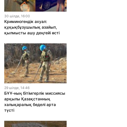
30 шiлде, 16:00
Криминогендік ахуал:
құқықбұзушылық азайып,
қылмысты ашу деңгейі өсті
29 шiлде, 14:46
БҰҰ-ның бітімгерлік миссиясы
арқылы Қазақстанның
халықаралық беделі арта
түсті