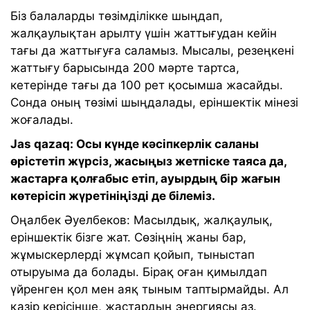
Біз балаларды төзімділікке шыңдап,
жалқаулықтан арылту үшін жаттығудан кейін
тағы да жаттығуға саламыз. Мысалы, резеңкені
жаттығу барысында 200 мәрте тартса,
кетерінде тағы да 100 рет қосымша жасайды.
Сонда оның төзімі шыңдалады, еріншектік мінезі
жоғалады.
Jas qazaq: Осы күнде кәсіпкерлік саланы
өрістетіп жүрсіз, жасыңыз жетпіске таяса да,
жастарға қолғабыс етіп, ауырдың бір жағын
көтерісіп жүретініңізді де білеміз.
Оңалбек Әуелбеков: Масылдық, жалқаулық,
еріншектік бізге жат. Сөзіңнің жаны бар,
жұмыскерлерді жұмсап қойып, тыныстап
отыруыма да болады. Бірақ оған қимылдап
үйренген қол мен аяқ тыным таптырмайды. Ал
қазір керісінше, жастардың энергиясы аз.