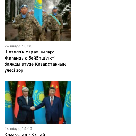
24 шiлде, 20:33
Шетелдік сарапшылар:
Жаһандық бейбітшілікті
баянды етуде Қазақстанның
үлесі зор
24 шiлде, 14:03
Қазақстан - Қытай