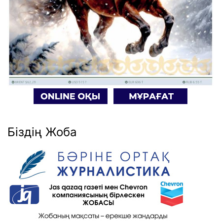
Біздің Жоба