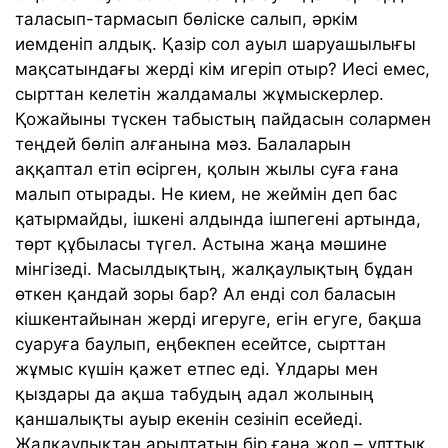
таласып-тармасып бөліске салып, әркім
иемденіп алдық. Қазір сол ауыл шаруашылығы
мақсатындағы жерді кім игеріп отыр? Иесі емес,
сырттан келетін жалдамалы жұмыскерлер.
Қожайыны түскен табыстың пайдасын солармен
теңдей бөліп алғанына мәз. Балаларын
аққаптал етіп өсірген, қолын жылы суға ғана
малып отырады. Не кием, не жеймін деп бас
қатырмайды, ішкені алдында ішпегені артында,
төрт құбыласы түгел. Астына жаңа мәшине
мінгізеді. Масылдықтың, жалқаулықтың бұдан
өткен қандай зоры бар? Ал енді сол баласын
кішкентайынан жерді игеруге, егін егуге, бақша
суаруға баулып, еңбекпен есейтсе, сырттан
жұмыс күшін қажет етпес еді. Ұлдары мен
қыздары да ақша табудың адал жолының
қаншалықты ауыр екенін сезініп есейеді.
Жалқаулықтан арылтатын бір ғана жол – ұлттық