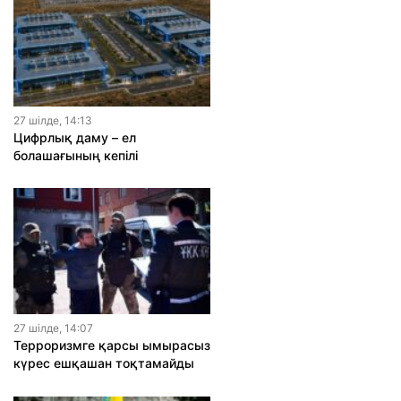
27 шiлде, 14:13
Цифрлық даму – ел
болашағының кепілі
27 шiлде, 14:07
Терроризмге қарсы ымырасыз
күрес ешқашан тоқтамайды