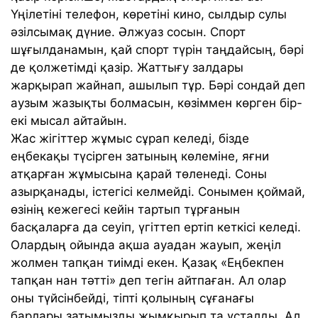
Үңілетіні телефон, көретіні кино, сылдыр сулы
әзілсымақ дүние. Әлжуаз сосын. Спорт
шұғылданамын, қай спорт түрін таңдайсың, бәрі
де қолжетімді қазір. Жаттығу залдары
жарқырап жайнап, ашылып тұр. Бәрі сондай деп
аузым жазықты болмасын, көзіммен көрген бір-
екі мысал айтайын.
Жас жігіттер жұмыс сұрап келеді, бізде
еңбекақы түсірген затының көлеміне, яғни
атқарған жұмысына қарай төленеді. Соны
азырқанады, істегісі келмейді. Сонымен қоймай,
өзінің кежегесі кейін тартып тұрғанын
басқаларға да сеуіп, үгіттеп ертіп кеткісі келеді.
Олардың ойында ақша ауадан жауып, жеңіл
жолмен тапқан тиімді екен. Қазақ «Еңбекпен
тапқан нан тәтті» деп тегін айтпаған. Ал олар
оны түйсінбейді, тіпті қолының сұғанағы
барлары затымызды жымқырып та ұсталды. Ал