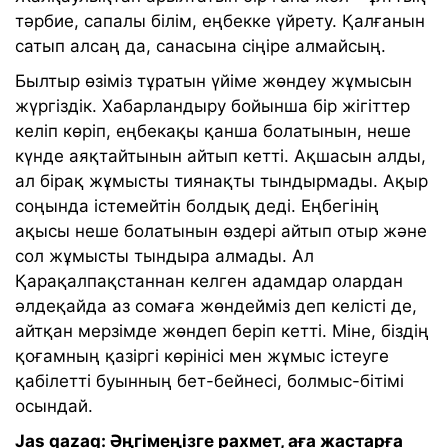
тәрбие, сапалы білім, еңбекке үйрету. Қалғанын
сатып алсаң да, санасына сіңіре алмайсың.
Былтыр өзіміз тұратын үйіме жөндеу жұмысын
жүргіздік. Хабарландыру бойынша бір жігіттер
келіп көріп, еңбекақы қанша болатынын, неше
күнде аяқтайтынын айтып кетті. Ақшасын алды,
ал бірақ жұмысты тиянақты тындырмады. Ақыр
соңында істемейтін болдық деді. Еңбегінің
ақысы неше болатынын өздері айтып отыр және
сол жұмысты тындыра алмады. Ал
Қарақалпақстаннан келген адамдар олардан
әлдеқайда аз сомаға жөндейміз деп келісті де,
айтқан мерзімде жөндеп беріп кетті. Міне, біздің
қоғамның қазіргі көрінісі мен жұмыс істеуге
қабілетті буынның бет-бейнесі, болмыс-бітімі
осындай.
Jas qazaq: Әңгімеңізге рахмет, аға жастарға