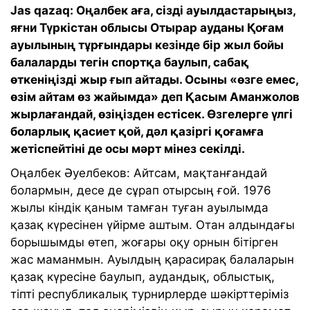
Jas qazaq: Оңалбек аға, сізді ауылдастарыңыз,
яғни Түркістан облысы Отырар ауданы Қоғам
ауылының тұрғындары кезінде бір жыл бойы
балаларды тегін спортқа баулып, сабақ
өткеніңізді жыр ғып айтады. Осыны «өзге емес,
өзім айтам өз жайымда» деп Қасым Аманжолов
жырлағандай, өзіңізден естісек. Өзгелерге үлгі
боларлық қасиет қой, дәл қазіргі қоғамға
жетіспейтіні де осы мәрт мінез секілді.
Оңалбек Әуелбеков: Айтсам, мақтанғандай
болармын, десе де сұрап отырсың ғой. 1976
жылы кіндік қаным тамған туған ауылымда
қазақ күресінен үйірме аштым. Отан алдындағы
борышымды өтеп, жоғары оқу орнын бітірген
жас маманмын. Ауылдың қарасирақ балаларын
қазақ күресіне баулып, аудандық, облыстық,
тіпті республикалық турнирлерде шәкірттеріміз