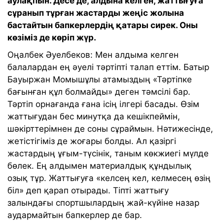
аулақпын. Десе де, алдына келген, жаттығуға
сұранып тұрған жастарды жеңіс жолына
бастайтын бапкерлердің қатары сирек. Оны
көзіміз де көріп жүр.
Оңалбек Әуелбеков: Мен алдыма келген
балалардан ең әуелі тәртіпті талап еттім. Батыр
Бауыржан Момышұлы атамыздың «Тәртіпке
бағынған құл болмайды» деген тәмсілі бар.
Тәртіп орнағанда ғана ісің ілгері басады. Өзім
жаттығудан бес минутқа да кешікпеймін,
шәкірттерімнен де соны сұраймын. Нәтижесінде,
жетістігіміз де жоғары болды. Ал қазіргі
жастардың ұғым-түсінік, таным көкжиегі мүлде
бөлек. Ең алдымен материалдық құндылық
озық тұр. Жаттығуға «келсең кел, келмесең өзің
біл» деп қарап отырады. Тіпті жаттығу
залындағы спортшылардың жай-күйіне назар
аудармайтын бапкерлер де бар.