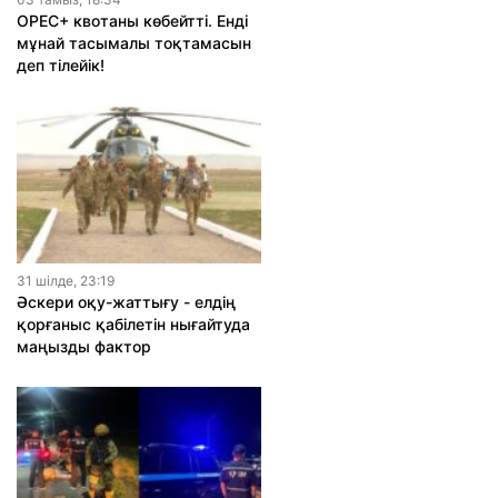
OPEC+ квотаны көбейтті. Енді
мұнай тасымалы тоқтамасын
деп тілейік!
31 шiлде, 23:19
Әскери оқу-жаттығу - елдің
қорғаныс қабілетін нығайтуда
маңызды фактор