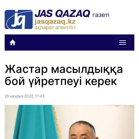
Toggle
navigat
Жастар масылдыққа
бой үйретпеуі керек
25 наурыз 2022, 11:43