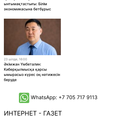
ынтымақтастығы: Білім
экономикасына бетбұрыс
23 шiлде, 16:00
Әкімжан Үмбеталин:
Киберқылмысқа қарсы
ымырасыз күрес оң нәтижесін
беруде
WhatsApp: +7 705 717 9113
ИНТЕРНЕТ - ГАЗЕТ