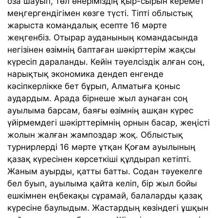
оза шауып, төл өнеріміздің қыр-сырын керемет
меңгергендігімен көзге түсті. Тіпті облыстық
жарыста командалық есепте 16 мәрте
жеңгенбіз. Отырар ауданының командасында
негізінен өзімнің баптаған шәкірттерім жақсы
күресіп дараланды. Кейін тәуелсіздік алған соң,
нарықтық экономика дендеп енгенде
кәсіпкерлікке бет бұрып, Алматыға қоныс
аудардым. Арада бірнеше жыл аунаған соң
ауылыма барсам, баяғы өзімнің ашқан күрес
үйірмемдегі шәкірттерімнің орнын басар, жеңісті
жолын жалған жампоздар жоқ. Облыстық
турнирлерді 16 мәрте ұтқан Қоғам ауылының
қазақ күресінен көрсеткіші құлдырап кетіпті.
Жаным ауырды, қатты батты. Содан тәуекелге
бел буып, ауылыма қайта келіп, бір жыл бойы
ешкімнен еңбекақы сұрамай, балаларды қазақ
күресіне баулыдым. Жастардың көзіндегі ұшқын