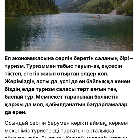
Ел экономикасына серпін беретін саланың бірі –
туризм. Туризммен табыс тауып-ақ еңсесін
тіктеп, етегін жиып отырған елдер көп.
Жеріміздің асты да, үсті де ен байлыққа кенен
біздің елде туризм саласы төрт аяғын тең
баспай тұр. Мемлекет тарапынан бөлінетін
қаржы да мол, қабылданатын бағдарламалар
да ерен.
Осындай серпін берумен көрікті аймақ, көркем
мекеніміз туристерді тартатын орталыққа