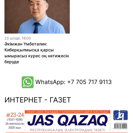
23 шiлде, 16:00
Әкімжан Үмбеталин:
Киберқылмысқа қарсы
ымырасыз күрес оң нәтижесін
беруде
WhatsApp: +7 705 717 9113
ИНТЕРНЕТ - ГАЗЕТ