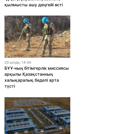
қылмысты ашу деңгейі өсті
29 шiлде, 14:46
БҰҰ-ның бітімгерлік миссиясы
арқылы Қазақстанның
халықаралық беделі арта
түсті