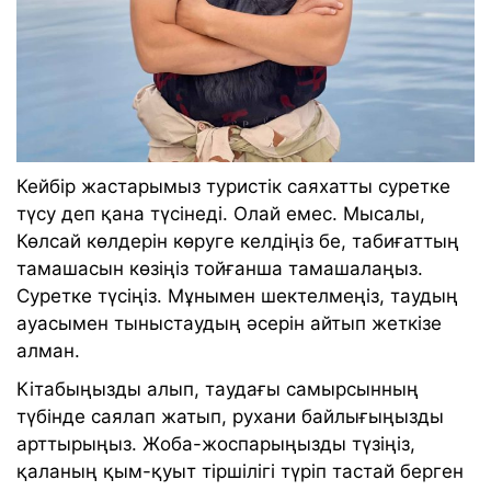
Кейбір жастарымыз туристік саяхатты суретке
түсу деп қана түсінеді. Олай емес. Мысалы,
Көлсай көлдерін көруге келдіңіз бе, табиғаттың
тамашасын көзіңіз тойғанша тамашалаңыз.
Суретке түсіңіз. Мұнымен шектелмеңіз, таудың
ауасымен тыныстаудың әсерін айтып жеткізе
алман.
Кітабыңызды алып, таудағы самырсынның
түбінде саялап жатып, рухани байлығыңызды
арттырыңыз. Жоба-жоспарыңызды түзіңіз,
қаланың қым-қуыт тіршілігі түріп тастай берген