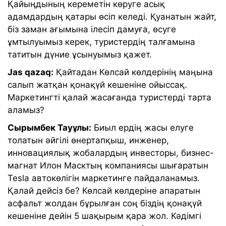
Қайыңдының кереметін көруге асық
адамдардың қатары өсіп келеді. Қуанатын жайт,
біз заман ағымына ілесіп дамуға, өсуге
ұмтылуымыз керек, туристердің талғамына
татитын дүние ұсынуымыз қажет.
Jas qazaq:
Қайтадан Көлсай көлдерінің маңына
салып жатқан қонақүй кешеніне ойыссақ.
Маркетингті қалай жасағанда туристерді тарта
аламыз?
Сырымбек Тауұлы:
Биыл ердің жасы елуге
толатын әйгілі өнертапқыш, инженер,
инновациялық жобалардың инвесторы, бизнес-
магнат Илон Масктың компаниясы шығаратын
Tesla автокөлігін маркетинге пайдаланамыз.
Қалай дейсіз бе? Көлсай көлдеріне апаратын
асфальт жолдан бұрылған соң біздің қонақүй
кешеніне дейін 5 шақырым қара жол. Кәдімгі