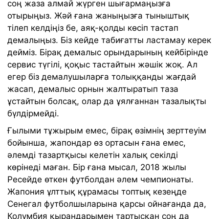
соң жаза алмай жүрген шығармаңызға
отырыңыз. Жәй ғана жаныңызға тыныштық
тілеп келдіңіз бе, аяқ-қолды көсіп тастап
демалыңыз. Біз кейде табиғатты ластамау керек
дейміз. Бірақ демалыс орындарының кейбірінде
сервис түгілі, қоқыс тастайтын жәшік жоқ. Ал
егер біз демалушыларға толыққанды жағдай
жасап, демалыс орнын жалтыратып таза
ұстайтын болсақ, олар да ұялғаннан тазалықты
бүлдірмейді.
Ғылыми тұжырым емес, бірақ өзімнің зерттеуім
бойынша, жапондар өз ортасын ғана емес,
әлемді тазартқысы келетін халық секілді
көрінеді маған. Бір ғана мысал, 2018 жылы
Ресейде өткен футболдан әлем чемпионаты.
Жапония ұлттық құрамасы топтық кезеңде
Сенегал футболшыларына қарсы ойнағанда да,
Колумбия қырандарымен тартысқан соң да