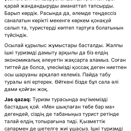
қарай жандандыруды аманаттап тапсырды.
Барып көрдік. Расында да, әлемде теңдессіз
саналатын көрікті мекенге көркем қонақүй
салып та, туристерді көптеп тартуға болатынын
түйсіндік.
Осылай құрылыс жұмыстары басталды. Жалпы
ішкі туризмді дамыту арқылы да біз елдің
экономикалық әлеуетін жақсарта аламыз. Соған
титтей де болса, үлесімізді қоссақ деген ниетпен
осы шаруаны арқалап келеміз. Пайда табу
туралы әлі ертерек. Өйткені бізде бұл сала әлі
дами қойған жоқ.
Jas qazaq:
Туризм турасында әңгімемізді
бастадық қой. «Мен шықпаған төбе бар ма»
дегендей, сіздің де табаныңыз турист ретінде
талай елдің топырағына тиді. Қызметтік
сапармен де шетелге жиі ұшасыз. Ішкі туризмді