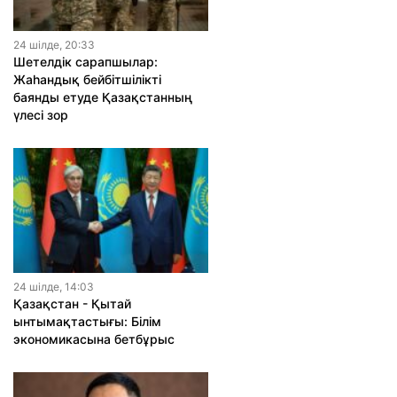
24 шiлде, 20:33
Шетелдік сарапшылар:
Жаһандық бейбітшілікті
баянды етуде Қазақстанның
үлесі зор
24 шiлде, 14:03
Қазақстан - Қытай
ынтымақтастығы: Білім
экономикасына бетбұрыс