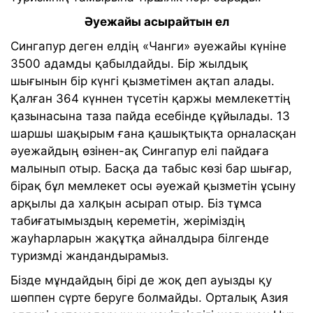
Әуежайы асырайтын ел
Сингапур деген елдің «Чанги» әуежайы күніне
3500 адамды қабылдайды. Бір жылдық
шығынын бір күнгі қызметімен ақтап алады.
Қалған 364 күннен түсетін қаржы мемлекеттің
қазынасына таза пайда есебінде құйылады. 13
шаршы шақырым ғана қашықтықта орналасқан
әуежайдың өзінен-ақ Сингапур елі пайдаға
малынып отыр. Басқа да табыс көзі бар шығар,
бірақ бұл мемлекет осы әуежай қызметін ұсыну
арқылы да халқын асырап отыр. Біз тұмса
табиғатымыздың кереметін, жеріміздің
жауһарларын жақұтқа айналдыра білгенде
туризмді жандандырамыз.
Бізде мұндайдың бірі де жоқ деп ауызды қу
шөппен сүрте беруге болмайды. Орталық Азия