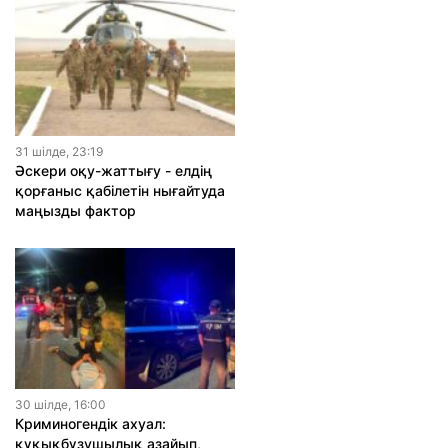
31 шiлде, 23:19
Әскери оқу-жаттығу - елдің
қорғаныс қабілетін нығайтуда
маңызды фактор
30 шiлде, 16:00
Криминогендік ахуал:
құқықбұзушылық азайып,