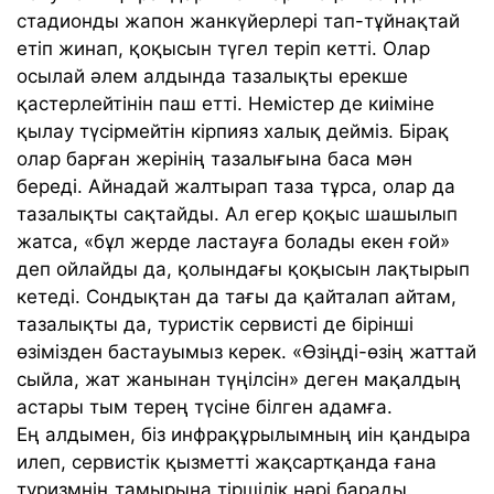
стадионды жапон жанкүйерлері тап-тұйнақтай
етіп жинап, қоқысын түгел теріп кетті. Олар
осылай әлем алдында тазалықты ерекше
қастерлейтінін паш етті. Немістер де киіміне
қылау түсірмейтін кірпияз халық дейміз. Бірақ
олар барған жерінің тазалығына баса мән
береді. Айнадай жалтырап таза тұрса, олар да
тазалықты сақтайды. Ал егер қоқыс шашылып
жатса, «бұл жерде ластауға болады екен ғой»
деп ойлайды да, қолындағы қоқысын лақтырып
кетеді. Сондықтан да тағы да қайталап айтам,
тазалықты да, туристік сервисті де бірінші
өзімізден бастауымыз керек. «Өзіңді-өзің жаттай
сыйла, жат жанынан түңілсін» деген мақалдың
астары тым терең түсіне білген адамға.
Ең алдымен, біз инфрақұрылымның иін қандыра
илеп, сервистік қызметті жақсартқанда ғана
туризмнің тамырына тіршілік нәрі барады.