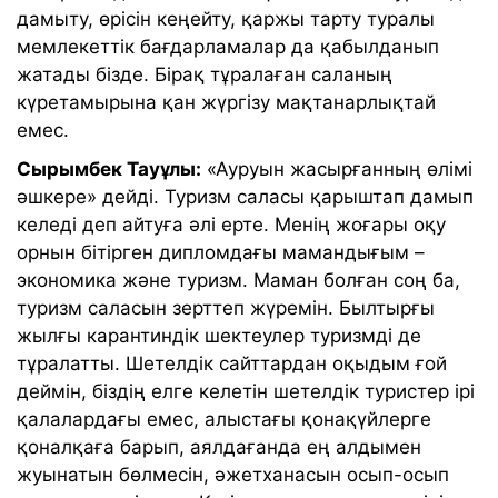
дамыту, өрісін кеңейту, қаржы тарту туралы
мемлекеттік бағдарламалар да қабылданып
жатады бізде. Бірақ тұралаған саланың
күретамырына қан жүргізу мақтанарлықтай
емес.
Сырымбек Тауұлы:
«Ауруын жасырғанның өлімі
әшкере» дейді. Туризм саласы қарыштап дамып
келеді деп айтуға әлі ерте. Менің жоғары оқу
орнын бітірген дипломдағы мамандығым –
экономика және туризм. Маман болған соң ба,
туризм саласын зерттеп жүремін. Былтырғы
жылғы карантиндік шектеулер туризмді де
тұралатты. Шетелдік сайттардан оқыдым ғой
деймін, біздің елге келетін шетелдік туристер ірі
қалалардағы емес, алыстағы қонақүйлерге
қоналқаға барып, аялдағанда ең алдымен
жуынатын бөлмесін, әжетханасын осып-осып