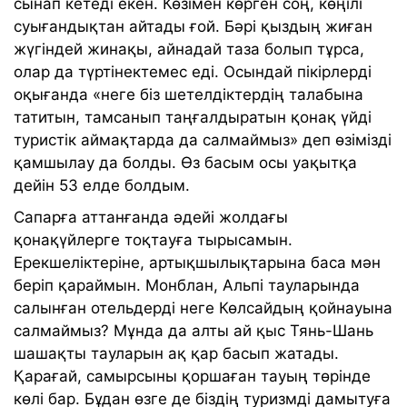
сынап кетеді екен. Көзімен көрген соң, көңілі
суығандықтан айтады ғой. Бәрі қыздың жиған
жүгіндей жинақы, айнадай таза болып тұрса,
олар да түртінектемес еді. Осындай пікірлерді
оқығанда «неге біз шетелдіктердің талабына
татитын, тамсанып таңғалдыратын қонақ үйді
туристік аймақтарда да салмаймыз» деп өзімізді
қамшылау да болды. Өз басым осы уақытқа
дейін 53 елде болдым.
Сапарға аттанғанда әдейі жолдағы
қонақүйлерге тоқтауға тырысамын.
Ерекшеліктеріне, артықшылықтарына баса мән
беріп қараймын. Монблан, Альпі тауларында
салынған отельдерді неге Көлсайдың қойнауына
салмаймыз? Мұнда да алты ай қыс Тянь-Шань
шашақты тауларын ақ қар басып жатады.
Қарағай, самырсыны қоршаған тауың төрінде
көлі бар. Бұдан өзге де біздің туризмді дамытуға