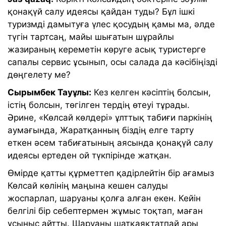
қонақүй салу идеясы қайдан туды? Бұл ішкі
туризмді дамытуға үлес қосудың қамы ма, әлде
түгін тартсаң, майы шығатын шұрайлы
жазираның кереметін көруге асық туристерге
сапалы сервис ұсынып, осы салада да кәсібіңізді
дөңгелету ме?
Сырымбек Тауұлы:
Кез келген кәсіптің болсын,
істің болсын, төгілген тердің өтеуі тұрады.
Әрине, «Көлсай көлдері» ұлттық табиғи паркінің
аумағында, Жаратқанның біздің елге тарту
еткен әсем табиғатының аясында қонақүй салу
идеясы ертеден ой түкпірінде жатқан.
Өмірде қатты құрметтеп қадірлейтін бір ағамыз
Көлсай көлінің маңына кешен салуды
жоспарлап, шаруаны қолға алған екен. Кейін
белгілі бір себептермен жұмыс тоқтап, маған
ұсыныс айтты. Шаруаны шатқаяқтатпай ары