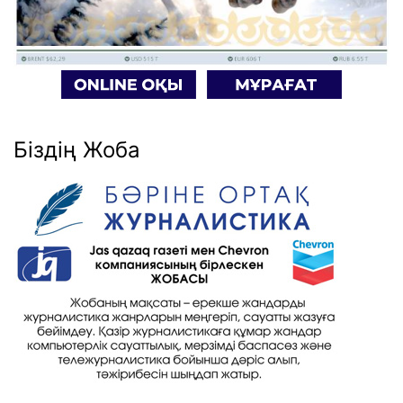
Біздің Жоба