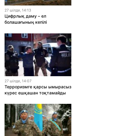
27 шiлде, 14:13
Цифрлық даму – ел
болашағының кепілі
27 шiлде, 14:07
Терроризмге қарсы ымырасыз
күрес ешқашан тоқтамайды