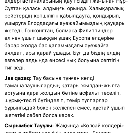
елдері астаналарының қауіпсіздігі жағынан Нұр-
Сұлтан қаласы алдыңғы орында. Халықаралық
рейстердің көпшілігін қабылдауға, қондырып,
ұшыруға Елордадағы әуежайымыздың қауқары
жетеді. Гонконгтан, болмаса Филиппиндер
елінен ұшып шыққан ұшақ Еуропа елдеріне
барар жолда бас қаламыздағы әуежайға
аялдап, ары қарай ұшады. Бұл да біздің елдің
өзгелер алдында еңсесі нық болуына септігін
тигізеді.
Jas qazaq:
Тау басына тұнған көлді
тамашалаушылардың қатары жылдан-жылға
артуына қара жолдың бетіне асфальт төселіп,
шұрық-тесігі бүтінделіп, темір тұлпарлар
бұрынғыдай бөкен желіспен емес, құстай ұшып
жететіні себеп болса керек.
Сырымбек Тауұлы:
Жақында «Көлсай көлдері»