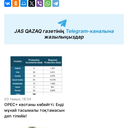
JAS QAZAQ газетінің
Telegram-каналына
жазылыңыздар
03 тамыз, 18:34
OPEC+ квотаны көбейтті. Енді
мұнай тасымалы тоқтамасын
деп тілейік!