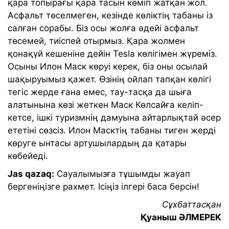
қара топырағы қара тасын көміп жатқан жол.
Асфальт төселмеген, кезінде көліктің табаны із
салған сорабы. Біз осы жолға әдейі асфальт
төсемей, тиіспей отырмыз. Қара жолмен
қонақүй кешеніне дейін Tesla көлігімен жүреміз.
Осыны Илон Маск көруі керек, біз оны осылай
шақыруымыз қажет. Өзінің ойлап тапқан көлігі
тегіс жерде ғана емес, тау-тасқа да шыға
алатынына көзі жеткен Маск Көлсайға келіп-
кетсе, ішкі туризмнің дамуына айтарлықтай әсер
ететіні сөзсіз. Илон Масктің табаны тиген жерді
көруге ынтасы артушылардың да қатары
көбейеді.
Jas qazaq:
Сауалымызға тұшымды жауап
бергеніңізге рахмет. Ісіңіз ілгері баса берсін!
Сұхбаттасқан
Қуаныш ӘЛМЕРЕК