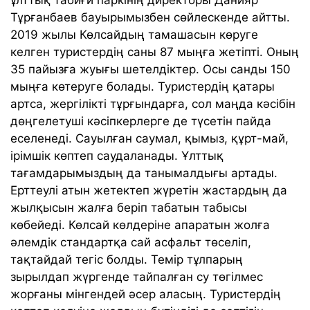
ұлттық табиғи паркінің директоры Данияр
Тұрғанбаев бауырымызбен сөйлескенде айтты.
2019 жылы Көлсайдың тамашасын көруге
келген туристердің саны 87 мыңға жетіпті. Оның
35 пайызға жуығы шетелдіктер. Осы санды 150
мыңға көтеруге болады. Туристердің қатары
артса, жергілікті тұрғындарға, сол маңда кәсібін
дөңгелетуші кәсіпкерлерге де түсетін пайда
еселенеді. Сауылған саумал, қымыз, құрт-май,
ірімшік көптеп саудаланады. Ұлттық
тағамдарымыздың да танымалдығы артады.
Ерттеулі атын жетектеп жүретін жастардың да
жылқысын жалға беріп табатын табысы
көбейеді. Көлсай көлдеріне апаратын жолға
әлемдік стандартқа сай асфальт төселіп,
тақтайдай тегіс болды. Темір тұлпарың
зырылдап жүргенде тайпалған су төгілмес
жорғаны мінгендей әсер аласың. Туристердің