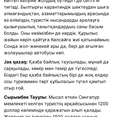
көптеп келуіне жолдың бүтіндігі де септігін
тигізді. Былтырғы карантиндік шектеуден шыға
алмағандықтан, азаматтарымыздың арасында
өз еліміздің туристік нысандарды аралауға
қызығушылық танытқандардың саны басым
болды. Оны көзімізбен де көрдік. Құрылыс
жайын көріп қайтуға Көлсайға жиі қатынаймын.
Сонда жол-жөнекей ары да, бері де ағылған
жолаушылар автобусы көп.
Jas qazaq:
Қазба байлық таусылады, мұнай да
сарқылады, көмір мен темір де түгесіледі.
Біздегі бар қазба байлықтың бірі де жоқ елдер
осы туризммен төрт құбыласын түгел қамтып
отыр ғой.
Сырымбек Тауұлы:
Мысал еткен Сингапур
мемлекеті келген туристің әрқайсысынан 1200
доллар көлемінде қаражатын алып қалады.
Жапония әр туристен 1500 доллар «сауып