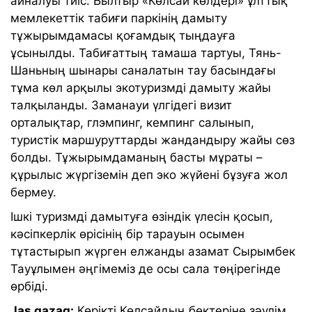
айналуы тиіс. Былтыр «Көлсай көлдері» ұлттық
мемлекеттік табиғи паркінің дамыту
тұжырымдамасы қоғамдық тыңдауға
ұсынылды. Табиғаттың тамаша тартуы, Тянь-
Шаньның шынары саналатын тау басындағы
тұма көл арқылы экотуризмді дамыту жайы
талқыланды. Заманауи үлгідегі визит
орталықтар, глэмпинг, кемпинг салынып,
туристік маршуруттарды жандандыру жайы сөз
болды. Тұжырымдаманың басты мұраты –
құрылыс жүргіземін деп эко жүйені бұзуға жол
бермеу.
Ішкі туризмді дамытуға өзіндік үлесін қосып,
кәсіпкерлік өрісінің бір тарауын осымен
тұтастырып жүрген елжанды азамат Сырымбек
Тауұлымен әңгімеміз де осы сала төңірегінде
өрбіді.
Jas qazaq:
Көрікті Көлсайдың бөктеріне зәулім