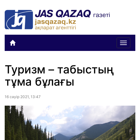
Toggle
navigat
Туризм – табыстың
тұма бұлағы
16 сәуiр 2021, 13:47