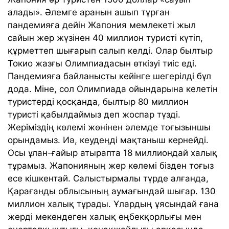
алады». Әлемге аранын ашып тұрған
пандемияға дейін Жапония мемлекеті жыл
сайын жер жүзінен 40 миллион туристі күтіп,
құрметтеп шығарып салып келді. Олар былтыр
Токио жазғы Олимпиадасын өткізуі тиіс еді.
Пандемияға байланысты кейінге шегерілді бұл
дода. Міне, сол Олимпиада ойындарына келетін
туристерді қосқанда, былтыр 80 миллион
туристі қабылдаймыз деп жоспар түзді.
Жеріміздің көлемі жөнінен әлемде тоғызыншы
орындамыз. Иә, кеудеңді мақтаныш кернейді.
Осы ұлан-ғайыр атырапта 18 миллиондай халық
тұрамыз. Жапонияның жер көлемі бізден тоғыз
есе кішкентай. Салыстырмалы түрде алғанда,
Қарағанды облысының аумағындай шығар. 130
миллион халық тұрады. Ұлардың ұясындай ғана
жерді мекендеген халық еңбекқорлығы мен