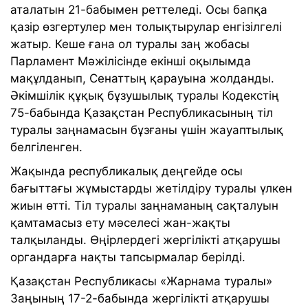
аталатын 21-бабымен реттеледі. Осы бапқа
қазір өзгертулер мен толықтырулар енгізілгелі
жатыр. Кеше ғана ол туралы заң жобасы
Парламент Мәжілісінде екінші оқылымда
мақұлданып, Сенаттың қарауына жолданды.
Әкімшілік құқық бұзушылық туралы Кодекстің
75-бабында Қазақстан Республикасының тiл
туралы заңнамасын бұзғаны үшiн жауаптылық
белгіленген.
Жақында республикалық деңгейде осы
бағыттағы жұмыстарды жетілдіру туралы үлкен
жиын өтті. Тіл туралы заңнаманың сақталуын
қамтамасыз ету мәселесі жан-жақты
талқыланды. Өңірлердегі жергілікті атқарушы
органдарға нақты тапсырмалар берілді.
Қазақстан Республикасы «Жарнама туралы»
Заңының 17-2-бабында жергілікті атқарушы