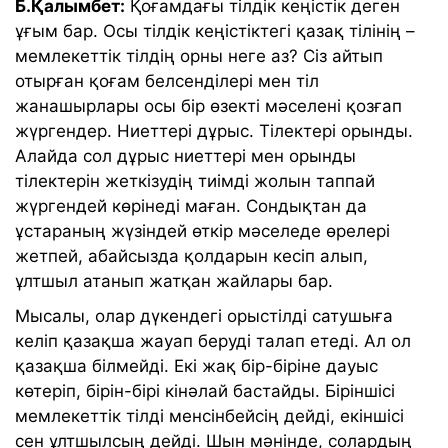
Б.Қалымбет:
Қоғамдағы тілдік кеңістік деген
ұғым бар. Осы тілдік кеңістіктегі қазақ тілінің –
мемлекеттік тілдің орны неге аз? Сіз айтып
отырған қоғам белсенділері мен тіл
жанашырлары осы бір өзекті мәселені қозғап
жүргендер. Ниеттері дұрыс. Тілектері орынды.
Алайда сол дұрыс ниеттері мен орынды
тілектерін жеткізудің тиімді жолын таппай
жүргендей көрінеді маған. Сондықтан да
ұстараның жүзіндей өткір мәселеде өрелері
жетпей, абайсызда қолдарын кесіп алып,
ұлтшыл атанып жатқан жайлары бар.
Мысалы, олар дүкендегі орыстілді сатушыға
келіп қазақша жауап беруді талап етеді. Ал ол
қазақша білмейді. Екі жақ бір-біріне дауыс
көтеріп, бірін-бірі кінәлай бастайды. Біріншісі
мемлекеттік тілді менсінбейсің дейді, екіншісі
сен ұлтшылсың дейді. Шын мәнінде, солардың