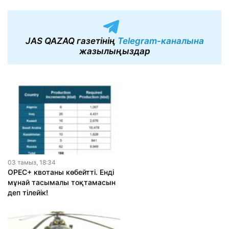
JAS QAZAQ газетінің
Telegram-каналына
жазылыңыздар
03 тамыз, 18:34
OPEC+ квотаны көбейтті. Енді
мұнай тасымалы тоқтамасын
деп тілейік!