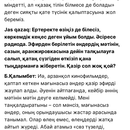
міндетті, ал «қазақ тілін білмесе де болады»
деген сияқты қате түсінік қалыптасуына жол
береміз.
Jas qazaq: Ертеректе өзіңіз де білесіз,
көркемдік кеңес деген ұйым болды. Әсіресе
радиода. Эфирден берілетін әндердің мәтінін,
сазын, аранжировкасына дейін талқылауға
салып, қатаң сүзгіден өткізіп қана
тыңдарманға жіберетін. Қазір сол жоқ қой?
Б.Қалымбет:
Иә, арзанқол кинофильмдер,
қаптап кеткен мағынасыз әндер қазір эфирді
жаулап алды. Әуенін айтпағанда, кейбір әннің
мәтінін мәтін деуге келмейді. Мені
таңқалдыратыны – сол мәнсіз, мағынасыз
әндер, оның орындаушысы жастар арасында
танымал. Олар өлең емес, өлеңдерді жатқа
айтып жүреді. Абай атамыз «сөз түзелді,