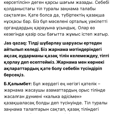
көрсетілсін» деген қарсы шағым жазады. Себебі
қолданыстағы тіл туралы заңнама талабы
сақталған. Қате болса да, түбіртектің қазақша
нұсқасы бар. Біз бұл мәселені орталық уәкілетті
органдардың қарауына ұсындық. Олар өз
кезегінде қазір осы бағытта жұмыс істеп жатыр.
Jas qazaq: Тілді шұбарлау шаруасы ертеден
айтылып келеді. Біз жарнама мәтіндеріндегі
ақсақ аударманы қазақ тілін келемеждеу, тіпті
қорлау деп есептейміз. Жарнама мен көрнекі
ақпараттардың қате болу себебін түсіндіріп
берсеңіз.
Б.Қалымбет:
Бұл жердегі ең негізгі қателік –
жарнама жасаушы азаматтардың орыс тілінде
жасалған дүниені «калька әдісімен»
қазақшаласақ болды деп түсінуінде. Тіл туралы
заңнама талаптарын сақтап, қазақ тіліндегі