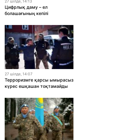
27 шiлде, 14:13
Цифрлық даму – ел
болашағының кепілі
27 шiлде, 14:07
Терроризмге қарсы ымырасыз
күрес ешқашан тоқтамайды