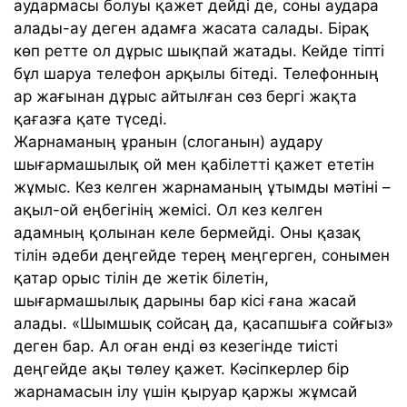
аудармасы болуы қажет дейді де, соны аудара
алады-ау деген адамға жасата салады. Бірақ
көп ретте ол дұрыс шықпай жатады. Кейде тіпті
бұл шаруа телефон арқылы бітеді. Телефонның
ар жағынан дұрыс айтылған сөз бергі жақта
қағазға қате түседі.
Жарнаманың ұранын (слоганын) аудару
шығармашылық ой мен қабілетті қажет ететін
жұмыс. Кез келген жарнаманың ұтымды мәтіні –
ақыл-ой еңбегінің жемісі. Ол кез келген
адамның қолынан келе бермейді. Оны қазақ
тілін әдеби деңгейде терең меңгерген, сонымен
қатар орыс тілін де жетік білетін,
шығармашылық дарыны бар кісі ғана жасай
алады. «Шымшық сойсаң да, қасапшыға сойғыз»
деген бар. Ал оған енді өз кезегінде тиісті
деңгейде ақы төлеу қажет. Кәсіпкерлер бір
жарнамасын ілу үшін қыруар қаржы жұмсай