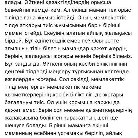
алады. Өйткені қазақтілділердің орысша
білмейтіні кемде-кем. Ал екінші маман тек орыс
тілінде ғана жұмыс істейді. Оның мемлекеттік
тілде атқаруы тиіс жұмысының бәрін бірінші
маман істейді. Екеуінің алатын айлық жалақысы
бірдей. Бұл әділетсіздік емес пе? Осы ретте
ағылшын тілін білетін мамандар қажет жердің
бәрінің жалақысы жоғары екенін бәріміз білеміз.
Бұл заңды да. Өйткені оның кәсіби біліктілігінің
деңгейі тілдерді меңгеру тұрғысынан келгенде
өзгелерден жоғары. Сол секілді, мемлекеттік
тілді меңгерген мемлекеттік мекеме
қызметкерлерінің кәсіби біліктілігі де жоғары
бағалануы тиіс. Ол үшін қосымша қаржы да
қажет емес, бәрін сол мекеме қызметкерлерінің
жалақысына бөлінген қаражаттың шегінде
шешуге болады. Бірінші маманға екінші
маманның есебінен үстемақы беріліп, айлық