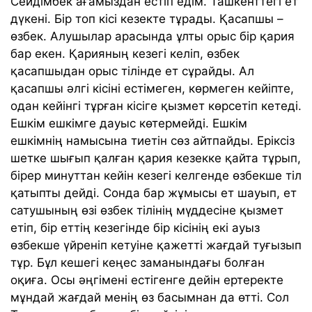
Сейдімбек ағамыздан естіп едім. Ташкенттегі ет
дүкені. Бір топ кісі кезекте тұрады. Қасапшы –
өзбек. Алушылар арасында ұлты орыс бір қария
бар екен. Қарияның кезегі келіп, өзбек
қасапшыдан орыс тілінде ет сұрайды. Ал
қасапшы әлгі кісіні естімеген, көрмеген кейіпте,
одан кейінгі тұрған кісіге қызмет көрсетіп кетеді.
Ешкім ешкімге дауыс көтермейді. Ешкім
ешкімнің намысына тиетін сөз айтпайды. Еріксіз
шетке шығып қалған қария кезекке қайта тұрып,
бірер минуттан кейін кезегі келгенде өзбекше тіл
қатыпты дейді. Сонда бар жұмысы ет шауып, ет
сатушының өзі өзбек тілінің мүддесіне қызмет
етіп, бір еттің кезегінде бір кісінің екі ауыз
өзбекше үйреніп кетуіне қажетті жағдай туғызып
тұр. Бұл кешегі кеңес заманындағы болған
оқиға. Осы әңгімені естігенге дейін ертеректе
мұндай жағдай менің өз басымнан да өтті. Сол