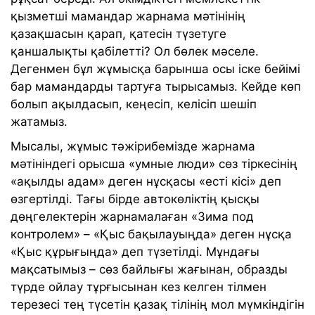
қызметші мамандар жарнама мәтінінің
қазақшасын қарап, қатесін түзетуге
қаншалықты қабілетті? Ол бөлек мәселе.
Дегенмен бұл жұмысқа барынша осы іске бейімі
бар мамандарды тартуға тырысамыз. Кейде көп
болып ақылдасып, кеңесіп, келісіп шешіп
жатамыз.
Мысалы, жұмыс тәжірибемізде жарнама
мәтініндегі орысша «умные люди» сөз тіркесінің
«ақылды адам» деген нұсқасы «есті кісі» деп
өзгертілді. Тағы бірде автокөліктің қысқы
дөңгелектерін жарнамалаған «Зима под
контролем» – «Қыс бақылауыңда» деген нұсқа
«Қыс құрығыңда» деп түзетілді. Мұндағы
мақсатымыз – сөз байлығы жағынан, образды
түрде ойлау тұрғысынан кез келген тілмен
терезесі тең түсетін қазақ тілінің мол мүмкіндігін