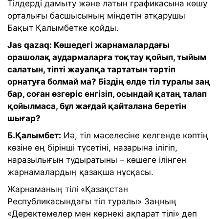
Тілдерді дамыту және латын графикасына көшу
орталығы басшысының міндетін атқарушы
Бақыт Қалымбетке қойды.
Jas qazaq: Көшедегі жарнамалардағы
орашолақ аудармаларға тоқтау қойып, тыйым
салатын, тіпті жауапқа тартатын тәртіп
орнатуға болмай ма? Біздің елде тіл туралы заң
бар, соған өзгеріс енгізіп, осындай қатаң талап
қойылмаса, бұл жағдай қайталана беретін
шығар?
Б.Қалымбет:
Иә, тіл мәселесіне келгенде көптің
көзіне ең бірінші түсетіні, назарына ілігіп,
наразылығын тудыратыны – көшеге ілінген
жарнамалардың қазақша нұсқасы.
Жарнаманың тілі «Қазақстан
Республикасындағы тіл туралы» Заңның
«Деректемелер мен көрнекi ақпарат тiлi» деп