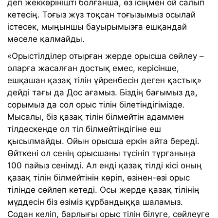
деп жеккөрінішті болғанша, өз ісіңмен ой салып
кетесің. Тоғыз жүз тоқсан тоғызымыз осылай
істесек, мыңыншы бауырымызға ешқандай
мәселе қалмайды.
«Орыстілділер отырған жерде орысша сөйлеу –
оларға жасалған достық емес, керісінше,
ешқашан қазақ тілін үйренбесін деген қастық»
дейді тағы да Дос ағамыз. Біздің бағымыз да,
сорымыз да сол орыс тілін білетіндігімізде.
Мысалы, біз қазақ тілін білмейтін адаммен
тілдескенде ол тіл білмейтіндігіне еш
қысылмайды. Ойын орысша еркін айта береді.
Өйткені ол сенің орысшаны түсініп тұрғаныңа
100 пайыз сенімді. Ал енді қазақ тілді кісі оның
қазақ тілін білмейтінін көріп, өзінен-өзі орыс
тілінде сөйлеп кетеді. Осы жерде қазақ тілінің
мүддесін біз өзіміз құрбандыққа шаламыз.
Содан келіп, барлығы орыс тілін білуге, сөйлеуге