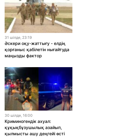
31 шiлде, 23:19
Әскери оқу-жаттығу - елдің
қорғаныс қабілетін нығайтуда
маңызды фактор
30 шiлде, 16:00
Криминогендік ахуал:
құқықбұзушылық азайып,
қылмысты ашу деңгейі өсті