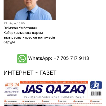
23 шiлде, 16:00
Әкімжан Үмбеталин:
Киберқылмысқа қарсы
ымырасыз күрес оң нәтижесін
беруде
WhatsApp: +7 705 717 9113
ИНТЕРНЕТ - ГАЗЕТ