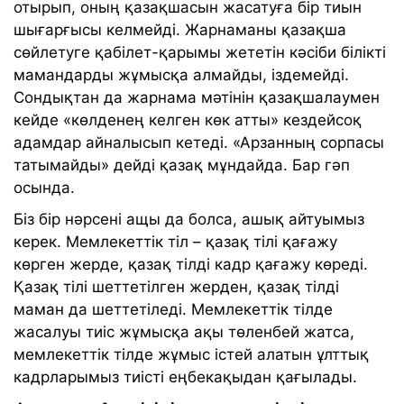
отырып, оның қазақшасын жасатуға бір тиын
шығарғысы келмейді. Жарнаманы қазақша
сөйлетуге қабілет-қарымы жететін кәсіби білікті
мамандарды жұмысқа алмайды, іздемейді.
Сондықтан да жарнама мәтінін қазақшалаумен
кейде «көлденең келген көк атты» кездейсоқ
адамдар айналысып кетеді. «Арзанның сорпасы
татымайды» дейді қазақ мұндайда. Бар гәп
осында.
Біз бір нәрсені ащы да болса, ашық айтуымыз
керек. Мемлекеттік тіл – қазақ тілі қағажу
көрген жерде, қазақ тілді кадр қағажу көреді.
Қазақ тілі шеттетілген жерден, қазақ тілді
маман да шеттетіледі. Мемлекеттік тілде
жасалуы тиіс жұмысқа ақы төленбей жатса,
мемлекеттік тілде жұмыс істей алатын ұлттық
кадрларымыз тиісті еңбекақыдан қағылады.