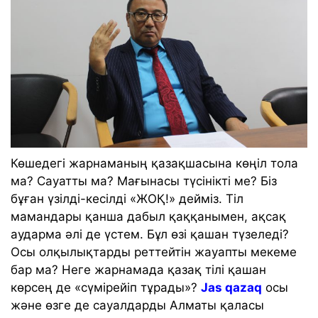
Көшедегі жарнаманың қазақшасына көңіл тола
ма? Сауатты ма? Мағынасы түсінікті ме? Біз
бұған үзілді-кесілді «ЖОҚ!» дейміз. Тіл
мамандары қанша дабыл қаққанымен, ақсақ
аударма әлі де үстем. Бұл өзі қашан түзеледі?
Осы олқылықтарды реттейтін жауапты мекеме
бар ма? Неге жарнамада қазақ тілі қашан
көрсең де «сүмірейіп тұрады»?
Jas qazaq
осы
және өзге де сауалдарды Алматы қаласы