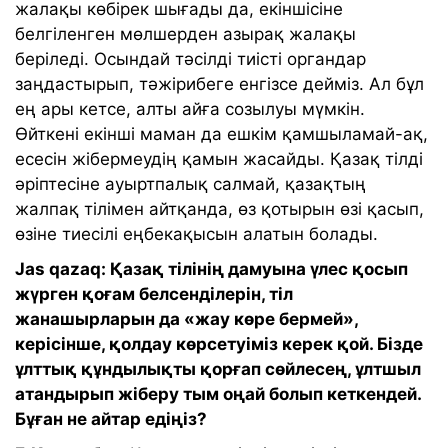
жалақы көбірек шығады да, екіншісіне
белгіленген мөлшерден азырақ жалақы
беріледі. Осындай тәсілді тиісті органдар
заңдастырып, тәжірибеге енгізсе дейміз. Ал бұл
ең ары кетсе, алты айға созылуы мүмкін.
Өйткені екінші маман да ешкім қамшыламай-ақ,
есесін жібермеудің қамын жасайды. Қазақ тілді
әріптесіне ауыртпалық салмай, қазақтың
жалпақ тілімен айтқанда, өз қотырын өзі қасып,
өзіне тиесілі еңбекақысын алатын болады.
Jas qazaq: Қазақ тілінің дамуына үлес қосып
жүрген қоғам белсенділерін, тіл
жанашырларын да «жау көре бермей»,
керісінше, қолдау көрсетуіміз керек қой. Бізде
ұлттық құндылықты қорғап сөйлесең, ұлтшыл
атандырып жіберу тым оңай болып кеткендей.
Бұған не айтар едіңіз?