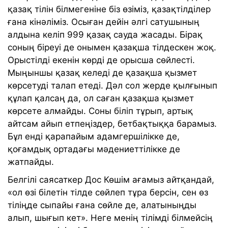
қазақ тілін білмегеніне біз өзіміз, қазақтілділер
ғана кінәліміз. Осыған дейін әлгі сатушының
алдына келіп 999 қазақ сауда жасады. Бірақ
соның біреуі де онымен қазақша тілдескен жоқ.
Орыстілді екенін көрді де орысша сөйлесті.
Мыңыншы қазақ келеді де қазақша қызмет
көрсетуді талап етеді. Дәл сол жерде қылғынып
құлап қалсаң да, ол саған қазақша қызмет
көрсете алмайды. Соны біліп тұрып, артық
айтсам айып етпеңіздер, бетбақтыққа барамыз.
Бұл енді қарапайым адамгершілікке де,
қоғамдық ортадағы мәдениеттілікке де
жатпайды.
Белгілі саясаткер Дос Көшім ағамыз айтқандай,
«ол өзі білетін тілде сөйлеп тұра берсін, сен өз
тіліңде сыпайы ғана сөйле де, алатыныңды
алып, шығып кет». Неге менің тілімді білмейсің