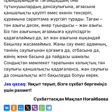
орындарындағы тағамдардың оны
тұтынушылардың денсаулығына, ағзасына
қаншалықты қауіпті емес екенін тексеріп,
құрамына сараптама жүргізіп тұрады. Тағам –
тән азығы десек, өнер туындысы – жан азығы.
Біз тән азығының ағзамызға қауіпсіздігін
қадағалаймыз да, ал жан азығына ешқандай
бақылау жасамаймыз. Жаны сау емес адамның,
тәнінің саулығынан қоғамға да, отбасына да,
өзінің жеке басына да пайдасы шамалы.
Сондықтан мемлекет тарапынан халықтың тән
саулығы қаншалықты қадағаланса, жан саулығы
да соншалықты жіті бақылауда болуы керек.
Jas qazaq:
Уақыт тауып, бізге сұхбат бергеніңіз
үшін рахмет!
Сұхбаттасқан Мақпал Ноғайбаева