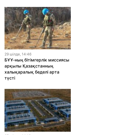
29 шiлде, 14:46
БҰҰ-ның бітімгерлік миссиясы
арқылы Қазақстанның
халықаралық беделі арта
түсті