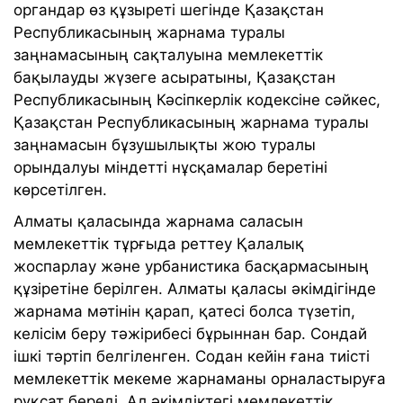
органдар өз құзыреті шегінде Қазақстан
Республикасының жарнама туралы
заңнамасының сақталуына мемлекеттік
бақылауды жүзеге асыратыны, Қазақстан
Республикасының Кәсіпкерлік кодексіне сәйкес,
Қазақстан Республикасының жарнама туралы
заңнамасын бұзушылықты жою туралы
орындалуы міндетті нұсқамалар беретіні
көрсетілген.
Алматы қаласында жарнама саласын
мемлекеттік тұрғыда реттеу Қалалық
жоспарлау және урбанистика басқармасының
құзіретіне берілген. Алматы қаласы әкімдігінде
жарнама мәтінін қарап, қатесі болса түзетіп,
келісім беру тәжірибесі бұрыннан бар. Сондай
ішкі тәртіп белгіленген. Содан кейін ғана тиісті
мемлекеттік мекеме жарнаманы орналастыруға
рұқсат береді. Ал әкімдіктегі мемлекеттік