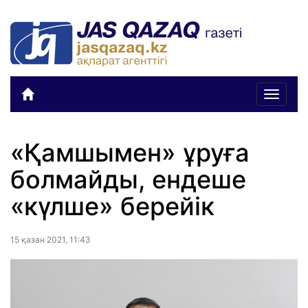
Toggle
navigat
«Қамшымен» ұруға
болмайды, ендеше
«күлше» берейік
15 қазан 2021, 11:43