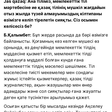
Jas qazaq: Ана тіліміз, мемлекеттік тіл
мәртебесіне ие қазақ тілінің мүшкіл жағдайын
отыз жылда түзей алмауымыздың кілтипаны
өзімізге келіп тірелетін сияқты. Сіз осымен
келісесіз бе?
Б.Қалымбет:
Бұл жерде расында да бәрі өзімізге
байланысты. Қоғамның кез келген мүшесі өз
орнында, өз деңгейінде мемлекеттік тілдің
мүддесіне қызмет етіп, мемлекеттік тілді
қолдануға мүдделі болған күнде ғана
мемлекеттік тілдің мәселесі шешілмек. Тіл
мәселесіне тиісті мекемелер мен сондағы
жұмыс істейтін қызметкерлер, қазақ тілді
журналистер, ақын-жазушылар мен өнер
адамдары және сол сияқтылар ғана жауапты
деген қате түсініктен арылуымыз қажет.
Осыған қатысты бір мысалды кезінде Ақселеу