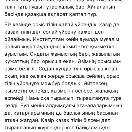
тілін тұтынушы тұтас халық бар. Айналаның
бәрінде қазақша ақпарат қаптап тұр.
Біз кезінде орыс тілін қалай үйрендік, қазір де
қазақ тілін дәл солай үйрену қажет деп
ойлаймын. Институттан кейін ауылда мұғалім
болып жүріп аудандық комитетке қызметке
ауыстым. Ондағы жұмыстың бәрі, жазылатын
құжаттың бәрі орысша екен. Өзімнің орысшам
өзіме белгілі. Содан күндіз-түні орысша кітап
оқып, кез келген жерде орысша сөйлеп, орыс
тілін үйренуге мәжбүр болдық. Өйтпесең,
қызметің өспейді, қызметің өспесе, жалақың
өспейді. Намысқа тырысып, тыраштануға тура
келді. Бұл менің алдымдағы аға-апаларымның
да, қатарларымның да барлығының басынан
өткен жағдай. Қазір қазақ тілін білсем деп
тыраштанып жүргендер көп байқалмайды.