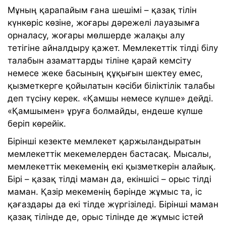
Мұның қарапайым ғана шешімі – қазақ тілін
күнкөріс көзіне, жоғары дәрежелі лауазымға
орналасу, жоғары мөлшерде жалақы алу
тетігіне айналдыру қажет. Мемлекеттік тілді білу
талабын азаматтарды тіліне қарай кемсіту
немесе жеке басының құқығын шектеу емес,
қызметкерге қойылатын кәсіби біліктілік талабы
деп түсіну керек. «Қамшы немесе күлше» дейді.
«Қамшымен» ұруға болмайды, ендеше күлше
беріп көрейік.
Бірінші кезекте мемлекет қаржыландыратын
мемлекеттік мекемелерден бастасақ. Мысалы,
мемлекеттік мекеменің екі қызметкерін алайық.
Бірі – қазақ тілді маман да, екіншісі – орыс тілді
маман. Қазір мекеменің бәрінде жұмыс та, іс
қағаздары да екі тілде жүргізіледі. Бірінші маман
қазақ тілінде де, орыс тілінде де жұмыс істей