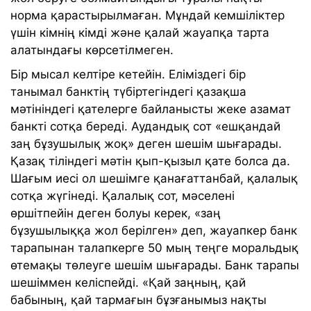
норма қарастырылмаған. Мұндай кемшіліктер
үшін кімнің кімді және қалай жауапқа тарта
алатындағы көрсетілмеген.
Бір мысал келтіре кетейін. Еліміздегі бір
танымал банктің түбіртегіндегі қазақша
мәтініндегі қателерге байланысты жеке азамат
банкті сотқа береді. Аудандық сот «ешқандай
заң бұзушылық жоқ» деген шешім шығарады.
Қазақ тіліндегі мәтін қып-қызыл қате болса да.
Шағым иесі ол шешімге қанағаттанбай, қалалық
сотқа жүгінеді. Қалалық сот, мәселені
өршітпейін деген болуы керек, «заң
бұзушылыққа жол берілген» деп, жауапкер банк
тарапынан талапкерге 50 мың теңге моральдық
өтемақы төлеуге шешім шығарады. Банк тарапы
шешіммен келіспейді. «Қай заңның, қай
бабының, қай тармағын бұзғанымыз нақты