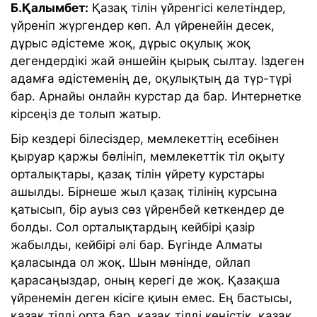
Б.Қалымбет:
Қазақ тілін үйренгісі келетіндер,
үйреніп жүргендер көп. Ал үйренейін десек,
дұрыс әдістеме жоқ, дұрыс оқулық жоқ
дегендердікі жай әншейін қырық сылтау. Іздеген
адамға әдістеменің де, оқулықтың да түр-түрі
бар. Арнайы онлайн курстар да бар. Интернетке
кірсеңіз де толып жатыр.
Бір кездері білесіздер, мемлекеттің есебінен
қыруар қаржы бөлініп, мемлекеттік тіл оқыту
орталықтары, қазақ тілін үйрету курстары
ашылды. Бірнеше жыл қазақ тілінің курсына
қатысып, бір ауыз сөз үйренбей кеткендер де
болды. Сол орталықтардың кейбірі қазір
жабылды, кейбірі әлі бар. Бүгінде Алматы
қаласында ол жоқ. Шын мәнінде, ойлап
қарасаңыздар, оның керегі де жоқ. Қазақша
үйренемін деген кісіге қиын емес. Ең бастысы,
қазақ тілді орта бар, қазақ тілді кеңістік, қазақ