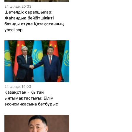
24 шiлде, 20:33
Шетелдік сарапшылар:
Жаһандық бейбітшілікті
баянды етуде Қазақстанның
үлесі зор
24 шiлде, 14:03
Қазақстан - Қытай
ынтымақтастығы: Білім
экономикасына бетбұрыс