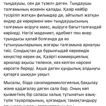
тыңдаушы, сен де түзел» деген. Тыңдаушы
талғамының өскенін қалады. Қазір кейбір
түсіріліп жатқан фильмдер де, айтылып жатқан
әндер де көрермені мен тыңдаушысының
талғамын өсіруге емес, өшіруге бағытталғандай
көрінеді. Негізі мәдениет, әдебиет пен өнер
туындысы қалай болғанда да өз
тұтынушыларының жоғары талғамына арналуы
тиіс. Сондықтан да бұрынғыдай көркемдік
кеңестер керек-ақ. Қазіргі коммерциялық
арналар ақысы төленсе, кез келген нәрсені
көрсете береді. Ақша деген құндылық алдыңғы
қатарға шыққан уақыт.
Мысалы, бізде санэпидемиологиялық бақылау
және қадағалау деген сала бар. Оның көп
қызметінің бір саласы халық тұтынатын азық-
түлік тауарларының, қоғамдық тамақтандыру