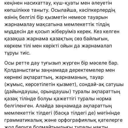
кеңінен насихаттау, күш-қуаты мен әлеуетін
көпшілікке таныту. Осылайша, кәсіпкерлердің
өзінің белгілі бір қызметін немесе тауарын
жарнамалау мақсатына мемлекеттік тілдің
мүддесін де қосып жіберуіміз керек. Кез келген
қазақша жарнама қазақтың сөз байлығын,
көркем тілі мен көрікті ойын да жарнамалап
тұруы тиіс.
Осы ретте дау туғызып жүрген бір мәселе бар.
Қолданыстағы заңнамада деректемелер мен
көрнекі ақпараттың, жарнаманың, тауар
(жұмыс, көрсетілетін қызмет), сондай-ақ сатушы
(дайындаушы, орындаушы) туралы ақпараттың
қазақ тілінде болуы қажеттігі туралы норма
белгіленген. Алайда заңнамада ақпараттың
мемлекеттік тілдегі (басқа тілдегі де) мәтінінде
грамматикалық және орфографиялық қателерге
жол беруге болмайтындығы туралы нақты