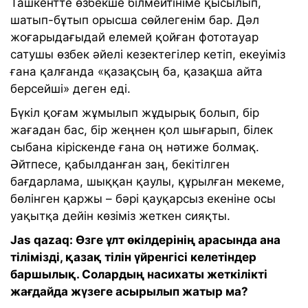
Ташкентте өзбекше білмейтініме қысылып,
шатып-бұтып орысша сөйлегенім бар. Дәл
жоғарыдағыдай елемей қойған фототауар
сатушы өзбек әйелі кезектегілер кетіп, екеуіміз
ғана қалғанда «қазақсың ба, қазақша айта
берсейші» деген еді.
Бүкіл қоғам жұмылып жұдырық болып, бір
жағадан бас, бір жеңнен қол шығарып, білек
сыбана кіріскенде ғана оң нәтиже болмақ.
Әйтпесе, қабылданған заң, бекітілген
бағдарлама, шыққан қаулы, құрылған мекеме,
бөлінген қаржы – бәрі қауқарсыз екеніне осы
уақытқа дейін көзіміз жеткен сияқты.
Jas qazaq: Өзге ұлт өкілдерінің арасында ана
тілімізді, қазақ тілін үйренгісі келетіндер
баршылық. Солардың насихаты жеткілікті
жағдайда жүзеге асырылып жатыр ма?