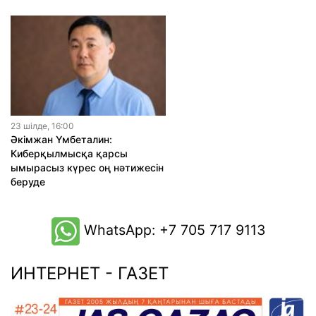
23 шiлде, 16:00
Әкімжан Үмбеталин:
Киберқылмысқа қарсы
ымырасыз күрес оң нәтижесін
беруде
WhatsApp: +7 705 717 9113
ИНТЕРНЕТ - ГАЗЕТ