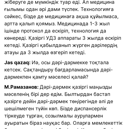
жіберуге де мүмкіндік туар еді. Ал медицина
ғылымы одан әрі дами түспек. Технологияға
сәйкес, бізде де медицинаға ақша құйылмаса,
артта қалып қоямыз. Медицинада 1-3 жыл
ішінде протокол да ескіріп, технология да
көнереді. Қазіргі УДЗ аппараты 3 жылда ескіріп
кетеді. Қазіргі қабылданып жүрген дәрілердің
атауы да 3 жылда өзгеріп кетеді.
Jas qazaq:
Иә, осы дәрі-дәрмекке тоқтала
кетсек. Сақтандыру бағдарламасында дәрі-
дәрмекпен қамту мәселесі қалай?
М.Рамазанов:
Дәрі-дәрмек қазіргі маңызды
мәселенің бірі дер едім. Былтырдан бастап
қазірге дейін дәрі-дәрмек төңірегінде әлі де
шешілмеген түйін көп. Бізде диспансерлік
тіркеуде тұрған, созылмалы аурулармен
ауыратын біраз науқас бар. Оларға мемлекеттік