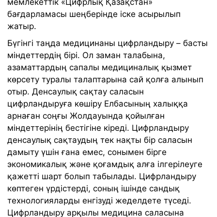
мемлекеттік «Цифрлық Қазақстан»
бағдарламасы
шеңберінде іске асырылып
жатыр.
Бүгінгі таңда медицинаны цифрландыру – басты
міндеттердің бірі. Ол заман талабына,
азаматтардың сапалы медициналық қызмет
көрсету туралы талаптарына сай қолға алынып
отыр. Денсаулық сақтау саласын
цифрландыруға көшіру Елбасының халыққа
арнаған соңғы Жолдауында қойылған
міндеттерінің бестігіне кіреді. Цифрландыру
денсаулық сақтаудың тек нақты бір саласын
дамыту үшін ғана емес, сонымен бірге
экономикалық және қоғамдық алға ілгерілеуге
қажетті шарт болып табылады. Цифрландыру
көптеген үрдістерді, соның ішінде сандық
технологияларды енгізуді жеделдете түседі.
Цифрландыру арқылы медицина саласына