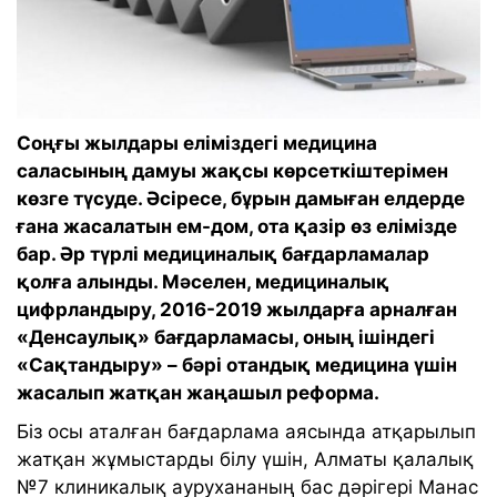
Соңғы жылдары еліміздегі медицина
саласының дамуы жақсы көрсеткіштерімен
көзге түсуде. Әсіресе, бұрын дамыған елдерде
ғана жасалатын ем-дом, ота қазір өз елімізде
бар. Әр түрлі медициналық бағдарламалар
қолға алынды. Мәселен, медициналық
цифрландыру, 2016-2019 жылдарға арналған
«Денсаулық» бағдарламасы, оның ішіндегі
«Сақтандыру» – бәрі отандық медицина үшін
жасалып жатқан жаңашыл реформа.
Біз осы аталған бағдарлама аясында атқарылып
жатқан жұмыстарды білу үшін, Алматы қалалық
№7 клиникалық аурухананың бас дәрігері Манас