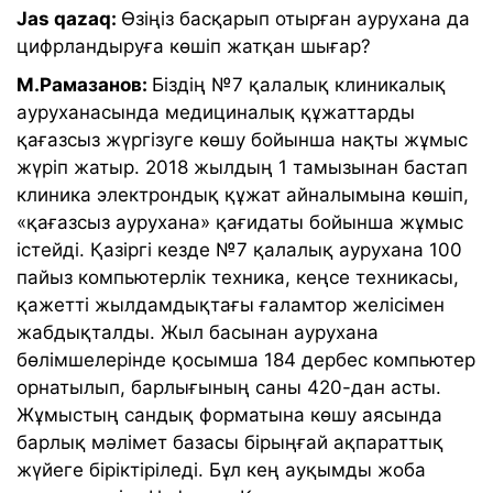
Jas qazaq:
Өзіңіз басқарып отырған аурухана да
цифрландыруға көшіп жатқан шығар?
М.Рамазанов:
Біздің №7 қалалық клиникалық
ауруханасында медициналық құжаттарды
қағазсыз жүргізуге көшу бойынша нақты жұмыс
жүріп жатыр. 2018 жылдың 1 тамызынан бастап
клиника электрондық құжат айналымына көшіп,
«қағазсыз аурухана» қағидаты бойынша жұмыс
істейді. Қазіргі кезде №7 қалалық аурухана 100
пайыз компьютерлік техника, кеңсе техникасы,
қажетті жылдамдықтағы ғаламтор желісімен
жабдықталды. Жыл басынан аурухана
бөлімшелерінде қосымша 184 дербес компьютер
орнатылып, барлығының саны 420-дан асты.
Жұмыстың сандық форматына көшу аясында
барлық мәлімет базасы бірыңғай ақпараттық
жүйеге біріктіріледі. Бұл кең ауқымды жоба