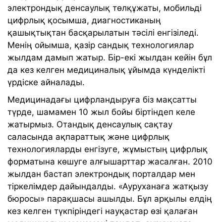
электрондық денсаулық төлқұжаты, мобильді
цифрлық қосымша, диагностиканың
қашықтықтан басқарылатын тәсілі енгізіледі.
Менің ойымша, қазір сандық технологиялар
жылдам дамып жатыр. Бір-екі жылдан кейін бұл
да кез келген медициналық ұйымда күнделікті
үрдіске айналады.
Медицинадағы цифрландыруға біз мақсатты
түрде, шамамен 10 жыл бойы біртіндеп келе
жатырмыз. Отандық денсаулық сақтау
саласында ақпараттық және цифрлық
технологияларды енгізуге, жұмыстың цифрлық
форматына көшуге алғышарттар жасалған. 2010
жылдан бастап электрондық порталдар мен
тіркелімдер дайындалды. «Ауруханаға жатқызу
бюросы» парақшасы ашылды. Бұл арқылы елдің
кез келген түкпіріндегі науқастар өзі қалаған