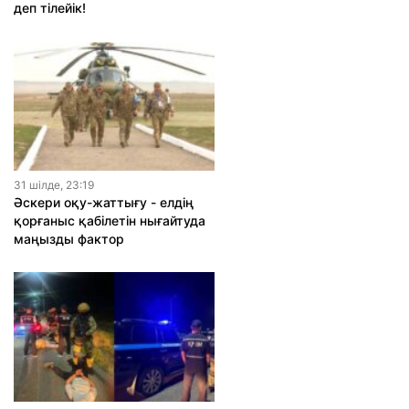
деп тілейік!
31 шiлде, 23:19
Әскери оқу-жаттығу - елдің
қорғаныс қабілетін нығайтуда
маңызды фактор