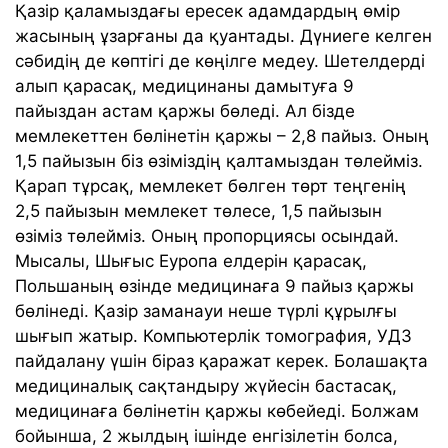
Қазір қаламыздағы ересек адамдардың өмір
жасының ұзарғаны да қуантады. Дүниеге келген
сәбидің де көптігі де көңілге медеу. Шетелдерді
алып қарасақ, медицинаны дамытуға 9
пайыздан астам қаржы бөледі. Ал бізде
мемлекеттен бөлінетін қаржы – 2,8 пайыз. Оның
1,5 пайызын біз өзіміздің қалтамыздан төлейміз.
Қарап тұрсақ, мемлекет бөлген төрт теңгенің
2,5 пайызын мемлекет төлесе, 1,5 пайызын
өзіміз төлейміз. Оның пропорциясы осындай.
Мысалы, Шығыс Еуропа елдерін қарасақ,
Польшаның өзінде медицинаға 9 пайыз қаржы
бөлінеді. Қазір заманауи неше түрлі құрылғы
шығып жатыр. Компьютерлік томография, УДЗ
пайдалану үшін біраз қаражат керек. Болашақта
медициналық сақтандыру жүйесін бастасақ,
медицинаға бөлінетін қаржы көбейеді. Болжам
бойынша, 2 жылдың ішінде енгізілетін болса,