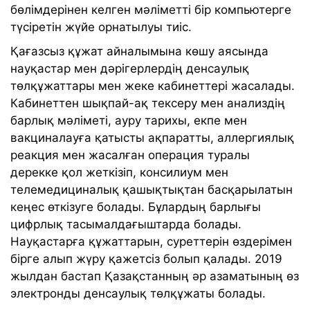
бөлімдерінен келген мәліметті бір компьютерге
түсіретін жүйе орнатылуы тиіс.
Қағазсыз құжат айналымына көшу аясында
науқастар мен дәрігерлердің денсаулық
төлқұжаттары мен жеке кабинеттері жасалады.
Кабинеттен шықпай-ақ тексеру мен анализдің
барлық мәліметі, ауру тарихы, екпе мен
вакциналауға қатысты ақпаратты, аллергиялық
реакция мен жасалған операция туралы
дерекке қол жеткізіп, консилиум мен
телемедициналық қашықтықтан басқарылатын
кеңес өткізуге болады. Бұлардың барлығы
цифрлық тасымалдағыштарда болады.
Науқастарға құжаттарын, суреттерін өздерімен
бірге алып жүру қажетсіз болып қалады. 2019
жылдан бастап Қазақстанның әр азаматының өз
электронды денсаулық төлқұжаты болады.