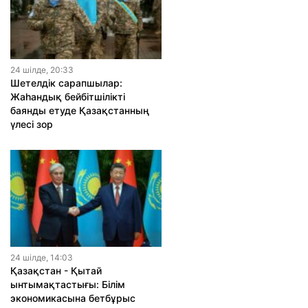
24 шiлде, 20:33
Шетелдік сарапшылар:
Жаһандық бейбітшілікті
баянды етуде Қазақстанның
үлесі зор
24 шiлде, 14:03
Қазақстан - Қытай
ынтымақтастығы: Білім
экономикасына бетбұрыс