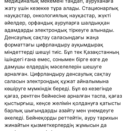
медициналық мекемені таңдап, ауруханаға
жату үшін кезекке тұра алады. Стационарлық
науқастар, онкологиялық науқастар, жүкті
әйелдер, орфандық ауруларға шалдыққан
адамдарды электрондық тіркеуге алынады.
Денсаулық сақтау саласындағы жаңа
форматтағы
цифрландыру
ауқымдырақ
міндеттерді шешуі тиіс. Бұл тек Қазақстанның
ішіндегі ғана емес, сонымен бірге өзге де
дамушы елдердің мәселелерін шешуге
арналған. Цифрландыру денсаулық сақтау
саласын электрондық құжат айналымына
көшіруге мүмкіндік береді. Бұл өз кезегінде
қағаз, рентген бейнесіне арналған таспа, қағаз
қыстырғыш, кеңсе желімін қолдануға қатысты
барлық шығындарды азайту мен үнемдеуге
әкеледі. Бейнеқорды реттейтін, ауру тарихын
жинайтын қызметкерлердің жұмысын да