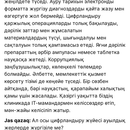
жеңілдете түседі. Ауру тарихын электронды
форматта жүргізу диагноздарды қайта жазу мен
өзгертуге жол бермейді. Цифрландыру
қаржылық операцияларды толық бақылауды,
дәрілік заттар мен жұмсалатын
материалдардың түсуі, шығындалуы мен
сақталуын толық қамтамасыз етеді. Яғни дәрілік
препараттың әрбір ампуласы немесе таблетка
науқасқа жетеді. Коррупциялық
заңбұзушылықтар, көлеңкелі төлемдер
болмайды. Әлбетте, мемлекеттік қызмет
көрсету тізімі де кеңейе түседі. Бір сөзбен
айтқанда, бәрі науқастың, қарапайым халықтың
қамы үшін жасалады. Қазіргі уақытта біздің
клиникада ІТ-мамандармен келіссөздер өтіп,
мән-жайы келісіліп жатыр.
Jas qazaq:
Ал осы
цифрландыру жүйесі
ауылдық
жерлерде жүргізіле ме?