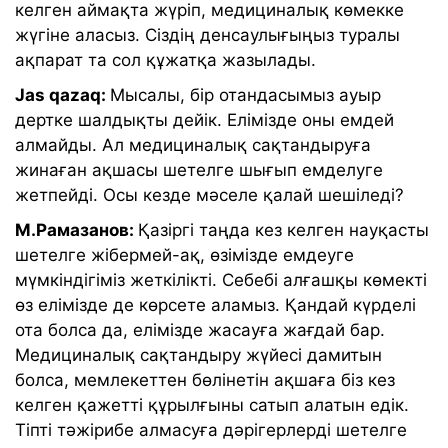
келген аймақта жүріп, медициналық көмекке
жүгіне аласыз. Сіздің денсаулығыңыз туралы
ақпарат та сол құжатқа жазылады.
Jas qazaq:
Мысалы, бір отандасымыз ауыр
дертке шалдықты дейік. Елімізде оны емдей
алмайды. Ал медициналық сақтандыруға
жинаған ақшасы шетелге шығып емделуге
жетпейді. Осы кезде мәселе қалай шешіледі?
М.Рамазанов:
Қазіргі таңда кез келген науқасты
шетелге жібермей-ақ, өзімізде емдеуге
мүмкіндігіміз жеткілікті. Себебі алғашқы көмекті
өз елімізде де көрсете аламыз. Қандай күрделі
ота болса да, елімізде жасауға жағдай бар.
Медициналық сақтандыру жүйесі дамитын
болса, мемлекеттен бөлінетін ақшаға біз кез
келген қажетті құрылғыны сатып алатын едік.
Тіпті тәжірибе алмасуға дәрігерлерді шетелге