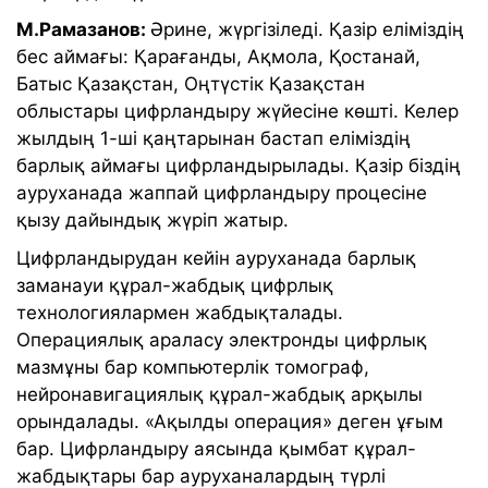
М.Рамазанов:
Әрине, жүргізіледі. Қазір еліміздің
бес аймағы: Қарағанды, Ақмола, Қостанай,
Батыс Қазақстан, Оңтүстік Қазақстан
облыстары цифрландыру жүйесіне көшті. Келер
жылдың 1-ші қаңтарынан бастап еліміздің
барлық аймағы цифрландырылады. Қазір біздің
ауруханада жаппай цифрландыру процесіне
қызу дайындық жүріп жатыр.
Цифрландырудан кейін ауруханада барлық
заманауи құрал-жабдық цифрлық
технологиялармен жабдықталады.
Операциялық араласу электронды цифрлық
мазмұны бар компьютерлік томограф,
нейронавигациялық құрал-жабдық арқылы
орындалады. «Ақылды операция» деген ұғым
бар. Цифрландыру аясында қымбат құрал-
жабдықтары бар ауруханалардың түрлі