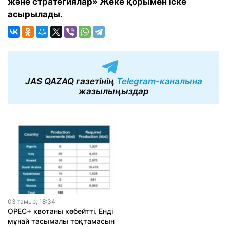
және стратегиялар» Жеке қорымен іске
асырылады.
JAS QAZAQ газетінің
Telegram-каналына
жазылыңыздар
03 тамыз, 18:34
OPEC+ квотаны көбейтті. Енді
мұнай тасымалы тоқтамасын