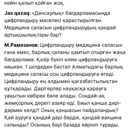
кейін қалып қойған жоқ.
Jas qazaq:
«Денсаулық» бағдарламасында
цифрландыру мәселесі қарастырылған.
Медицина саласын цифрландырудың қандай
артықшылықтары бар?
М.Рамазанов:
Цифрландыру медицина саласын
ғана емес, барлық саланы қамтып отырған жаңа
бағдарлама. Қазір бүкіл әлем цифрландыруға
көшкен. 1 шілдеден бастап Алматыдағы барлық
медицина саласы осы цифрландыруға өтеді.
Цифрландыру ең алдымен қағазбастылықтан
құтқарады. Дәрігерлер науқасқа қарауға
уақытын көбірек бөле алады. Сондай-ақ
жемқорлық дерегі азаяр еді. Биыл қанша дәрі-
дәрмек келді? Оның қаншасын пайдаландық?
Қай ауруға қандай дәрі бердік, қандай вакцина
салынды? Осының бәрі базада көрініп тұрады.