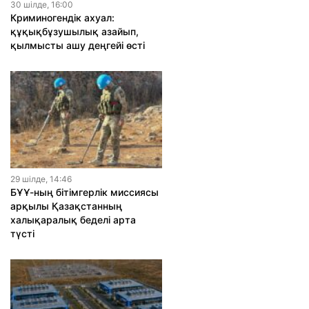
30 шiлде, 16:00
Криминогендік ахуал:
құқықбұзушылық азайып,
қылмысты ашу деңгейі өсті
29 шiлде, 14:46
БҰҰ-ның бітімгерлік миссиясы
арқылы Қазақстанның
халықаралық беделі арта
түсті