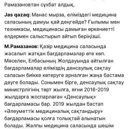
Рамазановтан сұхбат алдық.
Jas qazaq:
Манас мырза, еліміздегі медицина
саласының дамуы қай деңгейде? Ғылымы мен
техникасы, медицинасы дамыған өркениетті
елдермен салыстырып айтып беріңізші.
М.Рамазанов:
Қазір медицина саласында
жасалып жатқан бағдарламалар өте көп.
Мәселен, Елбасының Жолдауында айтылған
бағдарламалар еліміздің денсаулық сақтау
саласын биікке көтеруге арналған жаңа бастама
деуге болады. Сонымен бірге, денсаулық сақтау
министрлігінің төрт жылға, яғни 2016-2019
жылдарға жоспарлаған «Денсаулық»
бағдарламасы бар. 2019 жылдан бастап
«Әлеуметтік медициналық сақтандыру»
бағдарламасы қолға толықтай алынатын
болады. Жалпы медицина саласында шешім