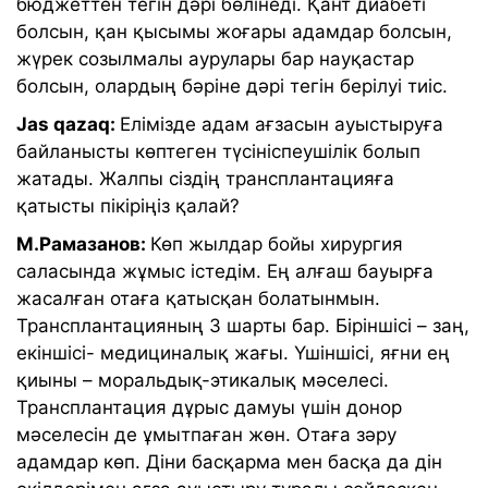
бюджеттен тегін дәрі бөлінеді. Қант диабеті
болсын, қан қысымы жоғары адамдар болсын,
жүрек созылмалы аурулары бар науқастар
болсын, олардың бәріне дәрі тегін берілуі тиіс.
Jas qazaq:
Елімізде адам ағзасын ауыстыруға
байланысты көптеген түсініспеушілік болып
жатады. Жалпы сіздің трансплантацияға
қатысты пікіріңіз қалай?
М.Рамазанов:
Көп жылдар бойы хирургия
саласында жұмыс істедім. Ең алғаш бауырға
жасалған отаға қатысқан болатынмын.
Трансплантацияның 3 шарты бар. Біріншісі – заң,
екіншісі- медициналық жағы. Үшіншісі, яғни ең
қиыны – моральдық-этикалық мәселесі.
Трансплантация дұрыс дамуы үшін донор
мәселесін де ұмытпаған жөн. Отаға зәру
адамдар көп. Діни басқарма мен басқа да дін