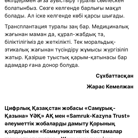
өкілдерімен ағза ауыстыру туралы сөйлескен
болатынбыз. Сөзге келгенде барлығы мақұл
болады. Ал іске келгенде көбі қарсы шығады.
Трансплантация туралы заң бар. Медициналық
жағынан маман да, құрал-жабдық та,
біліктілігіміз де жеткілікті. Тек моральдық-
этикалық жағынан түсіндіру жұмысы жүргізіліп
жатыр. Қазірше туыстық қарым-қатынасы бар
адамдар ғана донор болуда.
Сұхбаттасқан
Жарас Кемелжан
Цифрлық Қазақстан жобасы «Самұрық-
Қазына» ҰӘҚ» АҚ мен «Samruk-Kazyna Trust»
әлеуметтік жобаларды дамыту Қорының
қолдауымен «Коммуникативтік бастамалар