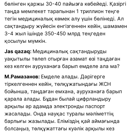
бөлінген қаржы 30-40 пайызға көбейеді. Қазіргі
таңда мемлекет тарапынан 1 триллион теңге
тегін медициналық көмек алу үшін бөлінеді. Ал
сақтандыру жүйесін енгізгеннен кейін, шамамен
3-4 жыл ішінде 350-450 млрд теңгеден
қосылуы мүмкін.
Jas qazaq:
Медициналық сақтандыруды
уақытылы төлеп отырған азамат өзі таңдаған
кез келген ауруханаға барып емделе ала ма?
М.Рамазанов:
Емделе алады. Дәрігерге
тіркелгеннен кейін, төлқұжатындағы ЖСН
бойынша, таңдаған емхана, ауруханаға барып
қарала алады. Бұдан былай цифрландыру
арқылы әр адамда электронды паспорт
жасалады. Онда науқас туралы мәліметтің
барлығы жазылады. Еліміздің қай аймағында
болсаңыз, төлқұжаттағы куәлік арқылы кез