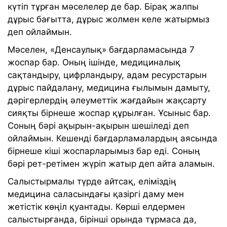
күтіп тұрған мәселелер де бар. Бірақ жалпы
дұрыс бағытта, дұрыс жолмен келе жатырмыз
деп ойлаймын.
Мәселен, «Денсаулық» бағдарламасында 7
жоспар бар. Оның ішінде, медициналық
сақтандыру, цифрландыру, адам ресурстарын
дұрыс пайдалану, медицина ғылымын дамыту,
дәрігерлердің әлеуметтік жағдайын жақсарту
сияқты бірнеше жоспар құрылған. Ұсыныс бар.
Соның бәрі ақырын-ақырын шешіледі деп
ойлаймын. Кешенді бағдарламалардың аясында
бірнеше кіші жоспарларымыз бар еді. Соның
бәрі рет-ретімен жүріп жатыр деп айта аламын.
Салыстырмалы түрде айтсақ, еліміздің
медицина саласындағы қазіргі даму мен
жетістік көңіл қуантады. Көрші елдермен
салыстырғанда, бірінші орында тұрмаса да,