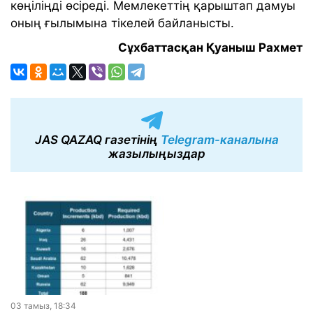
көңіліңді өсіреді. Мемлекеттің қарыштап дамуы
оның ғылымына тікелей байланысты.
Сұхбаттасқан Қуаныш Рахмет
JAS QAZAQ газетінің
Telegram-каналына
жазылыңыздар
03 тамыз, 18:34