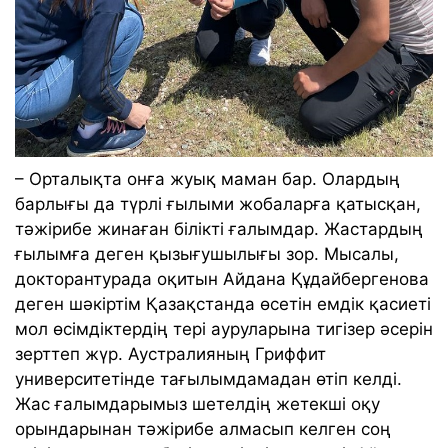
– Орталықта онға жуық маман бар. Олардың
барлығы да түрлі ғылыми жобаларға қатысқан,
тәжірибе жинаған білікті ғалымдар. Жастардың
ғылымға деген қызығушылығы зор. Мысалы,
докторантурада оқитын Айдана Құдайбергенова
деген шәкіртім Қазақстанда өсетін емдік қасиеті
мол өсімдіктердің тері ауруларына тигізер әсерін
зерттеп жүр. Аустралияның Гриффит
университетінде тағылымдамадан өтіп келді.
Жас ғалымдарымыз шетелдің жетекші оқу
орындарынан тәжірибе алмасып келген соң