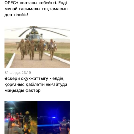
OPEC+ квотаны көбейтті. Енді
мұнай тасымалы тоқтамасын
деп тілейік!
31 шiлде, 23:19
Әскери оқу-жаттығу - елдің
қорғаныс қабілетін нығайтуда
маңызды фактор