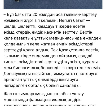
– Бұл бағытта 20 жылдан аса ғылыми-зерттеу
жұмысын жүргізіп келемін. Негізгі бағыт —
шөлді, шөлейтті, құмдауыт жерде өсетін
өсімдіктердің емдік қасиетін зерттеу. Бертін
келе қазақтың ұлттық медицинасында ежелден
қолданылып келе жатқан емдік өсімдіктерді
зерттеуді қолға алдық. Тек Қазақстанда өсетін,
ғылыми тілде эндемик деп айтамыз, сондай
типтегі өсімдіктерді зерттеуді жүргізіп, құрамы
мем биологиялық белсенділігін зерттеп келеміз.
Денсаулықты нығайтып, иммунитетті көтеруге
арналған ұлттық өнімдерді шығаруға
негізделген орталық болып саналады.
Жас ғалымдарымыздың талабын ұштау
мақсатында фармацевтикалық өндіріс
технологиясы деген мамандық ашылған, осы