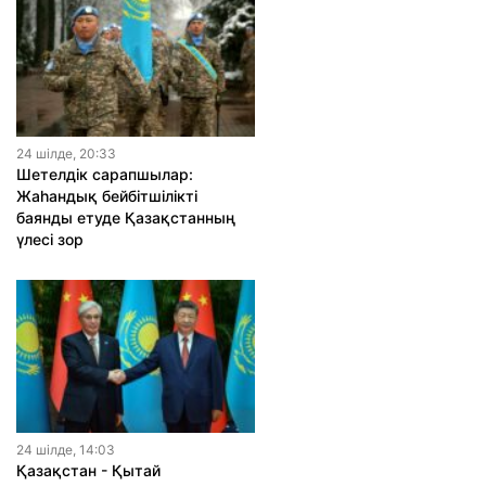
24 шiлде, 20:33
Шетелдік сарапшылар:
Жаһандық бейбітшілікті
баянды етуде Қазақстанның
үлесі зор
24 шiлде, 14:03
Қазақстан - Қытай