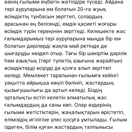
өзінің ғылыми еңбегін жетілдіре түседі. Айдана
тері ауруларына ем болатын 20-ға жуық
өсімдіктің тұнбасын зерттеп, солардың
арасынан ең белсенді, емдік қасиеті жоғары
өсімдік түрін тереңінен зерттеді. Келешекте жас
ғалымдарымыз тері ауруларына мыңда бір ем
болатын дәрілерді жақпа май ретінде де
шығаруды көздеп отыр. Тағы бір шәкіртім дәрілік
һәм азықтық (төрт түліктің азығына жарайтын)
өсімдіктерді өсіруді де қолға алып зерттеп
келеді. Мемлекет тарапынан ғылымға кейінгі
уақытта айрықша көңіл бөлініп, жастардың
қызығушылығы да артып келеді. Біздің
орталықты естіп келетін алматылық жас
ғалымдардың да саны көп. Олар өздерінің
ғылыми жетістіктерін, жаңалықтарын өрістетіп,
елімізідің игілігіне үлес қосуға ұмтылады. Ғылым
іздеген, білім қуған жастардың талпынысы