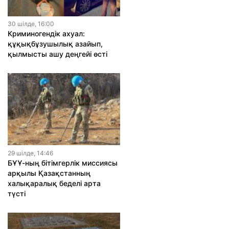
30 шiлде, 16:00
Криминогендік ахуал:
құқықбұзушылық азайып,
қылмысты ашу деңгейі өсті
29 шiлде, 14:46
БҰҰ-ның бітімгерлік миссиясы
арқылы Қазақстанның
халықаралық беделі арта
түсті