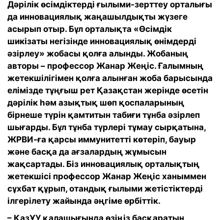
Дәрілік өсімдіктерді ғылыми-зерттеу орталығы
да инновациялық жаңашылдықты жүзеге
асырып отыр. Бұл орталықта «Өсімдік
шикізаты негізінде инновациялық өнімдерді
әзірлеу» жобасы қолға алынды. Жобаның
авторы – профессор Жанар Жеңіс. Ғалымның
жетекшілігімен қолға алынған жоба барысында
елімізде тұңғыш рет Қазақстан жерінде өсетін
дәрілік һәм азықтық шөп қоспаларының
бірнеше түрін қамтитын табиғи тұнба әзірлеп
шығарды. Бұл тұнба түрлері тұмау сырқатына,
ЖРВИ-ға қарсы иммунитетті көтеріп, бауыр
және басқа да ағзалардың жұмысын
жақсартады. Біз инновациялық орталықтың
жетекшісі профессор Жанар Жеңіс ханыммен
сұхбат құрып, отандық ғылыми жетістіктерді
ілгерілету жайында әңгіме өрбіттік.
– ҚазҰУ қалашығында өзіңіз басқаратын