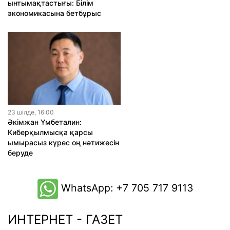
ынтымақтастығы: Білім
экономикасына бетбұрыс
23 шiлде, 16:00
Әкімжан Үмбеталин:
Киберқылмысқа қарсы
ымырасыз күрес оң нәтижесін
беруде
WhatsApp: +7 705 717 9113
ИНТЕРНЕТ - ГАЗЕТ