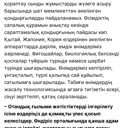
қораптау сынды жұмыстарды жүзеге асыру
барысында шет мемлекеттен әкелінген
қондырғыларды пайдаланамыз. Өсімдіктің
сапалық құрамын анықтау кезінде
сараптамалық қондырғының пайдасы көп.
Қытай, Жапония, Корея елдерінен әкелінген
аппараттарда дәрілік, емдік өнімдеріміз
әзірленеді. Фитошайлар, биологиялық белсенді
қоспалар түйіршік түрінде немесе шәрбәт
түрінде шығарылады. Өнімдеріміз кептіріліп,
ұнтақталып, түрлі қалыпқа сай құйылып,
сатылымға шығарылады. Табиғи өнімдердің
жасалу технологиясында ағзаға тигізетін әсері,
сіңуі зерттеліп, қатаң сараланады.
– Отандық ғылыми жетістіктерді ілгерілету
ісіне өздеріңіз де қомақты үлес қосып
келесіздер. Өндіріс орталығында қанша адам
жұмыс істейді, жастардың ғылымға деген