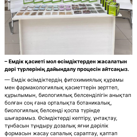
– Емдік қасиеті мол өсімдіктерден жасалатын
дәрі түрлерінің дайындалу процесін айтсаңыз.
— Емдік өсімдіктердің фитохимиялық құрамы
мен фармакологиялық қасиеттерін зерттеп,
құрылымын, биологиялық белсенділігін анықтап
болған соң ғана орталықта ботаникалық,
биологиялық белсенді қоспа түрінде
шығарамыз. Өсімдіктерді кептіру, ұнтақтау,
тұнбасын тұндыру дозалық яғни дәрілік
формасын жасау сапалық сараптау, қаптап