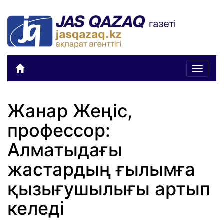
Toggle
navigat
Жанар Жеңіс,
профессор:
Алматыдағы
жастардың ғылымға
қызығушылығы артып
келеді