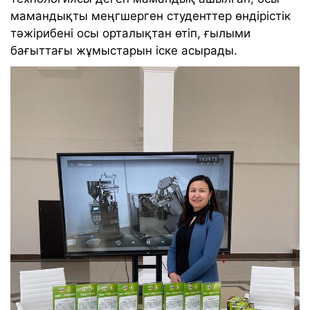
мамандықты меңгшерген студенттер өндірістік
тәжірибені осы орталықтан өтіп, ғылыми
бағыттағы жұмыстарын іске асырады.