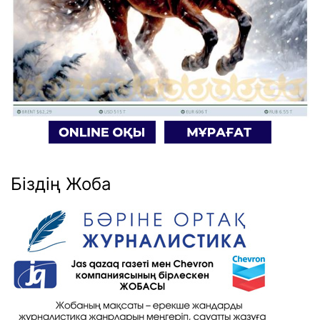
Біздің Жоба