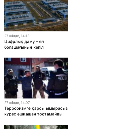
27 шiлде, 14:13
Цифрлық даму – ел
болашағының кепілі
27 шiлде, 14:07
Терроризмге қарсы ымырасыз
күрес ешқашан тоқтамайды