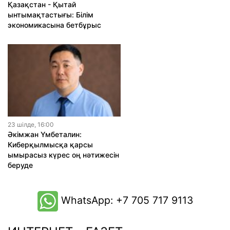
Қазақстан - Қытай
ынтымақтастығы: Білім
экономикасына бетбұрыс
23 шiлде, 16:00
Әкімжан Үмбеталин:
Киберқылмысқа қарсы
ымырасыз күрес оң нәтижесін
беруде
WhatsApp: +7 705 717 9113