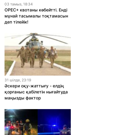
03 тамыз, 18:34
OPEC+ квотаны көбейтті. Енді
мұнай тасымалы тоқтамасын
деп тілейік!
31 шiлде, 23:19
Әскери оқу-жаттығу - елдің
қорғаныс қабілетін нығайтуда
маңызды фактор