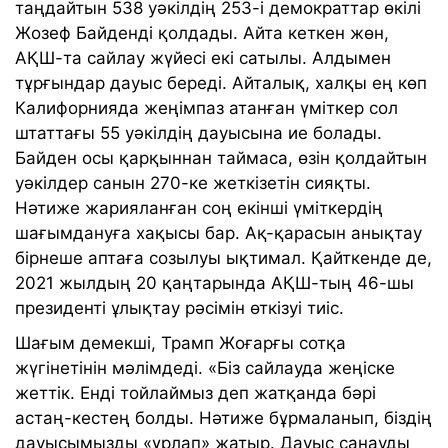
таңдайтын 538 уәкілдің 253-і демократтар өкілі
Жозеф Байденді қолдады. Айта кеткен жөн,
АҚШ-та сайлау жүйесі екі сатылы. Алдымен
тұрғындар дауыс береді. Айталық, халқы ең көп
Калифорнияда жеңімпаз атанған үміткер сол
штаттағы 55 уәкілдің дауысына ие болады.
Байден осы қарқыннан таймаса, өзін қолдайтын
уәкілдер санын 270-ке жеткізетін сияқты.
Нәтиже жарияланған соң екінші үміткердің
шағымдануға хақысы бар. Ақ-қарасын анықтау
бірнеше аптаға созылуы ықтимал. Қайткенде де,
2021 жылдың 20 қаңтарында АҚШ-тың 46-шы
президенті ұлықтау рәсімін өткізуі тиіс.
Шағым демекші, Трамп Жоғарғы сотқа
жүгінетінін мәлімдеді. «Біз сайлауда жеңіске
жеттік. Енді тойлаймыз деп жатқанда бәрі
астаң-кестең болды. Нәтиже бұрмаланып, біздің
дауысымызды «ұрлап» жатыр. Дауыс санауды