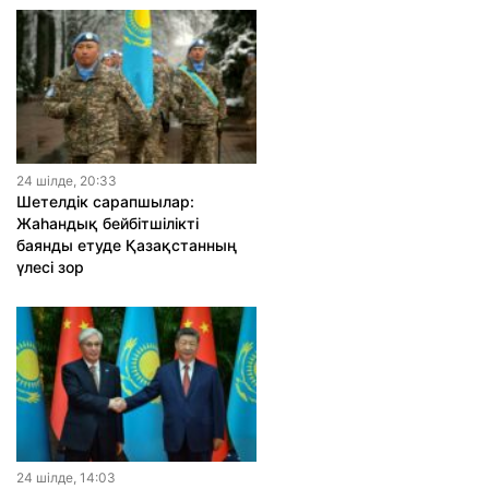
24 шiлде, 20:33
Шетелдік сарапшылар:
Жаһандық бейбітшілікті
баянды етуде Қазақстанның
үлесі зор
24 шiлде, 14:03