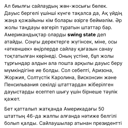
Ал биылғы сайлаудың жөн-жосығы бөлек.
Дауыс бергелі үшінші күнге тақалса да, Ақ үйдің
жаңа қожайыны кім болары әзірге беймәлім. Әр
жолы таңдауы өзгеріп тұратын штаттар бар.
Американдықтар оларды
swing state
деп
атайды. Соңғы деректерге жүгінсек, міне, осы
«әткеншек» өңірлерде сайлау қағазын санау
тоқтатылған көрінеді. Оның үстіне, бұл жолы
тұрғындар алдын ала пошта арқылы дауыс беру
мүмкіндігіне ие болды. Сол себепті, Аризона,
Жоржия, Солтүстік Каролина, Висконсин және
Пенсильвания секілді штаттардан жіберілген
дауыстарды есептеп шығу үшін бірнеше тәулік
қажет.
Бет қатталып жатқанда Америкадағы 50
штаттың 46-да жалпы алғанда нәтиже белгілі
болып қалды. Сайлаушылар атынан президентті