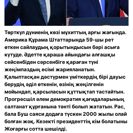
Төрткүл дүниенің көзі мұхиттың арғы жағында.
Америка Құрама Штаттарында 59-шы рет
өткен сайлаудың қорытындысын бәрі асыға
күтуде. Әдетте қараша айындағы алғашқы
сейсенбіден сәрсенбіге қараған түні
жеңімпаздың есімі жарияланатын.
Қалыптасқан дәстүрмен үміткердің бірі дауыс
берудің әділ өткенін, өзінің жеңілгенін
мойындап, қарсыласын құттықтап тастайтын.
Прогресшіл әлем демократия қағидаларының
салтанат құрғанына тәнті болып жататын. Рас,
бала Буш саяси додаға түскен 2000 жылы олай
болған жоқ. Кезекті президенттің кім болатыны
Жоғарғы сотта шешілді.