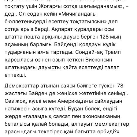
тоқтату үшін Жоғарғы сотқа шағымданамыз», –
деді. Ол содан кейін «Мичигандағы
бюллетеньдерді есептеу тоқтатылсын» деп
сотқа арыз берді. Ақпарат құралдары осы
штатта пошта арқылы дауыс берген 128 мың
адамның барлығы Байденді қолдауы күдік
тудырғанын алға тартады. Сондай-ақ Трамп
қарсыласы өзінен озып кеткен Висконсин
штатындағы дауысты қайта есептеуді талап
етпекші.
Демократтар атынан саяси бәйгеге түскен 78
жастағы Байден де жеңіске жететініне сенімді.
Сөз жоқ, күллі әлем Америкадағы сайлаудың
нәтижесін асыға күтеді. Бұдан бөлек, ендігі
жерде «ғаламдық саясат пен экономиканың
беталысы қалай болады, алпауыт мемлекеттер
арасындағы текетірес қай бағытта өрбиді?»