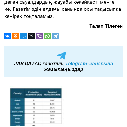
деген сауалдардың жауабы көкейкесті мәнге
ие. Газетіміздің алдағы санында осы тақырыпқа
кеңірек тоқталамыз.
Талап Тілеген
JAS QAZAQ газетінің
Telegram-каналына
жазылыңыздар