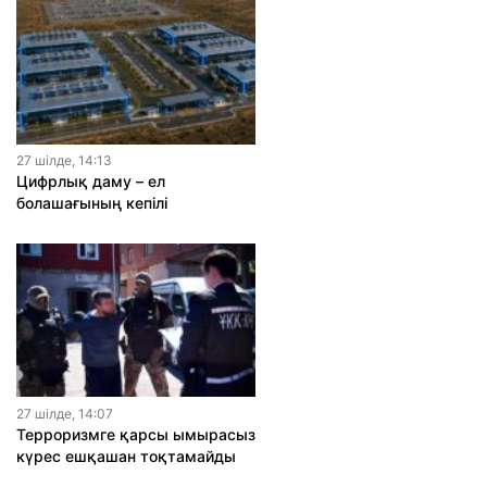
27 шiлде, 14:13
Цифрлық даму – ел
болашағының кепілі
27 шiлде, 14:07
Терроризмге қарсы ымырасыз
күрес ешқашан тоқтамайды