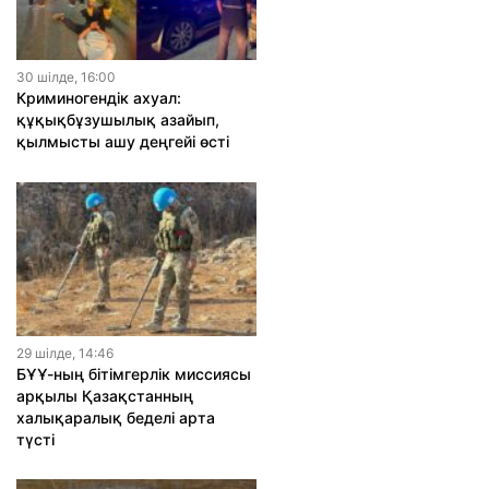
30 шiлде, 16:00
Криминогендік ахуал:
құқықбұзушылық азайып,
қылмысты ашу деңгейі өсті
29 шiлде, 14:46
БҰҰ-ның бітімгерлік миссиясы
арқылы Қазақстанның
халықаралық беделі арта
түсті