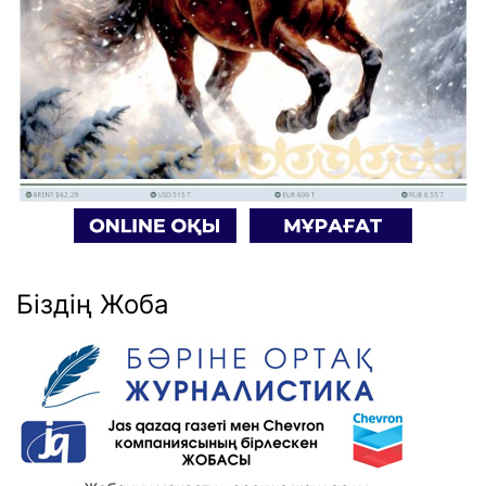
Біздің Жоба